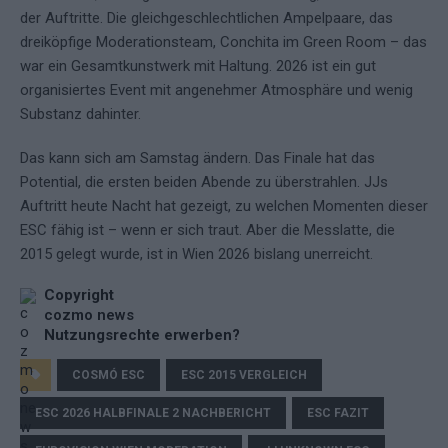
der Auftritte. Die gleichgeschlechtlichen Ampelpaare, das
dreiköpfige Moderationsteam, Conchita im Green Room – das
war ein Gesamtkunstwerk mit Haltung. 2026 ist ein gut
organisiertes Event mit angenehmer Atmosphäre und wenig
Substanz dahinter.
Das kann sich am Samstag ändern. Das Finale hat das
Potential, die ersten beiden Abende zu überstrahlen. JJs
Auftritt heute Nacht hat gezeigt, zu welchen Momenten dieser
ESC fähig ist – wenn er sich traut. Aber die Messlatte, die
2015 gelegt wurde, ist in Wien 2026 bislang unerreicht.
Copyright
cozmo news
Nutzungsrechte erwerben?
COSMÓ ESC
ESC 2015 VERGLEICH
ESC 2026 HALBFINALE 2 NACHBERICHT
ESC FAZIT