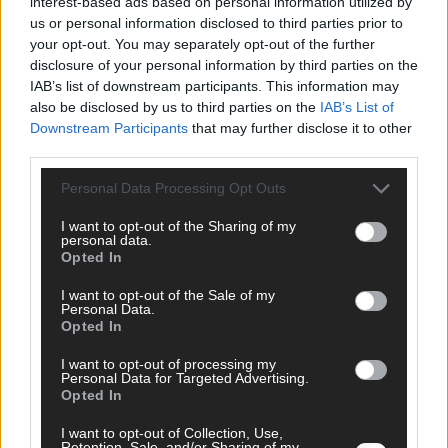
interest-based ads based on personal information utilized by
Hier schreiben, posten und kuratieren unsere Redakteur alles,
us or personal information disclosed to third parties prior to
was euch wirklich interessiert! Wir sind das Team hinter den
your opt-out. You may separately opt-out of the further
News, Storys und Videos, die ihr auf FLASH UP seht. Ob
disclosure of your personal information by third parties on the
brandheiße Nachrichten, coole Tipps, spannende Hintergründe
IAB’s list of downstream participants. This information may
oder crazy Trends – wir checken alles für euch, filtern das
also be disclosed by us to third parties on the
IAB’s List of
Wichtigste raus und bringen’s auf den Punkt.
Downstream Participants
that may further disclose it to other
third parties.
Personal Data Processing Opt Outs
I want to opt-out of the Sharing of my
KOMMENTARE
personal data.
Opted In
Hinterlasse einen Kommentar
I want to opt-out of the Sale of my
Personal Data.
Wir freuen uns auf deinen Beitrag!
Diskutiere mit und teile deine
Opted In
Perspektive. Mit * gekennzeichnete Angaben sind Pflichtfelder.
I want to opt-out of processing my
Bitte nutze deinen Klarnamen (Vor- und Nachname) und eine
Personal Data for Targeted Advertising.
gültige E-Mail-Adresse (wird nicht veröffentlicht). Wir prüfen
Opted In
jeden Kommentar kurz. Beiträge, die unsere
Netiquette
I want to opt-out of Collection, Use,
respektieren, werden freigeschaltet; Hassrede, Beleidigungen,
Retention, Sale, and/or Sharing of my