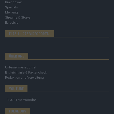
Brainpower
Specials
Meinung
Streams & Storys
Eurovision
FLASH – DAS VIDEOPORTAL
ÜBER UNS
Unternehmensporträt
Ehtikrichtlinie & Faktencheck
Redaktion und Verwaltung
YOUTUBE
FLASH
auf YouTube
FOLGE UNS