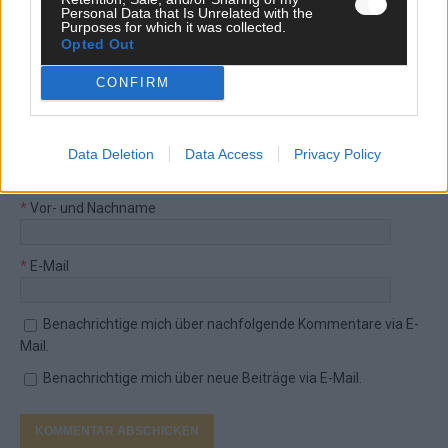
Hetze, Spam oder Werbung werden nicht veröffentlicht. Es
Personal Data that Is Unrelated with the
Purposes for which it was collected.
gelten unsere
Datenschutzvereinbarungen
.
Opted Out
*
Kommentar
CONFIRM
Data Deletion
Data Access
Privacy Policy
*
Vor- und Nachname
*
E-Mail
Benachrichtige mich über nachfolgende Kommentare via E-
Mail.
Benachrichtige mich über neue Beiträge via E-Mail.