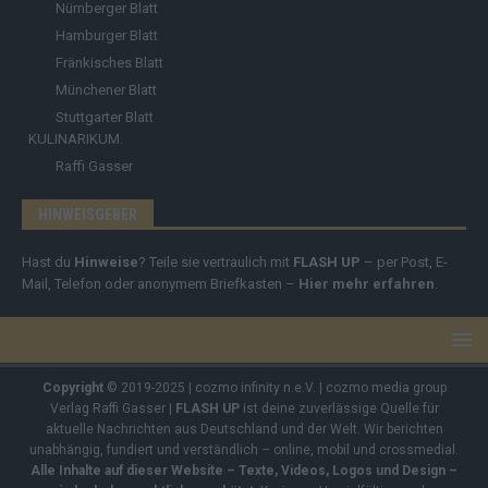
Nürnberger Blatt
Hamburger Blatt
Fränkisches Blatt
Münchener Blatt
Stuttgarter Blatt
KULINARIKUM.
Raffi Gasser
HINWEISGEBER
Hast du
Hinweise
? Teile sie vertraulich mit
FLASH UP
– per Post, E-
Mail, Telefon oder anonymem Briefkasten –
Hier mehr erfahren
.
Copyright
© 2019-2025 | cozmo infinity n.e.V. | cozmo media group
Verlag Raffi Gasser |
FLASH UP
ist deine zuverlässige Quelle für
aktuelle Nachrichten aus Deutschland und der Welt. Wir berichten
unabhängig, fundiert und verständlich – online, mobil und crossmedial.
Alle Inhalte auf dieser Website – Texte, Videos, Logos und Design –