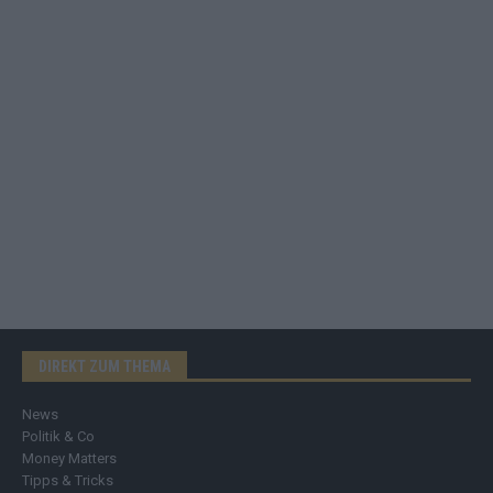
DIREKT ZUM THEMA
News
Politik & Co
Money Matters
Tipps & Tricks