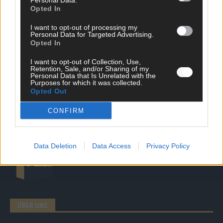
Personal Data.
Opted In
News
I want to opt-out of processing my
Politik & Co
Personal Data for Targeted Advertising.
Money Matters
Opted In
Tipps & Tricks
Brainpower
I want to opt-out of Collection, Use,
Retention, Sale, and/or Sharing of my
Specials
Personal Data that Is Unrelated with the
Meinung
Purposes for which it was collected.
Streams & Storys
Opted Out
Eurovision
CONFIRM
FLASH – DAS VIDEOPORTAL
Data Deletion
Data Access
Privacy Policy
ÜBER UNS