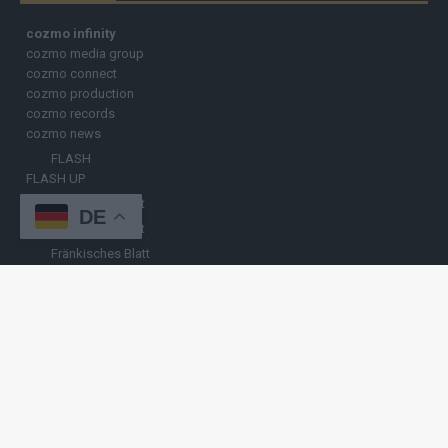
cozmo infinity
cozmo media group
cozmo connect
cozmo production
cozmo records
cozmo news
FLASH
FLASH UP
Nürnberger Blatt
DE
Hamburger Blatt
Fränkisches Blatt
Münchener Blatt
Stuttgarter Blatt
KULINARIKUM.
Raffi Gasser
HINWEISGEBER
Hast du
Hinweise
? Teile sie vertraulich mit
FLASH UP
– per Post, E-