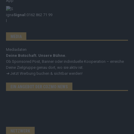
Signal:
0162 862 71 99
MEDIA
Mediadaten
Deine Botschaft. Unsere Bühne.
Ob Sponsored Post, Banner oder individuelle Kooperation – erreiche
Deine Zielgruppe genau dort, wo sie aktiv ist.
➔
Jetzt Werbung buchen & sichtbar werden!
EIN ANGEBOT DER COZMO NEWS
NETZWERK