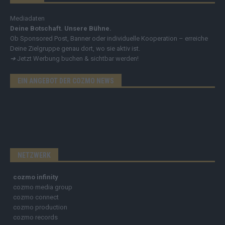
Mediadaten
Deine Botschaft. Unsere Bühne.
Ob Sponsored Post, Banner oder individuelle Kooperation – erreiche
Deine Zielgruppe genau dort, wo sie aktiv ist.
➔
Jetzt Werbung buchen & sichtbar werden!
EIN ANGEBOT DER COZMO NEWS
NETZWERK
cozmo infinity
cozmo media group
cozmo connect
cozmo production
cozmo records