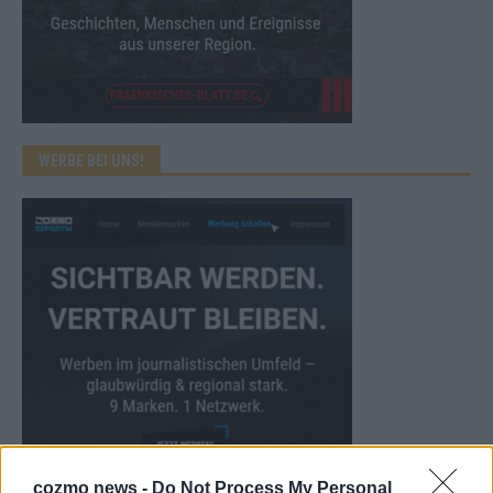
WERBE BEI UNS!
cozmo news -
Do Not Process My Personal