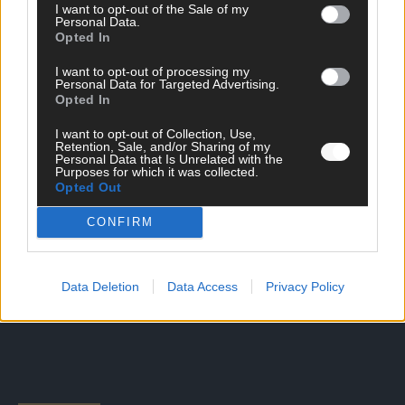
I want to opt-out of the Sale of my
Personal Data.
Opted In
DIREKT ZUM THEMA
I want to opt-out of processing my
News
Personal Data for Targeted Advertising.
Politik & Co
Opted In
Money Matters
I want to opt-out of Collection, Use,
Tipps & Tricks
Retention, Sale, and/or Sharing of my
Brainpower
Personal Data that Is Unrelated with the
Specials
Purposes for which it was collected.
Opted Out
Meinung
Streams & Storys
CONFIRM
Eurovision
FLASH – DAS VIDEOPORTAL
Data Deletion
Data Access
Privacy Policy