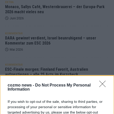
EXTRA
Monaco, Sallys Café, Westernbrauerei – der Europa-Park
2026 macht vieles neu
Juni 2026
KOMMENTAR
DARA gewinnt verdient, Israel beunruhigend – unser
Kommentar zum ESC 2026
Mai 2026
KOMMENTAR
ESC-Finale morgen: Finnland Favorit, Australien
aufgestiegen – alle 25 Acts im Kurzcheck
Mai 2026
cozmo news -
Do Not Process My Personal
Information
KOMMENTAR
JJ hat den Abend gerettet – der Rest des ESC-Halbfinales
If you wish to opt-out of the sale, sharing to third parties, or
war solide, aber kein Feuerwerk
processing of your personal or sensitive information for
targeted advertising by us, please use the below opt-out
Mai 2026