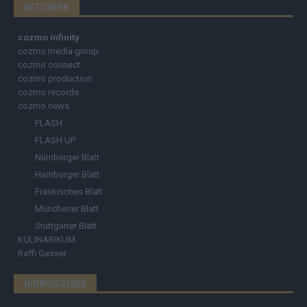
NETZWERK
cozmo infinity
cozmo media group
cozmo connect
cozmo production
cozmo records
cozmo news
FLASH
FLASH UP
Nürnberger Blatt
Hamburger Blatt
Fränkisches Blatt
Münchener Blatt
Stuttgarter Blatt
KULINARIKUM.
Raffi Gasser
HINWEISGEBER