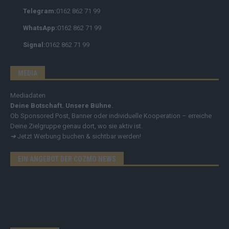
Telegram:
0162 862 71 99
WhatsApp:
0162 862 71 99
Signal:
0162 862 71 99
MEDIA
Mediadaten
Deine Botschaft. Unsere Bühne.
Ob Sponsored Post, Banner oder individuelle Kooperation – erreiche
Deine Zielgruppe genau dort, wo sie aktiv ist.
➔
Jetzt Werbung buchen & sichtbar werden!
EIN ANGEBOT DER COZMO NEWS