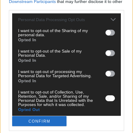
sechs zittern, einer chancenlos!
Downstream Participants
that may further disclose it to other
third parties.
Mai 2026
Personal Data Processing Opt Outs
KOMMENTAR
I want to opt-out of the Sharing of my
Wer zahlt, steht im Finale – ist das beim ESC wirklich fair?
personal data.
Mai 2026
Opted In
I want to opt-out of the Sale of my
Personal Data.
EXTRA
Opted In
Eurovision Song Contest 2026: Das erste Halbfinale – der
Abend in Bildern
I want to opt-out of processing my
Mai 2026
Personal Data for Targeted Advertising.
Opted In
I want to opt-out of Collection, Use,
AD
Retention, Sale, and/or Sharing of my
Personal Data that Is Unrelated with the
Purposes for which it was collected.
Opted Out
WERBE BEI UNS!
CONFIRM