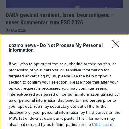
DARA gewinnt verdient, Israel beunruhigend –
unser Kommentar zum ESC 2026
Mai 2026
cozmo news -
Do Not Process My Personal
KOMMENTAR
Information
ESC-Finale morgen: Finnland Favorit, Australien
aufgestiegen – alle 25 Acts im Kurzcheck
If you wish to opt-out of the sale, sharing to third parties, or
Mai 2026
processing of your personal or sensitive information for
targeted advertising by us, please use the below opt-out
section to confirm your selection. Please note that after your
KOMMENTAR
JJ hat den Abend gerettet – der Rest des ESC-Halbfinales
opt-out request is processed you may continue seeing
war solide, aber kein Feuerwerk
interest-based ads based on personal information utilized by
us or personal information disclosed to third parties prior to
Mai 2026
your opt-out. You may separately opt-out of the further
disclosure of your personal information by third parties on the
IAB’s list of downstream participants. This information may
EXTRA
ESC-Halbfinale 2: Das sagen die Wettquoten – vier sicher,
also be disclosed by us to third parties on the
IAB’s List of