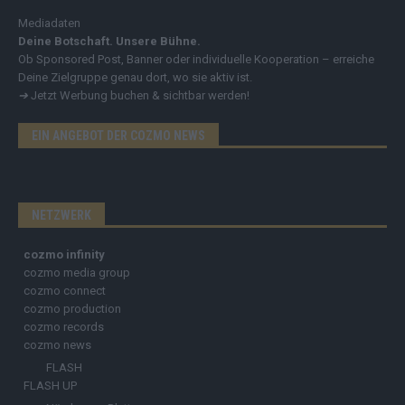
Mediadaten
Deine Botschaft. Unsere Bühne.
Ob Sponsored Post, Banner oder individuelle Kooperation – erreiche
Deine Zielgruppe genau dort, wo sie aktiv ist.
➔
Jetzt Werbung buchen & sichtbar werden!
EIN ANGEBOT DER COZMO NEWS
NETZWERK
cozmo infinity
cozmo media group
cozmo connect
cozmo production
cozmo records
cozmo news
FLASH
FLASH UP