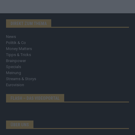
DIREKT ZUM THEMA
News
Politik & Co
Money Matters
Tipps & Tricks
Brainpower
Specials
Meinung
Streams & Storys
Eurovision
FLASH – DAS VIDEOPORTAL
ÜBER UNS