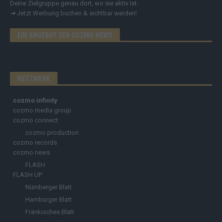
Deine Zielgruppe genau dort, wo sie aktiv ist.
➔
Jetzt Werbung buchen & sichtbar werden!
EIN ANGEBOT DER COZMO NEWS
NETZWERK
cozmo infinity
cozmo media group
cozmo connect
cozmo production
cozmo records
cozmo news
FLASH
FLASH UP
Nürnberger Blatt
Hamburger Blatt
Fränkisches Blatt