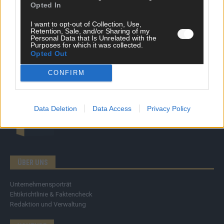
Opted In
Tipps & Tricks
Brainpower
I want to opt-out of Collection, Use,
Specials
Retention, Sale, and/or Sharing of my
Meinung
Personal Data that Is Unrelated with the
Purposes for which it was collected.
Streams & Storys
Opted Out
Eurovision
CONFIRM
FLASH – DAS VIDEOPORTAL
Data Deletion
Data Access
Privacy Policy
ÜBER UNS
Unternehmensporträt
Ehtikrichtlinie & Faktencheck
Redaktion und Verwaltung