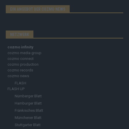
EIN ANGEBOT DER COZMO NEWS
NETZWERK
cozmo infinity
cozmo media group
cozmo connect
cozmo production
cozmo records
cozmo news
FLASH
FLASH UP
Nürnberger Blatt
Hamburger Blatt
Fränkisches Blatt
Münchener Blatt
Stuttgarter Blatt