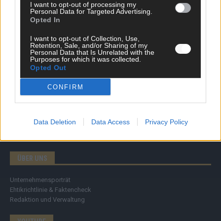
Tipps & Tricks
I want to opt-out of processing my
Personal Data for Targeted Advertising.
Brainpower
Opted In
Specials
Meinung
I want to opt-out of Collection, Use,
Streams & Storys
Retention, Sale, and/or Sharing of my
Personal Data that Is Unrelated with the
Eurovision
Purposes for which it was collected.
Opted Out
FLASH – DAS VIDEOPORTAL
CONFIRM
Data Deletion
Data Access
Privacy Policy
ÜBER UNS
Unternehmensporträt
Ehtikrichtlinie & Faktencheck
Redaktion und Verwaltung