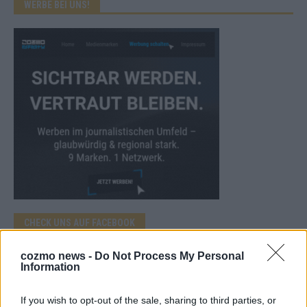
WERBE BEI UNS!
CHECK UNS AUF FACEBOOK
cozmo news -
Do Not Process My Personal
Information
If you wish to opt-out of the sale, sharing to third parties, or
AD