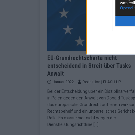
was col
Opted 
EU-Grundrechtscharta nicht
entscheidend in Streit über Tusks
Anwalt
Januar 2022
Redaktion | FLASH UP
Bei der Entscheidung über ein Disziplinarverf
in Polen gegen den Anwalt von Donald Tusk sp
das europäische Grundrecht auf einen wirks
Rechtsbehelf und ein unparteiisches Gericht k
Rolle. Es müsse hier nicht wegen der
Dienstleistungsrichtlinie
[…]