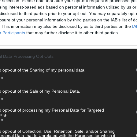
r selection. Please note that after your opt-out request is processed y
Januar 2022
Redaktion | FLASH UP
eing interest-based ads based on personal information utilized by us or
disclosed to third parties prior to your opt-out. You may separately opt-
Für die umstrittene Ostsee-Pipeline Nord Stream 2
losure of your personal information by third parties on the IAB’s list of
CH
wird es trotz der Gründung einer deutschen
gl
. This information may also be disclosed by us to third parties on the
IA
Tochtergesellschaft einem Bericht zufolge keine
zügige
Participants
that may further disclose it to other third parties.
schnelle Zulassung geben. Die Eintragung ins
Handelsregister sei erfolgt, „es fehlen aber weitere
Schritte“, sagte der
[…]
l Data Processing Opt Outs
AD
o opt-out of the Sharing of my personal data.
In
o opt-out of the Sale of my Personal Data.
In
to opt-out of processing my Personal Data for Targeted
ing.
POLITIK
In
o opt-out of Collection, Use, Retention, Sale, and/or Sharing
ersonal Data that Is Unrelated with the Purposes for which it