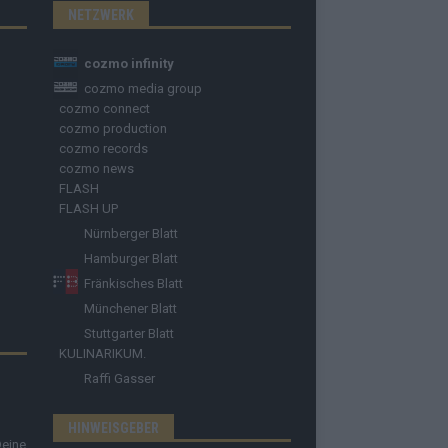
NETZWERK
cozmo infinity
cozmo media group
cozmo connect
cozmo production
cozmo records
cozmo news
FLASH
FLASH UP
Nürnberger Blatt
Hamburger Blatt
Fränkisches Blatt
Münchener Blatt
Stuttgarter Blatt
KULINARIKUM.
Raffi Gasser
HINWEISGEBER
Deine