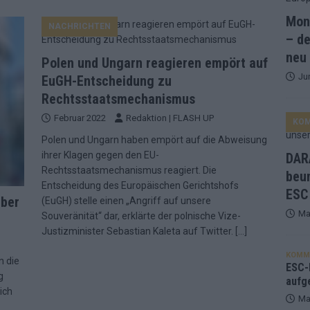
Mona
NACHRICHTEN
and Favorit, Australien aufgestiegen – alle 25 Acts im Kurzcheck
– de
neu
Polen und Ungarn reagieren empört auf
Ju
ne Zahl zur Ikone wurde: 70 Jahre ESC-Wertungsgeschichte!
EuGH-Entscheidung zu
Rechtsstaatsmechanismus
Februar 2022
Redaktion | FLASH UP
KO
ett – 26 Länder wollen den Sieg in Wien
EUROVISION
Polen und Ungarn haben empört auf die Abweisung
t – der Rest des ESC-Halbfinales war solide, aber kein Feuerwerk
ihrer Klagen gegen den EU-
DARA
Rechtsstaatsmechanismus reagiert. Die
beu
Entscheidung des Europäischen Gerichtshofs
ESC
gen die Wettquoten – vier sicher, sechs zittern, einer chancenlos!
über
(EuGH) stelle einen „Angriff auf unsere
Ma
Souveränität“ dar, erklärte der polnische Vize-
Justizminister Sebastian Kaleta auf Twitter.
[…]
esternbrauerei – der Europa-Park 2026 macht vieles neu
EXTRA
KOMM
n die
 Israel beunruhigend – unser Kommentar zum ESC 2026
ESC-F
g
aufg
ich
Ma