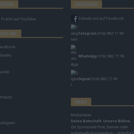
OUTUBE
MESSENGER
Schreib uns auf Facebook
FLASH
auf YouTube
Telegram:
0162 862 71 99
OLGE UNS
Facebook
luesky
WhatsApp:
0162 862 71 99
umblr
Signal:
0162 862 71 99
hreads
MEDIA
Mediadaten
Deine Botschaft. Unsere Bühne.
nstagram
Ob Sponsored Post, Banner oder
individuelle Kooperation – erreiche 