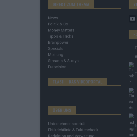
DIREKT ZUM THEMA
Y
News
Politik & Co
Money Matters
F
Tipps & Tricks
Brainpower
Specials
Meinung
B
Streams & Storys
Eurovision
T
FLASH – DAS VIDEOPORTAL
T
ÜBER UNS
Unternehmensporträt
I
Ehtikrichtlinie & Faktencheck
Redaktion und Verwaltung