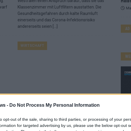
Halbf
g.
Westfalen einen Anspruch darauf, dass sie das
warf
Klassenzimmer mit Luftfiltern ausstatten. Die
Ma
Gesundheitsgefahren durch kalte Raumluft
einerseits und das Corona-Infektionsrisiko
andererseits seien
[…]
AD
WIRTSCHAFT
WE
ws -
Do Not Process My Personal Information
Netzagentur: Keine Nord-Stream-2-
to opt-out of the sale, sharing to third parties, or processing of your per
formation for targeted advertising by us, please use the below opt-out s
i-
Entscheidung vor dem Sommer