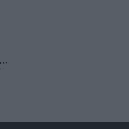
-
r der
tur