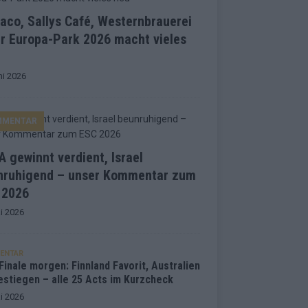
co, Sallys Café, Westernbrauerei
r Europa-Park 2026 macht vieles
ni 2026
MMENTAR
 gewinnt verdient, Israel
nruhigend – unser Kommentar zum
 2026
i 2026
ENTAR
inale morgen: Finnland Favorit, Australien
estiegen – alle 25 Acts im Kurzcheck
i 2026