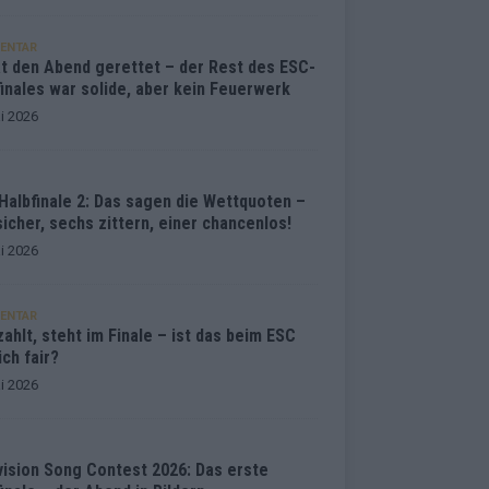
ENTAR
at den Abend gerettet – der Rest des ESC-
inales war solide, aber kein Feuerwerk
i 2026
Halbfinale 2: Das sagen die Wettquoten –
sicher, sechs zittern, einer chancenlos!
i 2026
ENTAR
ahlt, steht im Finale – ist das beim ESC
ich fair?
i 2026
vision Song Contest 2026: Das erste