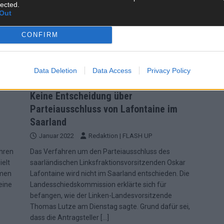
lected.
Out
CONFIRM
Data Deletion
Data Access
Privacy Policy
Keine Entscheidung über
Parteiausschluss von Lafontaine im
Saarland
Januar 2022
Redaktion | FLASH UP
ahren
Das Verfahren um den Parteiausschluss des
ielt
saarländischen Linksfraktionsvorsitzenden Oskar
amen
Lafontaine wird nicht im Saarland entschieden. Die
eine
Landesschiedskommission erklärte sich für
befangen, wie der Linken-Landesvorsitzende
Thomas Lutze am Dienstag sagte. Grund dafür sei,
dass die Antragsteller
[…]