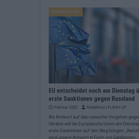
EUROVISION
NACHRICHTEN
[ Mai 2026 ]
ESC-Finale morgen: Finnl
KOMMENTAR
[ Mai 2026 ]
„Douze Points“ – wie ei
EUROVISION
[ Mai 2026 ]
Das ESC-Finale ist kompl
[ Mai 2026 ]
JJ hat den Abend gerette
KOMMENTAR
[ Mai 2026 ]
ESC-Halbfinale 2: Das sa
EU entscheidet noch am Dienstag 
erste Sanktionen gegen Russland
EXTRA
Februar 2022
Redaktion | FLASH UP
[ Juni 2026 ]
Monaco, Sallys Café, W
Als Antwort auf das russische Vorgehen gege
[ Mai 2026 ]
DARA gewinnt verdient,
Ukraine will die Europäische Union am Diensta
KOMMENTAR
erste Sanktionen auf den Weg bringen. „Natürl
wird unsere Antwort in Form von Sanktionen