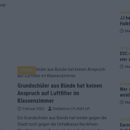
sep
KOMM
JJ h
Halbf
Ma
EXTRA
ESC-
vier 
Ma
JUSTIZ
Grundschüler aus Bünde hat keinen
KOMM
Wer z
Anspruch auf Luftfilter im
wirkl
Klassenzimmer
Ma
Februar 2022
Redaktion | FLASH UP
Ein Grundschüler aus Bünde hat weder gegen die
EXTRA
Stadt noch gegen die Unfallkasse Nordrhein-
Euro