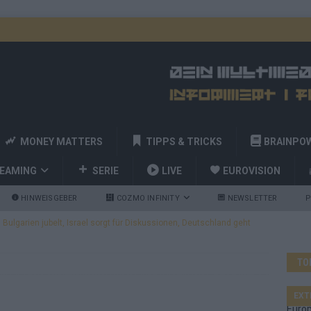
MONEY MATTERS
TIPPS & TRICKS
BRAINPO
REAMING
SERIE
LIVE
EUROVISION
HINWEISGEBER
COZMO INFINITY
NEWSLETTER
P
ulgarien jubelt, Israel sorgt für Diskussionen, Deutschland geht
TO
a und Billy Joel – das ESC-Finale wird eine Party
EUROVISION
 Startreihenfolge steht, Deutschland singt als Zweites!
EXT