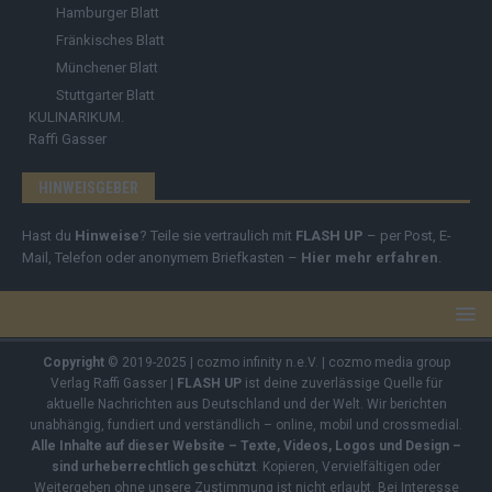
Hamburger Blatt
Fränkisches Blatt
Münchener Blatt
Stuttgarter Blatt
KULINARIKUM.
Raffi Gasser
HINWEISGEBER
Hast du
Hinweise
? Teile sie vertraulich mit
FLASH UP
– per Post, E-
Mail, Telefon oder anonymem Briefkasten –
Hier mehr erfahren
.
Copyright
© 2019-2025 | cozmo infinity n.e.V. | cozmo media group
Verlag Raffi Gasser |
FLASH UP
ist deine zuverlässige Quelle für
aktuelle Nachrichten aus Deutschland und der Welt. Wir berichten
unabhängig, fundiert und verständlich – online, mobil und crossmedial.
Alle Inhalte auf dieser Website – Texte, Videos, Logos und Design –
sind urheberrechtlich geschützt
. Kopieren, Vervielfältigen oder
Weitergeben ohne unsere Zustimmung ist nicht erlaubt. Bei Interesse