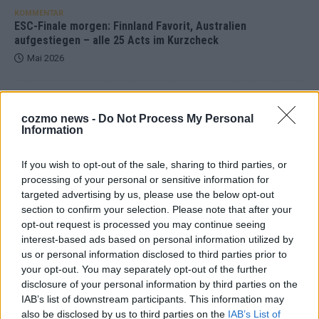
KOMMENTAR
ESC-Finale morgen: Finnland Favorit, Australien
aufgestiegen – alle 25 Acts im Kurzcheck
Mai 2026
KOMMENTAR
JJ hat den Abend gerettet – der Rest des ESC-Halbfinales
cozmo news -
Do Not Process My Personal
war solide, aber kein Feuerwerk
Information
Mai 2026
If you wish to opt-out of the sale, sharing to third parties, or
processing of your personal or sensitive information for
EXTRA
targeted advertising by us, please use the below opt-out
ESC-Halbfinale 2: Das sagen die Wettquoten – vier sicher,
section to confirm your selection. Please note that after your
sechs zittern, einer chancenlos!
opt-out request is processed you may continue seeing
Mai 2026
interest-based ads based on personal information utilized by
us or personal information disclosed to third parties prior to
your opt-out. You may separately opt-out of the further
KOMMENTAR
disclosure of your personal information by third parties on the
Wer zahlt, steht im Finale – ist das beim ESC wirklich fair?
IAB’s list of downstream participants. This information may
Mai 2026
also be disclosed by us to third parties on the
IAB’s List of