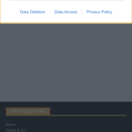
AD
Data Deletion
Data Access
Privacy Policy
DIREKT ZUM THEMA
News
Politik & Co