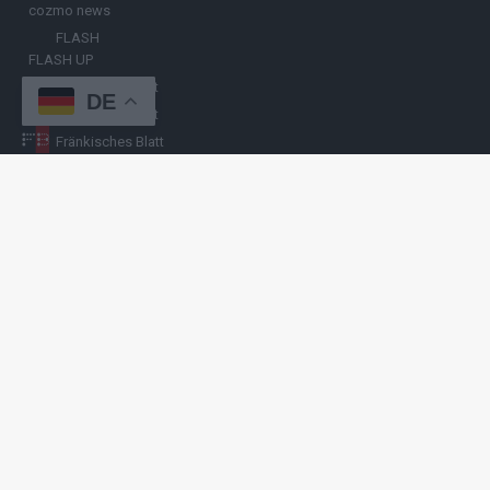
cozmo news
FLASH
FLASH UP
Nürnberger Blatt
DE
Hamburger Blatt
Fränkisches Blatt
Münchener Blatt
Stuttgarter Blatt
KULINARIKUM.
Raffi Gasser
HINWEISGEBER
Hast du
Hinweise
? Teile sie vertraulich mit
FLASH UP
– per Post, E-
Mail, Telefon oder anonymem Briefkasten –
Hier mehr erfahren
.
Copyright
© 2019-2025 | cozmo infinity n.e.V. | cozmo media group
Verlag Raffi Gasser |
FLASH UP
ist deine zuverlässige Quelle für