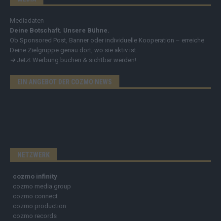
Mediadaten
Deine Botschaft. Unsere Bühne.
Ob Sponsored Post, Banner oder individuelle Kooperation – erreiche
Deine Zielgruppe genau dort, wo sie aktiv ist.
➔
Jetzt Werbung buchen & sichtbar werden!
EIN ANGEBOT DER COZMO NEWS
NETZWERK
cozmo infinity
cozmo media group
cozmo connect
cozmo production
cozmo records