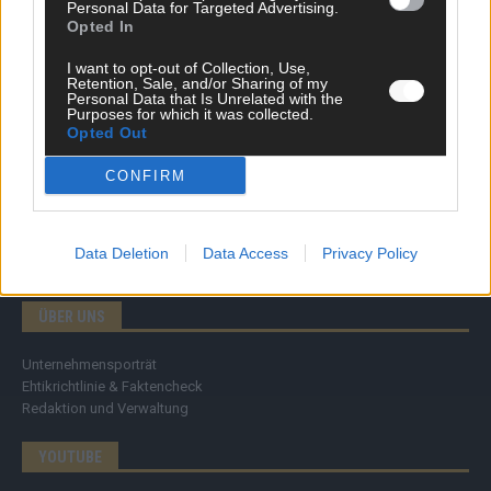
Personal Data for Targeted Advertising.
Specials
Opted In
Meinung
Streams & Storys
I want to opt-out of Collection, Use,
Retention, Sale, and/or Sharing of my
Eurovision
Personal Data that Is Unrelated with the
Purposes for which it was collected.
FLASH – DAS VIDEOPORTAL
Opted Out
CONFIRM
Data Deletion
Data Access
Privacy Policy
ÜBER UNS
Unternehmensporträt
Ehtikrichtlinie & Faktencheck
Redaktion und Verwaltung
YOUTUBE