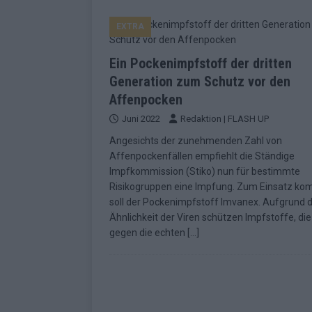
EUROVISION
EXTRA
[ Mai 2026 ]
ESC-Finale morgen: Finnl
KOMMENTAR
Ein Pockenimpfstoff der dritten
[ Mai 2026 ]
„Douze Points“ – wie ei
Generation zum Schutz vor den
Affenpocken
EUROVISION
Juni 2022
Redaktion | FLASH UP
[ Mai 2026 ]
Das ESC-Finale ist kompl
Angesichts der zunehmenden Zahl von
[ Mai 2026 ]
JJ hat den Abend gerette
Affenpockenfällen empfiehlt die Ständige
Impfkommission (Stiko) nun für bestimmte
KOMMENTAR
Risikogruppen eine Impfung. Zum Einsatz k
[ Mai 2026 ]
ESC-Halbfinale 2: Das sa
soll der Pockenimpfstoff Imvanex. Aufgrund 
Ähnlichkeit der Viren schützen Impfstoffe, die
EXTRA
gegen die echten
[…]
[ Juni 2026 ]
Monaco, Sallys Café, W
[ Mai 2026 ]
DARA gewinnt verdient,
KOMMENTAR