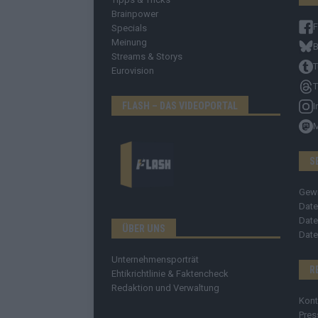
Brainpower
Specials
Meinung
B
Streams & Storys
T
Eurovision
T
FLASH – DAS VIDEOPORTAL
I
S
Gew
Date
Date
ÜBER UNS
Date
Unternehmensporträt
R
Ehtikrichtlinie & Faktencheck
Redaktion und Verwaltung
Kont
Pres