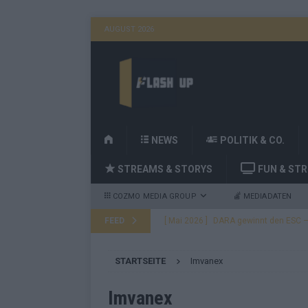
AUGUST 2026
H
NEWS
POLITIK & CO.
O
STREAMS & STORYS
FUN & ST
M
E
COZMO MEDIA GROUP
MEDIADATEN
FEED
[ Mai 2026 ]
DARA gewinnt den ESC – B
fast leer aus
EUROVISION
STARTSEITE
Imvanex
[ Mai 2026 ]
JJ, Lordi, Verka Serduchk
[ Mai 2026 ]
ESC-Finale heute Abend –
Imvanex