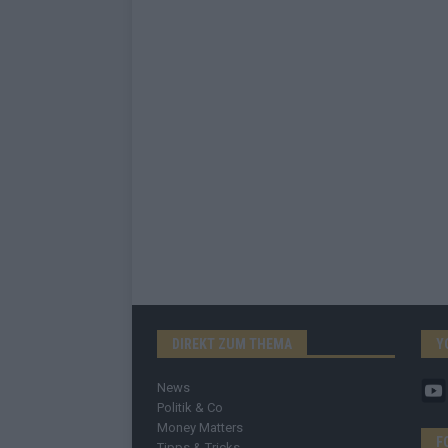
DIREKT ZUM THEMA
Y
News
Politik & Co
Money Matters
F
Tipps & Tricks