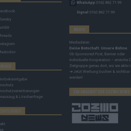
WhatsApp:
0162 862 71 99
Facebook
Signal:
0162 862 71 99
luesky
umblr
MEDIA
hreads
Mediadaten
nstagram
Deine Botschaft. Unsere Bühne.
Mastodon
Ob Sponsored Post, Banner oder
individuelle Kooperation – erreiche 
Zielgruppe genau dort, wo sie aktiv i
ERVICE
➔
Jetzt Werbung buchen & sichtbar
werden!
innbekanntgabe
nschutz
nschutzvereinbarungen
EIN ANGEBOT DER COZMO NEWS
nauszug & Löschanfrage
ECHTLICHES
akt
se