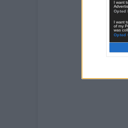
I want 
Advertis
Opted 
I want t
of my P
was col
Opted 