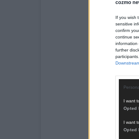
cozmo ne
If you wish 
sensitive in
confirm you
continue se
information 
further disc
participants
Downstream 
Persona
I want t
Opted 
I want t
Opted 