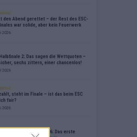
ENTAR
at den Abend gerettet – der Rest des ESC-
inales war solide, aber kein Feuerwerk
i 2026
Halbfinale 2: Das sagen die Wettquoten –
sicher, sechs zittern, einer chancenlos!
i 2026
ENTAR
ahlt, steht im Finale – ist das beim ESC
ich fair?
i 2026
vision Song Contest 2026: Das erste