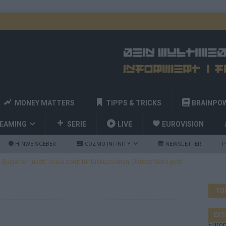
MONEY MATTERS
TIPPS & TRICKS
BRAINPO
REAMING
SERIE
LIVE
EUROVISION
HINWEISGEBER
COZMO INFINITY
NEWSLETTER
P
ulgarien jubelt, Israel sorgt für Diskussionen, Deutschland geht
TO
a und Billy Joel – das ESC-Finale wird eine Party
EUROVISION
 Startreihenfolge steht, Deutschland singt als Zweites!
EXT