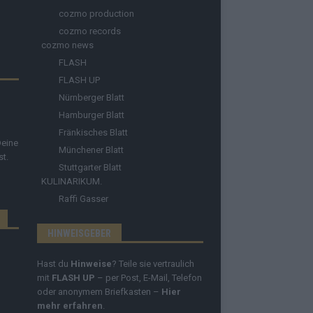
cozmo production
cozmo records
cozmo news
FLASH
FLASH UP
Nürnberger Blatt
Hamburger Blatt
Fränkisches Blatt
Deine
Münchener Blatt
st.
Stuttgarter Blatt
KULINARIKUM.
Raffi Gasser
HINWEISGEBER
Hast du
Hinweise
? Teile sie vertraulich
mit
FLASH UP
– per Post, E-Mail, Telefon
oder anonymem Briefkasten –
Hier
mehr erfahren
.