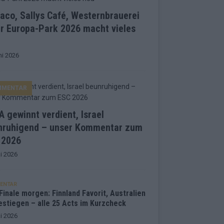
co, Sallys Café, Westernbrauerei
r Europa-Park 2026 macht vieles
ni 2026
MMENTAR
 gewinnt verdient, Israel
nruhigend – unser Kommentar zum
 2026
i 2026
ENTAR
inale morgen: Finnland Favorit, Australien
estiegen – alle 25 Acts im Kurzcheck
i 2026