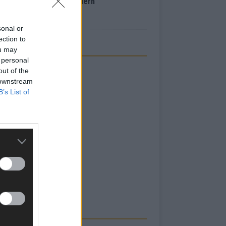
inale – der Abend in Bildern
i 2026
sonal or
ection to
ou may
 personal
out of the
 downstream
B’s List of
RBE BEI UNS!