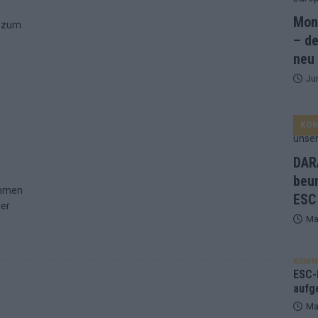
Mona
and Favorit, Australien aufgestiegen – alle 25 Acts im Kurzcheck
– de
neu
Ju
ne Zahl zur Ikone wurde: 70 Jahre ESC-Wertungsgeschichte!
KO
ett – 26 Länder wollen den Sieg in Wien
EUROVISION
t – der Rest des ESC-Halbfinales war solide, aber kein Feuerwerk
DARA
beu
ommen
ESC
gen die Wettquoten – vier sicher, sechs zittern, einer chancenlos!
der
Ma
esternbrauerei – der Europa-Park 2026 macht vieles neu
EXTRA
KOMM
 Israel beunruhigend – unser Kommentar zum ESC 2026
ESC-F
aufg
Ma