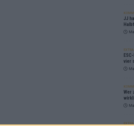
KOMM
JJ h
Halbf
Ma
EXTRA
ESC-
vier 
Ma
KOMM
Wer z
wirkl
Ma
EXTRA
Euro