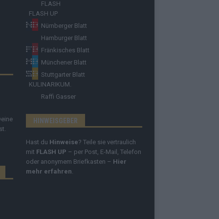
FLASH
FLASH UP
Nürnberger Blatt
Hamburger Blatt
Fränkisches Blatt
Münchener Blatt
Stuttgarter Blatt
KULINARIKUM.
Raffi Gasser
Deine
HINWEISGEBER
st.
Hast du
Hinweise
? Teile sie vertraulich
mit
FLASH UP
– per Post, E-Mail, Telefon
oder anonymem Briefkasten –
Hier
mehr erfahren
.