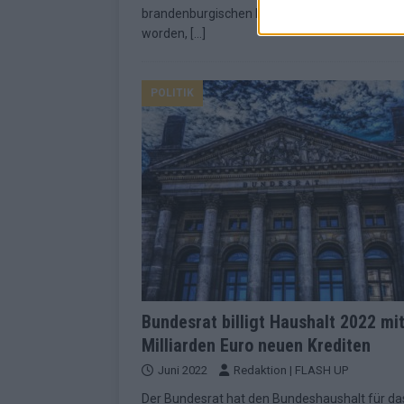
brandenburgischen Münchehofe begangen
worden,
[…]
POLITIK
Bundesrat billigt Haushalt 2022 mi
Milliarden Euro neuen Krediten
Juni 2022
Redaktion | FLASH UP
Der Bundesrat hat den Bundeshaushalt für da