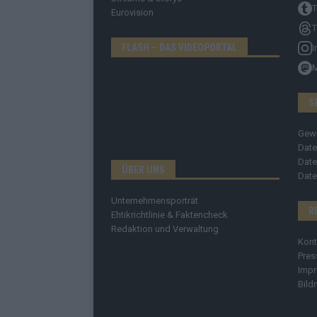
T
Eurovision
T
FLASH – DAS VIDEOPORTAL
I
S
Gew
Date
Date
ÜBER UNS
Date
Unternehmensporträt
R
Ehtikrichtlinie & Faktencheck
Redaktion und Verwaltung
Kont
Pres
Imp
Bild