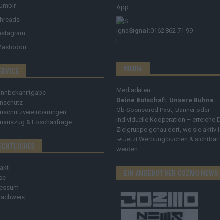
umblr
hreads
Signal:
0162 862 71 99
nstagram
Mastodon
MEDIA
ERVICE
Mediadaten
innbekanntgabe
Deine Botschaft. Unsere Bühne.
nschutz
Ob Sponsored Post, Banner oder
nschutzvereinbarungen
individuelle Kooperation – erreiche 
nauszug & Löschanfrage
Zielgruppe genau dort, wo sie aktiv i
➔
Jetzt Werbung buchen & sichtbar
ECHTLICHES
werden!
akt
EIN ANGEBOT DER COZMO NEWS
se
ressum
nachweis