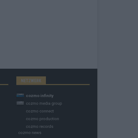
NETZWERK
cozmo infinity
cozmo media group
cozmo connect
cozmo production
cozmo records
cozmo news