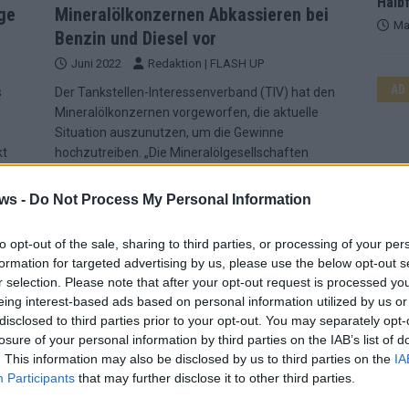
Halbf
ge
Mineralölkonzernen Abkassieren bei
Ma
Benzin und Diesel vor
Juni 2022
Redaktion | FLASH UP
AD
s
Der Tankstellen-Interessenverband (TIV) hat den
Mineralölkonzernen vorgeworfen, die aktuelle
Situation auszunutzen, um die Gewinne
kt
hochzutreiben. „Die Mineralölgesellschaften
machen Kasse angesichts eines Klimas im Markt,
gen
das einen relativ hohen Benzinpreis ermöglicht“,
ws -
Do Not Process My Personal Information
sagte ein Sprecher des Verbands
[…]
to opt-out of the sale, sharing to third parties, or processing of your per
formation for targeted advertising by us, please use the below opt-out s
r selection. Please note that after your opt-out request is processed y
eing interest-based ads based on personal information utilized by us or
disclosed to third parties prior to your opt-out. You may separately opt-
losure of your personal information by third parties on the IAB’s list of
. This information may also be disclosed by us to third parties on the
IA
Participants
that may further disclose it to other third parties.
WE
NACHRICHTEN