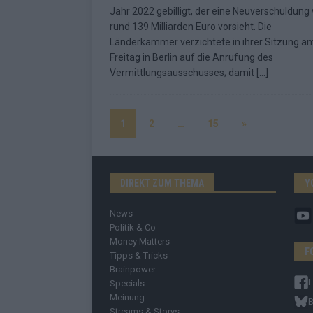
Jahr 2022 gebilligt, der eine Neuverschuldung
rund 139 Milliarden Euro vorsieht. Die
Länderkammer verzichtete in ihrer Sitzung a
Freitag in Berlin auf die Anrufung des
Vermittlungsausschusses; damit
[…]
1
2
…
15
»
DIREKT ZUM THEMA
Y
News
Politik & Co
Money Matters
F
Tipps & Tricks
Brainpower
Specials
Meinung
B
Streams & Storys