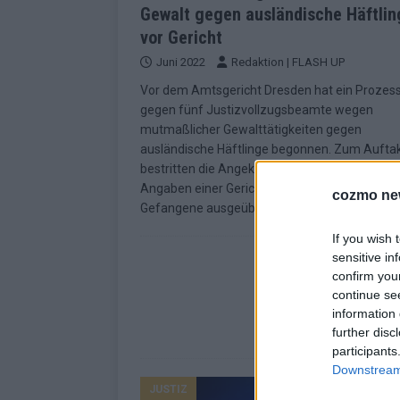
Gewalt gegen ausländische Häftlin
vor Gericht
Juni 2022
Redaktion | FLASH UP
Vor dem Amtsgericht Dresden hat ein Prozes
gegen fünf Justizvollzugsbeamte wegen
mutmaßlicher Gewalttätigkeiten gegen
ausländische Häftlinge begonnen. Zum Aufta
bestritten die Angeklagten am Freitag nach
Angaben einer Gerichtssprecherin, Gewalt ge
cozmo ne
Gefangene ausgeübt zu haben. Die
[…]
If you wish 
sensitive in
confirm you
continue se
information 
further disc
participants
Downstream 
JUSTIZ