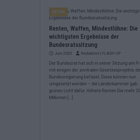
EUROVISION
EXTRA
[ Mai 2026 ]
ESC-Finale morgen: Finnl
KOMMENTAR
Renten, Waffen, Mindestlöhne: Die
[ Mai 2026 ]
„Douze Points“ – wie ei
wichtigsten Ergebnisse der
Bundesratssitzung
EUROVISION
Juni 2022
Redaktion | FLASH UP
[ Mai 2026 ]
Das ESC-Finale ist kompl
Der Bundesrat hat sich in seiner Sitzung am Fr
[ Mai 2026 ]
JJ hat den Abend gerette
mit einigen der zentralen Gesetzesprojekte de
Bundesregierung befasst. Diese können nun
KOMMENTAR
umgesetzt werden – die Länderkammer gab
[ Mai 2026 ]
ESC-Halbfinale 2: Das sa
grünes Licht dafür. Höhere Renten Die mehr 2
Millionen
[…]
EXTRA
[ Juni 2026 ]
Monaco, Sallys Café, W
[ Mai 2026 ]
DARA gewinnt verdient,
KOMMENTAR