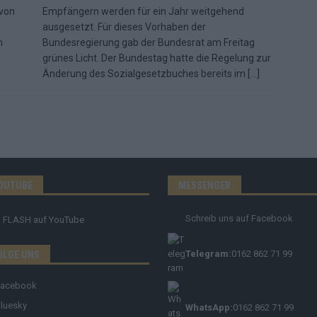
 von
Empfängern werden für ein Jahr weitgehend
ausgesetzt. Für dieses Vorhaben der
m
Bundesregierung gab der Bundesrat am Freitag
grünes Licht. Der Bundestag hatte die Regelung zur
Änderung des Sozialgesetzbuches bereits im
[…]
OUTUBE
MESSENGER
Schreib uns auf Facebook
FLASH
auf YouTube
Telegram:
0162 862 71 99
OLGE UNS
Facebook
luesky
WhatsApp:
0162 862 71 99