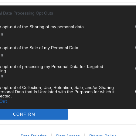
l Data Processing Opt Outs
o opt-out of the Sharing of my personal data.
In
o opt-out of the Sale of my Personal Data.
In
to opt-out of processing my Personal Data for Targeted
ing.
 in
Frau und Kind bei Messerangriff an
In
tung
Grundschule in Esslingen schwer
o opt-out of Collection, Use, Retention, Sale, and/or Sharing
verletzt
CH
ersonal Data that Is Unrelated with the Purposes for which it
lected.
Juni 2022
Redaktion | FLASH UP
Out
einen
Bei einem Messerangriff an einer Grundschule in
Esslingen in Baden-Württemberg sind am Freitag
CONFIRM
eine Betreuerin und ein siebenjähriges Mädchen
lt.
schwer verletzt worden. Ein Verdächtiger befinde
AD
sich auf der Flucht, teilte die Polizei in Reutlingen
Data Deletion
Data Access
Privacy Policy