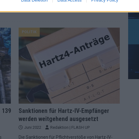
mit.
[…]
POLITIK
t 139
Sanktionen für Hartz-IV-Empfänger
werden weitgehend ausgesetzt
Juni 2022
Redaktion | FLASH UP
s
Die Sanktionen für Pflichtverstöße von Hartz-IV-