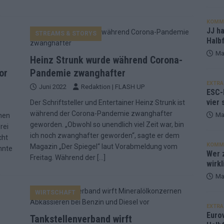
KOMM
JJ h
STREAMS & STORYS
Halbf
Ma
Heinz Strunk wurde während Corona-
or
Pandemie zwanghafter
EXTRA
Juni 2022
Redaktion | FLASH UP
ESC-
vier 
Der Schriftsteller und Entertainer Heinz Strunk ist
während der Corona-Pandemie zwanghafter
Ma
chen
geworden. „Obwohl so unendlich viel Zeit war, bin
rei
ich noch zwanghafter geworden“, sagte er dem
cht
KOMM
Magazin „Der Spiegel“ laut Vorabmeldung vom
nnte
Wer z
Freitag. Während der
[…]
wirkl
Ma
WIRTSCHAFT
EXTRA
Euro
Tankstellenverband wirft