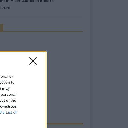
inale – der Abend in Bildern
i 2026
sonal or
ection to
ou may
 personal
out of the
 downstream
B’s List of
RBE BEI UNS!