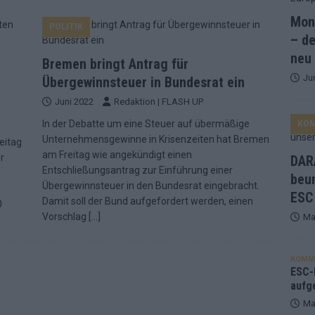
Mona
POLITIK
and Favorit, Australien aufgestiegen – alle 25 Acts im Kurzcheck
– de
neu
Bremen bringt Antrag für
Ju
ne Zahl zur Ikone wurde: 70 Jahre ESC-Wertungsgeschichte!
Übergewinnsteuer in Bundesrat ein
Juni 2022
Redaktion | FLASH UP
In der Debatte um eine Steuer auf übermäßige
KO
ett – 26 Länder wollen den Sieg in Wien
EUROVISION
Unternehmensgewinne in Krisenzeiten hat Bremen
eitag
t – der Rest des ESC-Halbfinales war solide, aber kein Feuerwerk
am Freitag wie angekündigt einen
r
DARA
Entschließungsantrag zur Einführung einer
beu
Übergewinnsteuer in den Bundesrat eingebracht.
ESC
gen die Wettquoten – vier sicher, sechs zittern, einer chancenlos!
Damit soll der Bund aufgefordert werden, einen
0
Vorschlag
[…]
Ma
esternbrauerei – der Europa-Park 2026 macht vieles neu
EXTRA
KOMM
 Israel beunruhigend – unser Kommentar zum ESC 2026
ESC-F
aufg
Ma