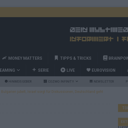
MONEY MATTERS
TIPPS & TRICKS
BRAINPO
REAMING
SERIE
LIVE
EUROVISION
HINWEISGEBER
COZMO INFINITY
NEWSLETTER
P
ulgarien jubelt, Israel sorgt für Diskussionen, Deutschland geht
TO
a und Billy Joel – das ESC-Finale wird eine Party
EUROVISION
 Startreihenfolge steht, Deutschland singt als Zweites!
EXT