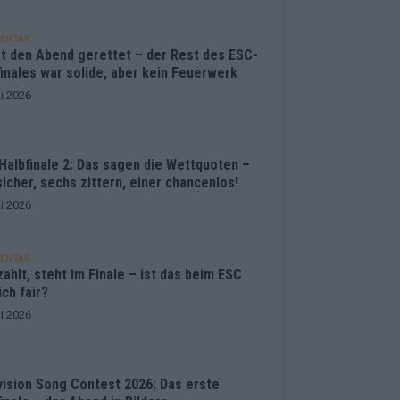
ENTAR
at den Abend gerettet – der Rest des ESC-
inales war solide, aber kein Feuerwerk
i 2026
Halbfinale 2: Das sagen die Wettquoten –
sicher, sechs zittern, einer chancenlos!
i 2026
ENTAR
ahlt, steht im Finale – ist das beim ESC
ich fair?
i 2026
vision Song Contest 2026: Das erste