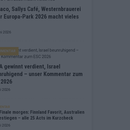
co, Sallys Café, Westernbrauerei
r Europa-Park 2026 macht vieles
ni 2026
MMENTAR
 gewinnt verdient, Israel
nruhigend – unser Kommentar zum
 2026
i 2026
ENTAR
inale morgen: Finnland Favorit, Australien
estiegen – alle 25 Acts im Kurzcheck
i 2026