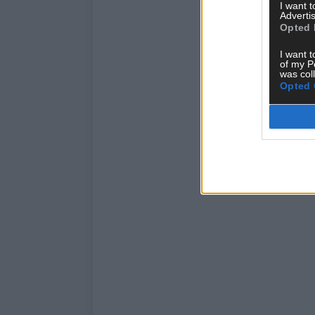
I want 
Advertis
Opted 
I want t
of my P
was col
Opted 