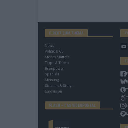
DIREKT ZUM THEMA
Y
News
Politik & Co
Money Matters
F
Tipps & Tricks
Brainpower
Specials
Meinung
B
Streams & Storys
T
Eurovision
T
FLASH – DAS VIDEOPORTAL
I
S