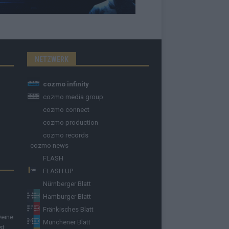
NETZWERK
cozmo infinity
cozmo media group
cozmo connect
cozmo production
cozmo records
cozmo news
FLASH
FLASH UP
Nürnberger Blatt
Hamburger Blatt
Fränkisches Blatt
Deine
Münchener Blatt
st.