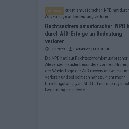
EUROVISION
WISSEN
[ Mai 2026 ]
ESC-Finale morgen: Finnl
KOMMENTAR
Rechtsextremismusforscher: NPD 
[ Mai 2026 ]
„Douze Points“ – wie ei
durch AfD-Erfolge an Bedeutung
verloren
EUROVISION
Juli 2023
Redaktion | FLASH UP
[ Mai 2026 ]
Das ESC-Finale ist kompl
Die NPD hat laut Rechtsextremismusforscher
[ Mai 2026 ]
JJ hat den Abend gerette
Alexander Häusler besonders vor dem Hinter
der Wahlerfolge der AfD massiv an Bedeutun
KOMMENTAR
verloren und sei politisch nahezu nicht mehr
[ Mai 2026 ]
ESC-Halbfinale 2: Das sa
handlungsfähig. „Die NPD hat nur noch symbol
Bedeutung als älteste
[…]
EXTRA
[ Juni 2026 ]
Monaco, Sallys Café, W
[ Mai 2026 ]
DARA gewinnt verdient,
KOMMENTAR