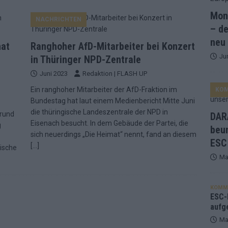
Mona
NACHRICHTEN
and Favorit, Australien aufgestiegen – alle 25 Acts im Kurzcheck
– de
neu
hat
Ranghoher AfD-Mitarbeiter bei Konzert
Ju
ne Zahl zur Ikone wurde: 70 Jahre ESC-Wertungsgeschichte!
in Thüringer NPD-Zentrale
Juni 2023
Redaktion | FLASH UP
Ein ranghoher Mitarbeiter der AfD-Fraktion im
KO
ett – 26 Länder wollen den Sieg in Wien
EUROVISION
Bundestag hat laut einem Medienbericht Mitte Juni
t – der Rest des ESC-Halbfinales war solide, aber kein Feuerwerk
die thüringische Landeszentrale der NPD in
grund
DARA
Eisenach besucht. In dem Gebäude der Partei, die
g
beu
sich neuerdings „Die Heimat“ nennt, fand an diesem
ESC
gen die Wettquoten – vier sicher, sechs zittern, einer chancenlos!
[…]
ische
Ma
esternbrauerei – der Europa-Park 2026 macht vieles neu
EXTRA
KOMM
 Israel beunruhigend – unser Kommentar zum ESC 2026
ESC-F
aufg
Ma