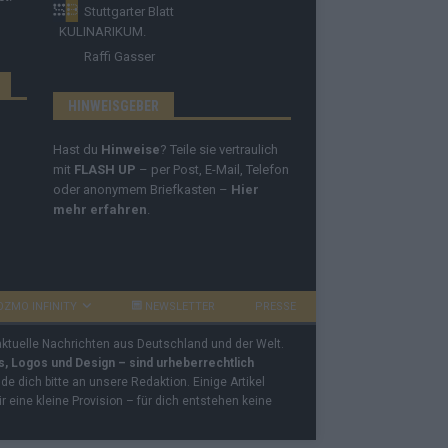
Stuttgarter Blatt
KULINARIKUM.
Raffi Gasser
HINWEISGEBER
Hast du
Hinweise
? Teile sie vertraulich
mit
FLASH UP
– per Post, E-Mail, Telefon
oder anonymem Briefkasten –
Hier
mehr erfahren
.
OZMO INFINITY
NEWSLETTER
PRESSE
 aktuelle Nachrichten aus Deutschland und der Welt.
os, Logos und Design – sind urheberrechtlich
e dich bitte an unsere Redaktion. Einige Artikel
ir eine kleine Provision – für dich entstehen keine