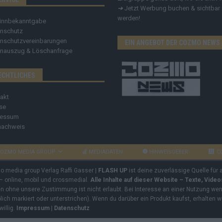
➔
Jetzt Werbung buchen & sichtbar
werden!
innbekanntgabe
nschutz
nschutzvereinbarungen
EIN ANGEBOT DER COZMO NEWS
nauszug & Löschanfrage
ECHTLICHES
akt
se
ressum
nachweis
OZMO MEDIA GROUP
MEDIADATEN
HINWEISGEBER
C
mo media group Verlag Raffi Gasser |
FLASH UP
ist deine zuverlässige Quelle für
 – online, mobil und crossmedial.
Alle Inhalte auf dieser Website – Texte, Vide
ben ohne unsere Zustimmung ist nicht erlaubt. Bei Interesse an einer Nutzung wend
rblich markiert oder unterstrichen). Wenn du darüber ein Produkt kaufst, erhalten w
willig.
Impressum
|
Datenschutz