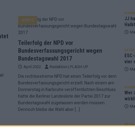
KOMM
JJ h
JUSTIZ
Halbf
Ma
htet
Teilerfolg der NPD vor
Bundesverfassungsgericht wegen
EXTRA
ESC-
Bundestagswahl 2017
vier 
April 2022
Redaktion | FLASH UP
Ma
at
Die rechtsextreme NPD hat einen Teilerfolg vor dem
Bundesverfassungsgericht erzielt. Nach einem am
KOMM
Donnerstag in Karlsruhe veröffentlichten Beschluss
Wer z
hätte die Berliner Landesliste der Partei 2017 zur
wirkl
Bundestagswahl zugelassen werden müssen.
Ma
Dennoch bleibe die Wahl aber
[…]
EXTRA
Euro