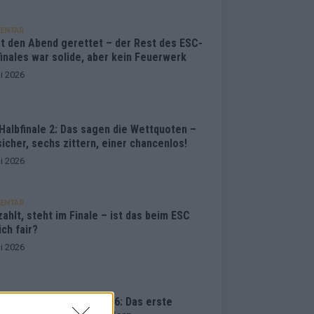
ENTAR
at den Abend gerettet – der Rest des ESC-
inales war solide, aber kein Feuerwerk
i 2026
Halbfinale 2: Das sagen die Wettquoten –
sicher, sechs zittern, einer chancenlos!
i 2026
ENTAR
ahlt, steht im Finale – ist das beim ESC
ich fair?
i 2026
vision Song Contest 2026: Das erste