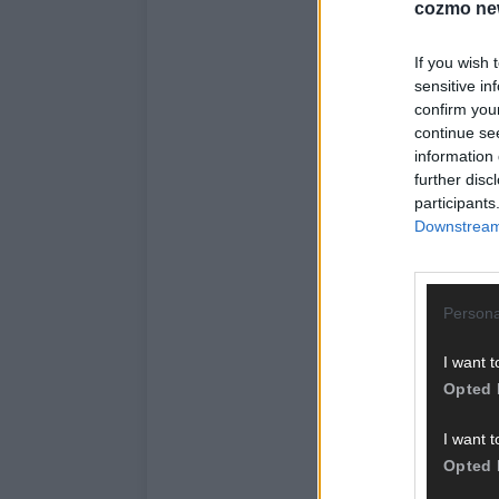
cozmo ne
If you wish 
sensitive in
confirm you
continue se
information 
further disc
participants
Downstream 
Persona
I want t
Opted 
I want t
Opted 