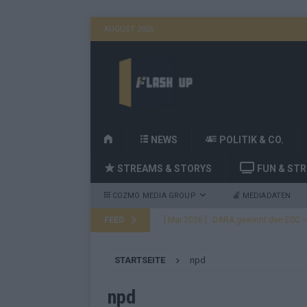
AUGUST 2026
H
NEWS
POLITIK & CO.
O
STREAMS & STORYS
FUN & ST
M
E
COZMO MEDIA GROUP
MEDIADATEN
FEED
[ Mai 2026 ]
DARA gewinnt den ESC – B
fast leer aus
EUROVISION
STARTSEITE
npd
[ Mai 2026 ]
JJ, Lordi, Verka Serduchk
[ Mai 2026 ]
ESC-Finale heute Abend –
npd