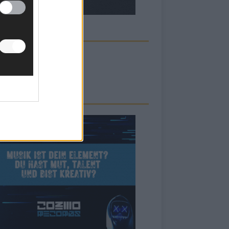
ECK UNS AUF FACEBOOK