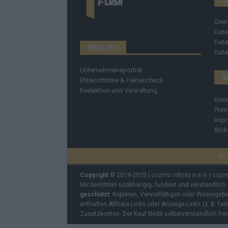
Gew
Date
Date
ÜBER UNS
Date
Unternehmensporträt
R
Ehtikrichtlinie & Faktencheck
Redaktion und Verwaltung
Kont
Pres
Imp
Bild
C
Copyright
© 2019-2025 | cozmo infinity n.e.V. | coz
Wir berichten unabhängig, fundiert und verständlich
geschützt
. Kopieren, Vervielfältigen oder Weiterge
enthalten Affiliate-Links oder Anzeige-Links (z. B. fa
Zusatzkosten. Der Kauf bleibt selbstverständlich frei