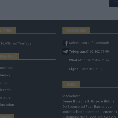
OUTUBE
MESSENGER
Schreib uns auf Facebook
FLASH
auf YouTube
Telegram:
0162 862 71 99
OLGE UNS
WhatsApp:
0162 862 71 99
Facebook
Signal:
0162 862 71 99
luesky
umblr
MEDIA
hreads
Mediadaten
nstagram
Deine Botschaft. Unsere Bühne.
Mastodon
Ob Sponsored Post, Banner oder
individuelle Kooperation – erreiche 
Zielgruppe genau dort, wo sie aktiv i
ERVICE