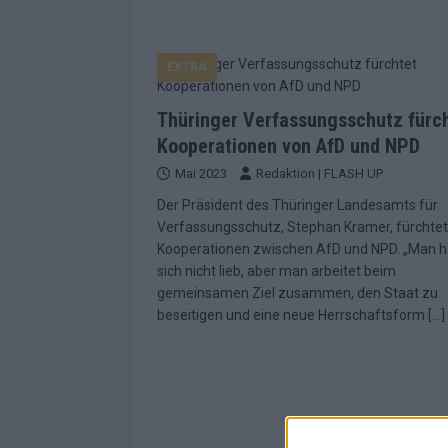
EXTRA
Thüringer Verfassungsschutz fürc
Kooperationen von AfD und NPD
Mai 2023
Redaktion | FLASH UP
Der Präsident des Thüringer Landesamts für
Verfassungsschutz, Stephan Kramer, fürchtet
Kooperationen zwischen AfD und NPD. „Man h
sich nicht lieb, aber man arbeitet beim
gemeinsamen Ziel zusammen, den Staat zu
beseitigen und eine neue Herrschaftsform
[…]