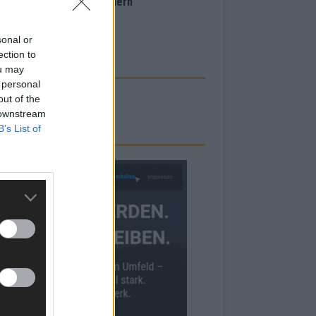
inale – der Abend in Bildern
i 2026
sonal or
ection to
ou may
 personal
out of the
 downstream
B’s List of
RBE BEI UNS!