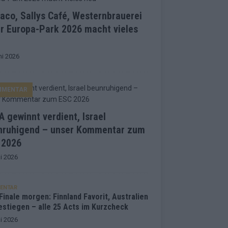
co, Sallys Café, Westernbrauerei
r Europa-Park 2026 macht vieles
ni 2026
MMENTAR
 gewinnt verdient, Israel
nruhigend – unser Kommentar zum
 2026
i 2026
ENTAR
inale morgen: Finnland Favorit, Australien
estiegen – alle 25 Acts im Kurzcheck
i 2026