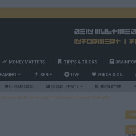
MONEY MATTERS
TIPPS & TRICKS
BRAINPO
REAMING
SERIE
LIVE
EUROVISION
HINWEISGEBER
COZMO INFINITY
NEWSLETTER
P
ulgarien jubelt, Israel sorgt für Diskussionen, Deutschland geht
TO
a und Billy Joel – das ESC-Finale wird eine Party
EUROVISION
 Startreihenfolge steht, Deutschland singt als Zweites!
EXT