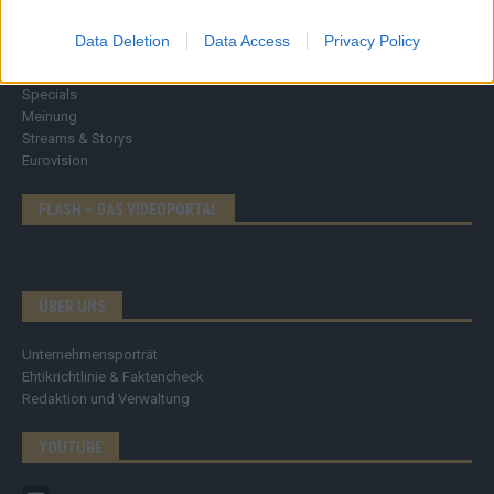
Politik & Co
Money Matters
Data Deletion
Data Access
Privacy Policy
Tipps & Tricks
Brainpower
Specials
Meinung
Streams & Storys
Eurovision
FLASH – DAS VIDEOPORTAL
ÜBER UNS
Unternehmensporträt
Ehtikrichtlinie & Faktencheck
Redaktion und Verwaltung
YOUTUBE