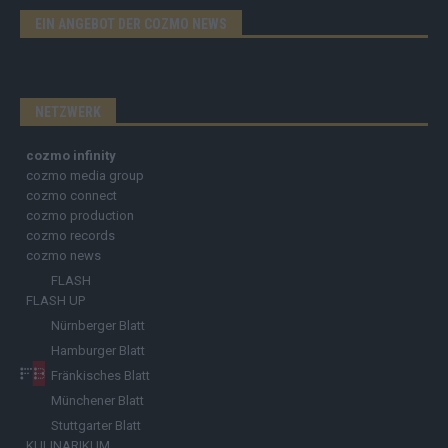
EIN ANGEBOT DER COZMO NEWS
NETZWERK
cozmo infinity
cozmo media group
cozmo connect
cozmo production
cozmo records
cozmo news
FLASH
FLASH UP
Nürnberger Blatt
Hamburger Blatt
Fränkisches Blatt
Münchener Blatt
Stuttgarter Blatt
KULINARIKUM.