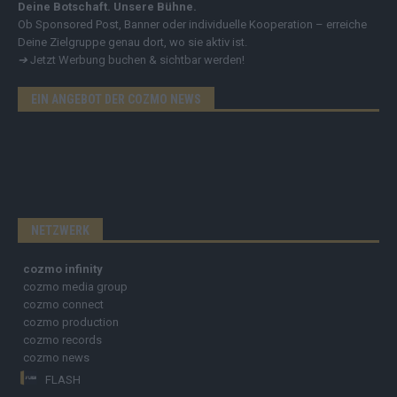
Deine Botschaft. Unsere Bühne.
Ob Sponsored Post, Banner oder individuelle Kooperation – erreiche
Deine Zielgruppe genau dort, wo sie aktiv ist.
➔
Jetzt Werbung buchen & sichtbar werden!
EIN ANGEBOT DER COZMO NEWS
NETZWERK
cozmo infinity
cozmo media group
cozmo connect
cozmo production
cozmo records
cozmo news
FLASH