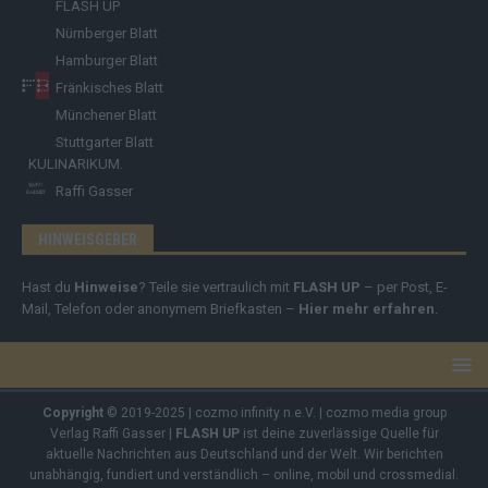
FLASH UP
Nürnberger Blatt
Hamburger Blatt
Fränkisches Blatt
Münchener Blatt
Stuttgarter Blatt
KULINARIKUM.
Raffi Gasser
HINWEISGEBER
Hast du
Hinweise
? Teile sie vertraulich mit
FLASH UP
– per Post, E-
Mail, Telefon oder anonymem Briefkasten –
Hier mehr erfahren
.
Copyright
© 2019-2025 | cozmo infinity n.e.V. | cozmo media group
Verlag Raffi Gasser |
FLASH UP
ist deine zuverlässige Quelle für
aktuelle Nachrichten aus Deutschland und der Welt. Wir berichten
unabhängig, fundiert und verständlich – online, mobil und crossmedial.