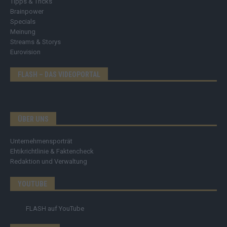
Tipps & Tricks
Brainpower
Specials
Meinung
Streams & Storys
Eurovision
FLASH – DAS VIDEOPORTAL
ÜBER UNS
Unternehmensporträt
Ehtikrichtlinie & Faktencheck
Redaktion und Verwaltung
YOUTUBE
FLASH
auf YouTube