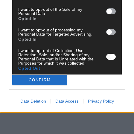
I want to opt-out of the Sale of my
Über Redaktion | FLASH UP
22529 Artikel
Personal Data.
Opted In
Hier schreiben, posten und kuratieren unsere Redakteur alles,
was euch wirklich interessiert! Wir sind das Team hinter den
I want to opt-out of processing my
Personal Data for Targeted Advertising.
News, Storys und Videos, die ihr auf FLASH UP seht. Ob
Opted In
brandheiße Nachrichten, coole Tipps, spannende Hintergründe
oder crazy Trends – wir checken alles für euch, filtern das
I want to opt-out of Collection, Use,
Wichtigste raus und bringen’s auf den Punkt.
Retention, Sale, and/or Sharing of my
Personal Data that Is Unrelated with the
Purposes for which it was collected.
Opted Out
CONFIRM
TOP STORIES
Data Deletion
Data Access
Privacy Policy
EXTRA