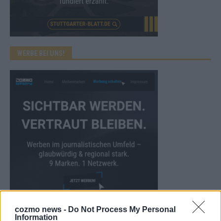
WERBE BEI UNS!
cozmo news -
Do Not Process My Personal
CHECK UNS AUF FACEBOOK
Information