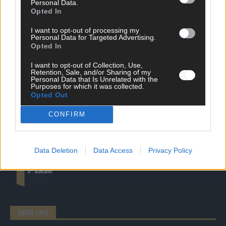
Personal Data.
DIREKT ZUM THEMA
Opted In
News
I want to opt-out of processing my
Politik & Co
Personal Data for Targeted Advertising.
Money Matters
Opted In
Tipps & Tricks
I want to opt-out of Collection, Use,
Brainpower
Retention, Sale, and/or Sharing of my
Specials
Personal Data that Is Unrelated with the
Meinung
Purposes for which it was collected.
Opted Out
Streams & Storys
Eurovision
CONFIRM
FLASH – DAS VIDEOPORTAL
Data Deletion
Data Access
Privacy Policy
ÜBER UNS