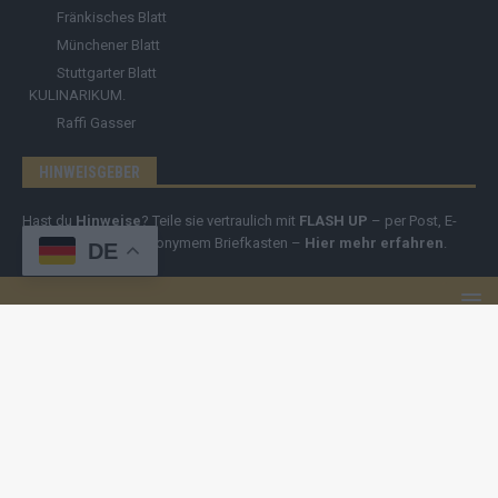
Fränkisches Blatt
Münchener Blatt
Stuttgarter Blatt
KULINARIKUM.
Raffi Gasser
HINWEISGEBER
Hast du
Hinweise
? Teile sie vertraulich mit
FLASH UP
– per Post, E-
Mail, Telefon oder anonymem Briefkasten –
Hier mehr erfahren
.
DE
Copyright
© 2019-2025 | cozmo infinity n.e.V. | cozmo media group
Verlag Raffi Gasser |
FLASH UP
ist deine zuverlässige Quelle für
aktuelle Nachrichten aus Deutschland und der Welt. Wir berichten
unabhängig, fundiert und verständlich – online, mobil und crossmedial.
Alle Inhalte auf dieser Website – Texte, Videos, Logos und Design –
sind urheberrechtlich geschützt
. Kopieren, Vervielfältigen oder
Weitergeben ohne unsere Zustimmung ist nicht erlaubt. Bei Interesse
an einer Nutzung wende dich bitte an unsere Redaktion. Einige Artikel