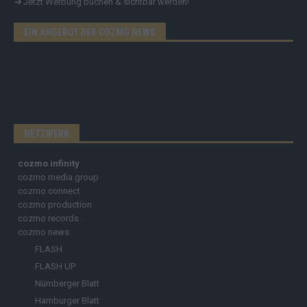
➔
Jetzt Werbung buchen & sichtbar werden!
EIN ANGEBOT DER COZMO NEWS
NETZWERK
cozmo infinity
cozmo media group
cozmo connect
cozmo production
cozmo records
cozmo news
FLASH
FLASH UP
Nürnberger Blatt
Hamburger Blatt