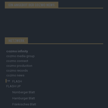
EIN ANGEBOT DER COZMO NEWS
NETZWERK
cozmo infinity
cozmo media group
cozmo connect
cozmo production
cozmo records
cozmo news
FLASH
FLASH UP
Nürnberger Blatt
Hamburger Blatt
Fränkisches Blatt