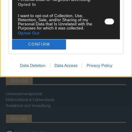
Specials
Opted In
Meinung
Streams & Storys
I want to opt-out of Collection, Use,
Eurovision
Retention, Sale, and/or Sharing of my
Personal Data that Is Unrelated with the
Purposes for which it was collected.
FLASH – DAS VIDEOPORTAL
Opted Out
CONFIRM
Data Deletion
Data Access
Privacy Policy
ÜBER UNS
Unternehmensporträt
Ehtikrichtlinie & Faktencheck
Redaktion und Verwaltung
YOUTUBE