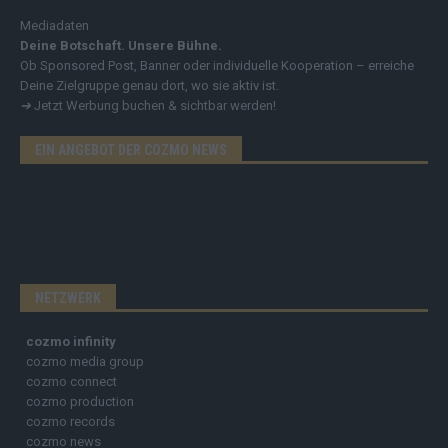
Mediadaten
Deine Botschaft. Unsere Bühne.
Ob Sponsored Post, Banner oder individuelle Kooperation – erreiche
Deine Zielgruppe genau dort, wo sie aktiv ist.
➔
Jetzt Werbung buchen & sichtbar werden!
EIN ANGEBOT DER COZMO NEWS
NETZWERK
cozmo infinity
cozmo media group
cozmo connect
cozmo production
cozmo records
cozmo news