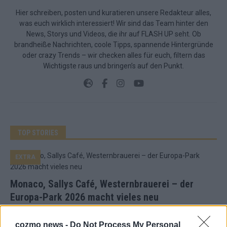
Hier schreiben, posten und kuratieren unsere Redakteur alles,
was euch wirklich interessiert! Wir sind das Team hinter den
News, Storys und Videos, die ihr auf FLASH UP seht. Ob
brandheiße Nachrichten, coole Tipps, spannende Hintergründe
oder crazy Trends – wir checken alles für euch, filtern das
Wichtigste raus und bringen’s auf den Punkt.
TOP STORIES
EXTRA
Monaco, Sallys Café, Westernbrauerei – der
Europa-Park 2026 macht vieles neu
Juni 2026
cozmo news -
Do Not Process My Personal