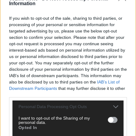
Information
KOMMENTAR
If you wish to opt-out of the sale, sharing to third parties, or
processing of your personal or sensitive information for
DARA gewinnt verdient, Israel beunruhigend –
targeted advertising by us, please use the below opt-out
unser Kommentar zum ESC 2026
section to confirm your selection. Please note that after your
Mai 2026
opt-out request is processed you may continue seeing
interest-based ads based on personal information utilized by
us or personal information disclosed to third parties prior to
KOMMENTAR
your opt-out. You may separately opt-out of the further
ESC-Finale morgen: Finnland Favorit, Australien
disclosure of your personal information by third parties on the
aufgestiegen – alle 25 Acts im Kurzcheck
IAB’s list of downstream participants. This information may
Mai 2026
also be disclosed by us to third parties on the
IAB’s List of
Downstream Participants
that may further disclose it to other
third parties.
KOMMENTAR
JJ hat den Abend gerettet – der Rest des ESC-Halbfinales
Personal Data Processing Opt Outs
war solide, aber kein Feuerwerk
Mai 2026
I want to opt-out of the Sharing of my
personal data.
Opted In
EXTRA