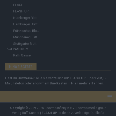
FLASH
FLASH UP
Nürnberger Blatt
Hamburger Blatt
Fränkisches Blatt
Münchener Blatt
Stuttgarter Blatt
KULINARIKUM.
Raffi Gasser
HINWEISGEBER
Hast du
Hinweise
? Teile sie vertraulich mit
FLASH UP
– per Post, E-
Mail, Telefon oder anonymem Briefkasten –
Hier mehr erfahren
.
Copyright
© 2019-2025 | cozmo infinity n.e.V. | cozmo media group
Verlag Raffi Gasser |
FLASH UP
ist deine zuverlässige Quelle für