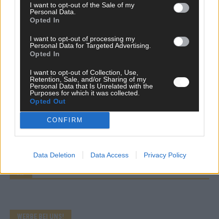
I want to opt-out of the Sale of my
ESC-Halbfinale 2: Das sagen die Wettquoten – vier sicher,
Personal Data.
sechs zittern, einer chancenlos!
Opted In
Mai 2026
I want to opt-out of processing my
Personal Data for Targeted Advertising.
Opted In
KOMMENTAR
Wer zahlt, steht im Finale – ist das beim ESC wirklich fair?
I want to opt-out of Collection, Use,
Retention, Sale, and/or Sharing of my
Mai 2026
Personal Data that Is Unrelated with the
Purposes for which it was collected.
Opted Out
EXTRA
Eurovision Song Contest 2026: Das erste Halbfinale – der
CONFIRM
Abend in Bildern
Mai 2026
Data Deletion
Data Access
Privacy Policy
AD
WERBE BEI UNS!