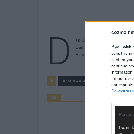
D
cozmo ne
as Coronavirus scheint sich e
If you wish 
weiterzuentwickeln. Eine solc
sensitive in
– doch darin kann auch eine 
confirm you
continue se
information 
further disc
ABSCHWÄCHEN
CORONA
CO
participants
Downstream 
AD
Persona
I want t