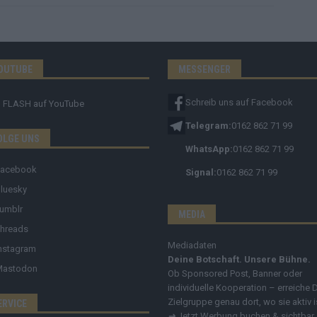
OUTUBE
MESSENGER
Schreib uns auf Facebook
FLASH
auf YouTube
Telegram:
0162 862 71 99
OLGE UNS
WhatsApp:
0162 862 71 99
Facebook
Signal:
0162 862 71 99
luesky
umblr
MEDIA
hreads
Mediadaten
nstagram
Deine Botschaft. Unsere Bühne.
Mastodon
Ob Sponsored Post, Banner oder
individuelle Kooperation – erreiche 
Zielgruppe genau dort, wo sie aktiv i
ERVICE
➔
Jetzt Werbung buchen & sichtbar