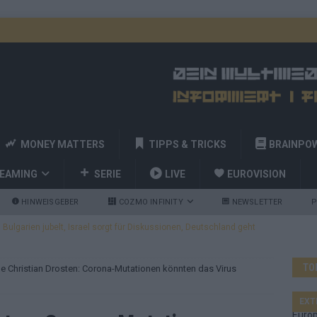
MONEY MATTERS
TIPPS & TRICKS
BRAINPO
REAMING
SERIE
LIVE
EUROVISION
HINWEISGEBER
COZMO INFINITY
NEWSLETTER
P
ulgarien jubelt, Israel sorgt für Diskussionen, Deutschland geht
TO
ge Christian Drosten: Corona-Mutationen könnten das Virus
a und Billy Joel – das ESC-Finale wird eine Party
EUROVISION
 Startreihenfolge steht, Deutschland singt als Zweites!
EXT