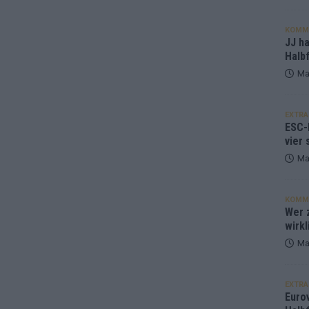
KOMM
JJ h
Halbf
Ma
EXTRA
ESC-
vier 
Ma
KOMM
Wer z
wirkl
Ma
EXTRA
Euro