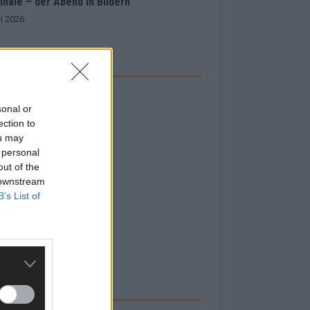
inale – der Abend in Bildern
i 2026
sonal or
ection to
ou may
 personal
out of the
 downstream
B’s List of
RBE BEI UNS!