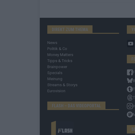
DIREKT ZUM THEMA
Y
News
Politik & Co
Money Matters
F
Tipps & Tricks
Brainpower
Specials
Meinung
B
Streams & Storys
T
Eurovision
T
FLASH – DAS VIDEOPORTAL
I
S