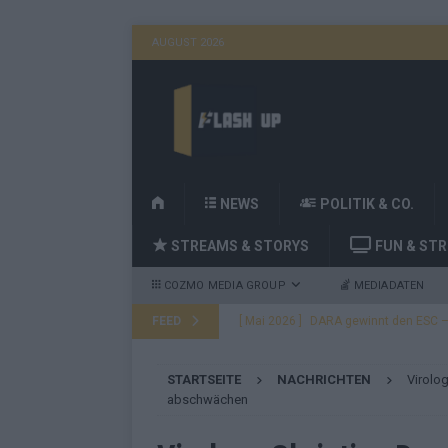
AUGUST 2026
H
NEWS
POLITIK & CO.
O
STREAMS & STORYS
FUN & ST
M
E
COZMO MEDIA GROUP
MEDIADATEN
FEED
[ Mai 2026 ]
DARA gewinnt den ESC – B
fast leer aus
EUROVISION
STARTSEITE
NACHRICHTEN
Virolo
[ Mai 2026 ]
JJ, Lordi, Verka Serduchk
abschwächen
[ Mai 2026 ]
ESC-Finale heute Abend –