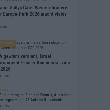
co, Sallys Café, Westernbrauerei
r Europa-Park 2026 macht vieles
ni 2026
MMENTAR
 gewinnt verdient, Israel
nruhigend – unser Kommentar zum
 2026
i 2026
ENTAR
inale morgen: Finnland Favorit, Australien
estiegen – alle 25 Acts im Kurzcheck
i 2026