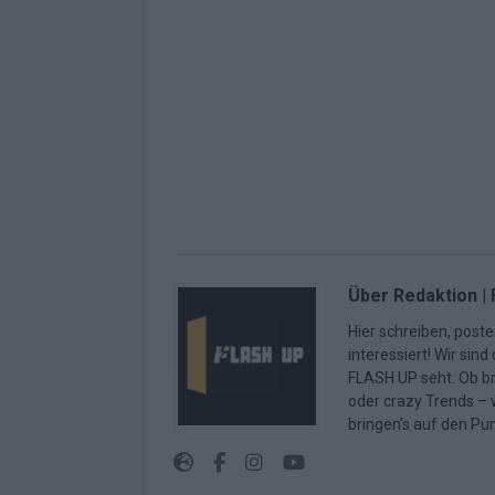
Über Redaktion |
Hier schreiben, poste
interessiert! Wir sin
FLASH UP seht. Ob b
oder crazy Trends – w
bringen’s auf den Pun