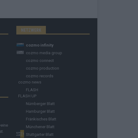
NETZWERK
cozmo infinity
cozmo media group
cozmo connect
cozmo production
cozmo records
cozmo news
FLASH
FLASH UP
Nürnberger Blatt
Hamburger Blatt
Fränkisches Blatt
Deine
Münchener Blatt
st.
Stuttgarter Blatt