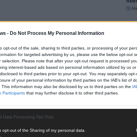
Halbf
Ma
AD
ws -
Do Not Process My Personal Information
iner neuen Studie der Oxford Universität zufolge
to opt-out of the sale, sharing to third parties, or processing of your per
he Mutation des Virus scheint zunächst als Horrorszenario
formation for targeted advertising by us, please use the below opt-out s
Chance für die Menschheit entstehen.
r selection. Please note that after your opt-out request is processed y
eing interest-based ads based on personal information utilized by us or
disclosed to third parties prior to your opt-out. You may separately opt-
losure of your personal information by third parties on the IAB’s list of
RONAVIRUS
DROSTEN
MUTATION
VIROLOGE
. This information may also be disclosed by us to third parties on the
IA
Participants
that may further disclose it to other third parties.
l Data Processing Opt Outs
WE
o opt-out of the Sharing of my personal data.