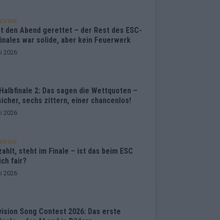
ENTAR
at den Abend gerettet – der Rest des ESC-
inales war solide, aber kein Feuerwerk
i 2026
Halbfinale 2: Das sagen die Wettquoten –
sicher, sechs zittern, einer chancenlos!
i 2026
ENTAR
ahlt, steht im Finale – ist das beim ESC
ich fair?
i 2026
vision Song Contest 2026: Das erste