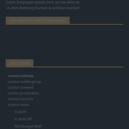
Deine Zielgruppe genau dort, wo sie aktiv ist.
➔
Jetzt Werbung buchen & sichtbar werden!
EIN ANGEBOT DER COZMO NEWS
NETZWERK
cozmo infinity
cozmo media group
cozmo connect
cozmo production
cozmo records
cozmo news
FLASH
FLASH UP
Nürnberger Blatt