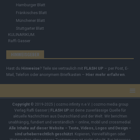
Hamburger Blatt
Fränkisches Blatt
Münchener Blatt
Stuttgarter Blatt
KULINARIKUM.
Raffi Gasser
HINWEISGEBER
Hast du
Hinweise
? Teile sie vertraulich mit
FLASH UP
– per Post, E-
Mail, Telefon oder anonymem Briefkasten –
Hier mehr erfahren
.
Copyright
© 2019-2025 | cozmo infinity n.e.V. | cozmo media group
Verlag Raffi Gasser |
FLASH UP
ist deine zuverlässige Quelle für
aktuelle Nachrichten aus Deutschland und der Welt. Wir berichten
unabhängig, fundiert und verständlich – online, mobil und crossmedial.
Alle Inhalte auf dieser Website – Texte, Videos, Logos und Design –
sind urheberrechtlich geschützt
. Kopieren, Vervielfältigen oder
Weitergeben ohne unsere Zustimmung ist nicht erlaubt. Bei Interesse