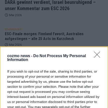
DARA gewinnt verdient, Israel beunruhigend –
unser Kommentar zum ESC 2026
Mai 2026
KOMMENTAR
ESC-Finale morgen: Finnland Favorit, Australien
aufgestiegen – alle 25 Acts im Kurzcheck
Mai 2026
cozmo news -
Do Not Process My Personal
KOMMENTAR
Information
JJ hat den Abend gerettet – der Rest des ESC-Halbfinales
war solide, aber kein Feuerwerk
If you wish to opt-out of the sale, sharing to third parties, or
Mai 2026
processing of your personal or sensitive information for
targeted advertising by us, please use the below opt-out
section to confirm your selection. Please note that after your
EXTRA
opt-out request is processed you may continue seeing
ESC-Halbfinale 2: Das sagen die Wettquoten – vier sicher,
interest-based ads based on personal information utilized by
sechs zittern, einer chancenlos!
us or personal information disclosed to third parties prior to
Mai 2026
your opt-out. You may separately opt-out of the further