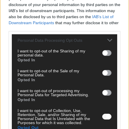
disclosure of your personal information by third parties on the
IAB’s list of downstream participants. This information may
KOMMENTAR
also be disclosed by us to third parties on the
IAB’s List of
Wer zahlt, steht im Finale – ist das beim ESC wirklich fair?
Downstream Participants
that may further disclose it to other
Mai 2026
third parties.
Personal Data Processing Opt Outs
EXTRA
Eurovision Song Contest 2026: Das erste Halbfinale – der
I want to opt-out of the Sharing of my
Abend in Bildern
personal data.
Opted In
Mai 2026
I want to opt-out of the Sale of my
Personal Data.
AD
Opted In
I want to opt-out of processing my
Personal Data for Targeted Advertising.
Opted In
WERBE BEI UNS!
I want to opt-out of Collection, Use,
Retention, Sale, and/or Sharing of my
Personal Data that Is Unrelated with the
Purposes for which it was collected.
Opted Out