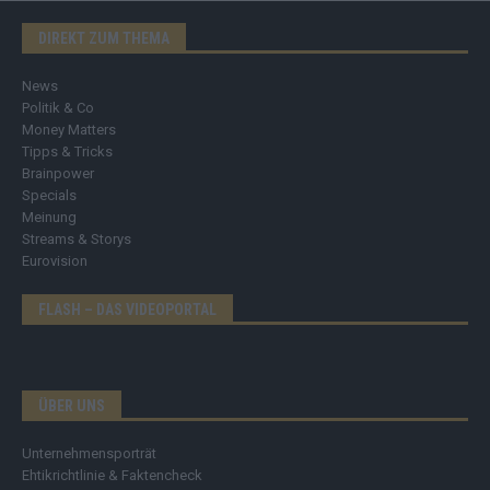
DIREKT ZUM THEMA
News
Politik & Co
Money Matters
Tipps & Tricks
Brainpower
Specials
Meinung
Streams & Storys
Eurovision
FLASH – DAS VIDEOPORTAL
ÜBER UNS
Unternehmensporträt
Ehtikrichtlinie & Faktencheck