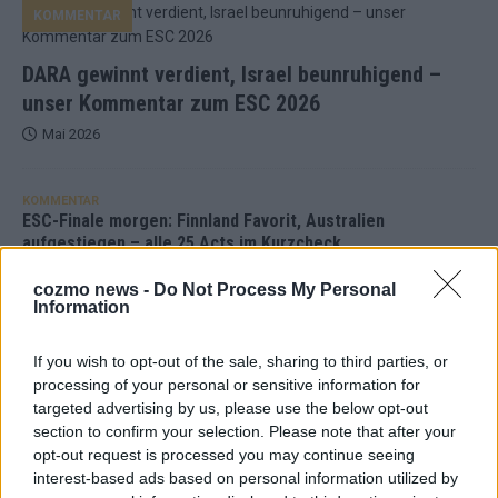
KOMMENTAR
DARA gewinnt verdient, Israel beunruhigend –
unser Kommentar zum ESC 2026
Mai 2026
KOMMENTAR
ESC-Finale morgen: Finnland Favorit, Australien
aufgestiegen – alle 25 Acts im Kurzcheck
Mai 2026
cozmo news -
Do Not Process My Personal
Information
KOMMENTAR
JJ hat den Abend gerettet – der Rest des ESC-Halbfinales
If you wish to opt-out of the sale, sharing to third parties, or
war solide, aber kein Feuerwerk
processing of your personal or sensitive information for
Mai 2026
targeted advertising by us, please use the below opt-out
section to confirm your selection. Please note that after your
opt-out request is processed you may continue seeing
EXTRA
interest-based ads based on personal information utilized by
ESC-Halbfinale 2: Das sagen die Wettquoten – vier sicher,