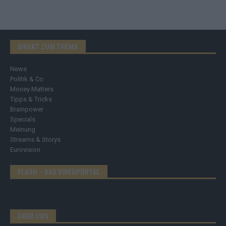
DIREKT ZUM THEMA
News
Politik & Co
Money Matters
Tipps & Tricks
Brainpower
Specials
Meinung
Streams & Storys
Eurovision
FLASH – DAS VIDEOPORTAL
ÜBER UNS