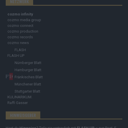
NETZWERK
cozmo infinity
cozmo media group
cozmo connect
cozmo production
cozmo records
cozmo news
FLASH
FLASH UP
Nürnberger Blatt
Hamburger Blatt
Fränkisches Blatt
Münchener Blatt
Stuttgarter Blatt
KULINARIKUM.
Raffi Gasser
HINWEISGEBER
Hast du
Hinweise
? Teile sie vertraulich mit
FLASH UP
– per Post, E-