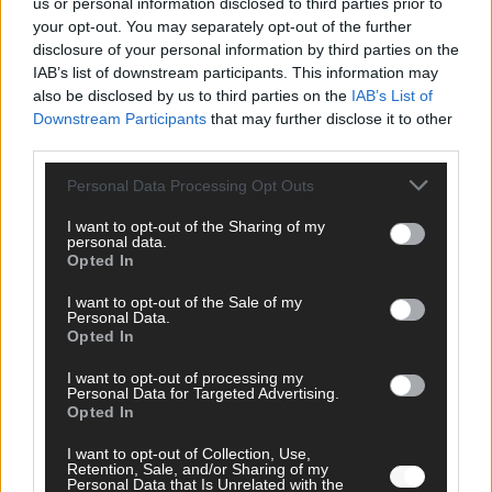
us or personal information disclosed to third parties prior to
sechs zittern, einer chancenlos!
your opt-out. You may separately opt-out of the further
Mai 2026
disclosure of your personal information by third parties on the
IAB’s list of downstream participants. This information may
also be disclosed by us to third parties on the
IAB’s List of
KOMMENTAR
Downstream Participants
that may further disclose it to other
Wer zahlt, steht im Finale – ist das beim ESC wirklich fair?
third parties.
Mai 2026
Personal Data Processing Opt Outs
EXTRA
I want to opt-out of the Sharing of my
personal data.
Eurovision Song Contest 2026: Das erste Halbfinale – der
Opted In
Abend in Bildern
Mai 2026
I want to opt-out of the Sale of my
Personal Data.
Opted In
AD
I want to opt-out of processing my
Personal Data for Targeted Advertising.
Opted In
I want to opt-out of Collection, Use,
WERBE BEI UNS!
Retention, Sale, and/or Sharing of my
Personal Data that Is Unrelated with the