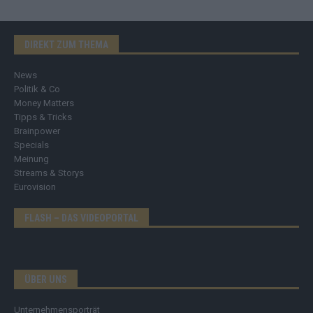
DIREKT ZUM THEMA
News
Politik & Co
Money Matters
Tipps & Tricks
Brainpower
Specials
Meinung
Streams & Storys
Eurovision
FLASH – DAS VIDEOPORTAL
ÜBER UNS
Unternehmensporträt