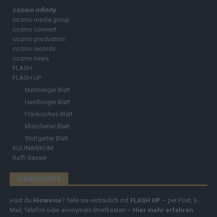
cozmo infinity
cozmo media group
cozmo connect
cozmo production
cozmo records
cozmo news
FLASH
FLASH UP
Nürnberger Blatt
Hamburger Blatt
Fränkisches Blatt
Münchener Blatt
Stuttgarter Blatt
KULINARIKUM.
Raffi Gasser
HINWEISGEBER
Hast du
Hinweise
? Teile sie vertraulich mit
FLASH UP
– per Post, E-
Mail, Telefon oder anonymem Briefkasten –
Hier mehr erfahren
.