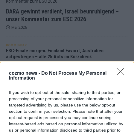
DARA gewinnt verdient, Israel beunruhigend –
unser Kommentar zum ESC 2026
Mai 2026
KOMMENTAR
ESC-Finale morgen: Finnland Favorit, Australien
aufgestiegen – alle 25 Acts im Kurzcheck
Mai 2026
cozmo news -
Do Not Process My Personal
Information
KOMMENTAR
JJ hat den Abend gerettet – der Rest des ESC-Halbfinales
If you wish to opt-out of the sale, sharing to third parties, or
war solide, aber kein Feuerwerk
processing of your personal or sensitive information for
Mai 2026
targeted advertising by us, please use the below opt-out
section to confirm your selection. Please note that after your
opt-out request is processed you may continue seeing
EXTRA
interest-based ads based on personal information utilized by
ESC-Halbfinale 2: Das sagen die Wettquoten – vier sicher,
sechs zittern, einer chancenlos!
us or personal information disclosed to third parties prior to