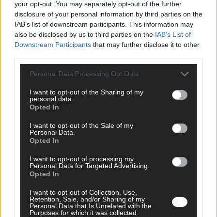
your opt-out. You may separately opt-out of the further
Mai 2026
disclosure of your personal information by third parties on the
IAB’s list of downstream participants. This information may
also be disclosed by us to third parties on the
IAB’s List of
KOMMENTAR
Wer zahlt, steht im Finale – ist das beim ESC wirklich fair?
Downstream Participants
that may further disclose it to other
third parties.
Mai 2026
Personal Data Processing Opt Outs
EXTRA
I want to opt-out of the Sharing of my
Eurovision Song Contest 2026: Das erste Halbfinale – der
personal data.
Abend in Bildern
Opted In
Mai 2026
I want to opt-out of the Sale of my
Personal Data.
Opted In
AD
I want to opt-out of processing my
Personal Data for Targeted Advertising.
Opted In
WERBE BEI UNS!
I want to opt-out of Collection, Use,
Retention, Sale, and/or Sharing of my
Personal Data that Is Unrelated with the
Purposes for which it was collected.