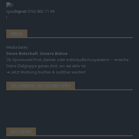
Signal:
0162 862 71 99
MEDIA
Mediadaten
Deine Botschaft. Unsere Bühne.
Ob Sponsored Post, Banner oder individuelle Kooperation – erreiche
Deine Zielgruppe genau dort, wo sie aktiv ist.
➔
Jetzt Werbung buchen & sichtbar werden!
EIN ANGEBOT DER COZMO NEWS
NETZWERK