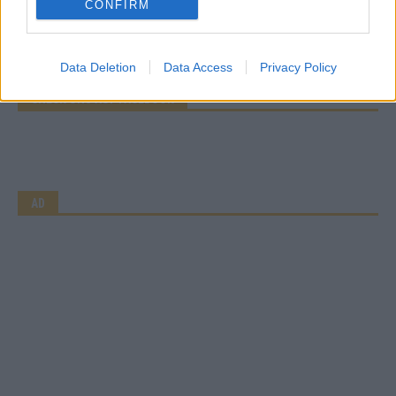
CONFIRM
WERBE BEI UNS!
Data Deletion
Data Access
Privacy Policy
CHECK UNS AUF FACEBOOK
AD