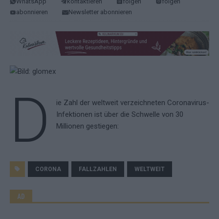
WhatsApp
kontaktieren
folgen
folgen
abonnieren
Newsletter abonnieren
D
ie Zahl der weltweit verzeichneten Coronavirus-
Infektionen ist über die Schwelle von 30
Millionen gestiegen:
CORONA
FALLZAHLEN
WELTWEIT
AD