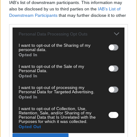
IAB’s list of downstream participants. This information may
EXTRA
also be disclosed by us to third parties on the
IAB’s List of
ESC-Halbfinale 2: Das sagen die Wettquoten – vier sicher,
Downstream Participants
that may further disclose it to other
sechs zittern, einer chancenlos!
third parties.
Mai 2026
Personal Data Processing Opt Outs
I want to opt-out of the Sharing of my
KOMMENTAR
personal data.
Wer zahlt, steht im Finale – ist das beim ESC wirklich fair?
Opted In
Mai 2026
I want to opt-out of the Sale of my
Personal Data.
Opted In
EXTRA
Eurovision Song Contest 2026: Das erste Halbfinale – der
I want to opt-out of processing my
Abend in Bildern
Personal Data for Targeted Advertising.
Mai 2026
Opted In
I want to opt-out of Collection, Use,
Retention, Sale, and/or Sharing of my
AD
Personal Data that Is Unrelated with the
Purposes for which it was collected.
Opted Out