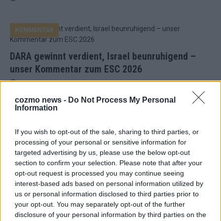
KOMMENTAR
DARA gewinnt verdient, Israel beunruhigend –
unser Kommentar zum ESC 2026
Mai 2026
cozmo news -
Do Not Process My Personal
Information
KOMMENTAR
ESC-Finale morgen: Finnland Favorit, Australien
aufgestiegen – alle 25 Acts im Kurzcheck
If you wish to opt-out of the sale, sharing to third parties, or
processing of your personal or sensitive information for
Mai 2026
targeted advertising by us, please use the below opt-out
section to confirm your selection. Please note that after your
opt-out request is processed you may continue seeing
KOMMENTAR
JJ hat den Abend gerettet – der Rest des ESC-Halbfinales
interest-based ads based on personal information utilized by
war solide, aber kein Feuerwerk
us or personal information disclosed to third parties prior to
your opt-out. You may separately opt-out of the further
Mai 2026
disclosure of your personal information by third parties on the