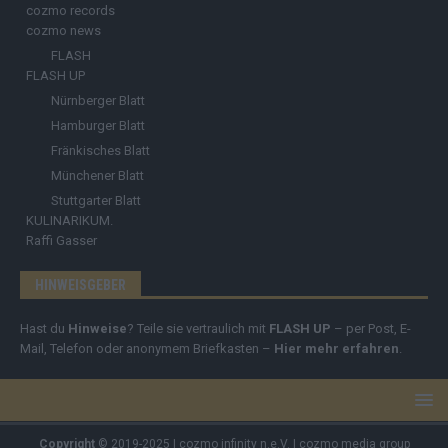
cozmo records
cozmo news
FLASH
FLASH UP
Nürnberger Blatt
Hamburger Blatt
Fränkisches Blatt
Münchener Blatt
Stuttgarter Blatt
KULINARIKUM.
Raffi Gasser
HINWEISGEBER
Hast du
Hinweise
? Teile sie vertraulich mit
FLASH UP
– per Post, E-
Mail, Telefon oder anonymem Briefkasten –
Hier mehr erfahren
.
Copyright
© 2019-2025 | cozmo infinity n.e.V. | cozmo media group