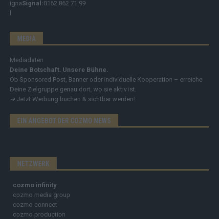
Signal:
0162 862 71 99
MEDIA
Mediadaten
Deine Botschaft. Unsere Bühne.
Ob Sponsored Post, Banner oder individuelle Kooperation – erreiche
Deine Zielgruppe genau dort, wo sie aktiv ist.
➔
Jetzt Werbung buchen & sichtbar werden!
EIN ANGEBOT DER COZMO NEWS
NETZWERK
cozmo infinity
cozmo media group
cozmo connect
cozmo production