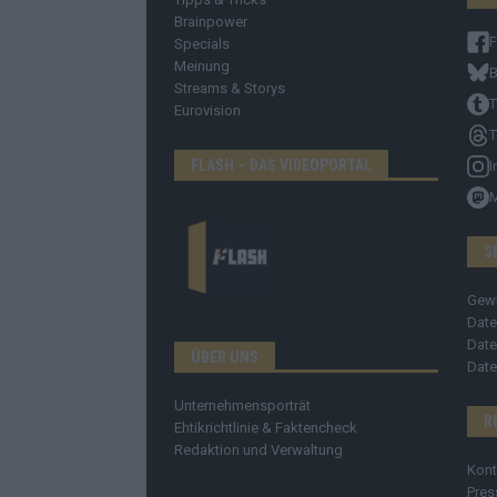
Brainpower
Specials
Meinung
B
Streams & Storys
T
Eurovision
T
FLASH – DAS VIDEOPORTAL
I
S
Gew
Date
Date
ÜBER UNS
Date
Unternehmensporträt
R
Ehtikrichtlinie & Faktencheck
Redaktion und Verwaltung
Kont
Pres