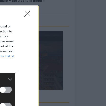
inale – der Abend in Bildern
i 2026
sonal or
ection to
ou may
 personal
out of the
 downstream
B’s List of
RBE BEI UNS!