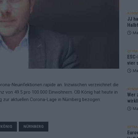
KOMM
JJ h
Halbf
Ma
EXTRA
ESC-
vier 
Ma
orona-Neuinfektionen rapide an. Inzwischen verzeichnet die
KOMM
nz von 49.5 pro 100.000 Einwohnern. OB König hat heute in
Wer z
g zur aktuellen Corona-Lage in Nürnberg bezogen:
wirkl
Ma
 KÖNIG
NÜRNBERG
EXTRA
Euro