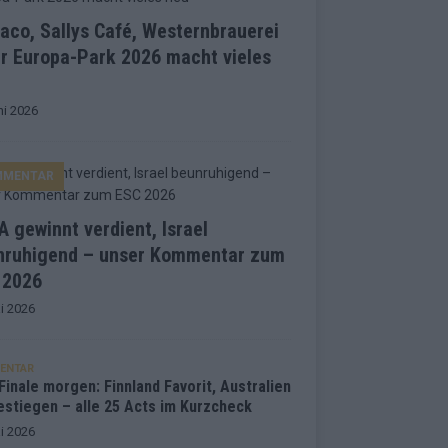
co, Sallys Café, Westernbrauerei
r Europa-Park 2026 macht vieles
ni 2026
MMENTAR
 gewinnt verdient, Israel
nruhigend – unser Kommentar zum
 2026
i 2026
ENTAR
inale morgen: Finnland Favorit, Australien
estiegen – alle 25 Acts im Kurzcheck
i 2026