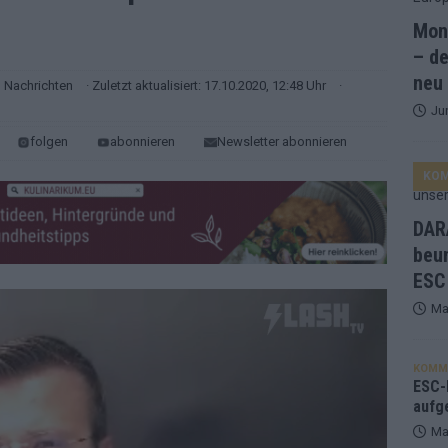
Mona
and Favorit, Australien aufgestiegen – alle 25 Acts im Kurzcheck
– de
neu
Nachrichten
· Zuletzt aktualisiert: 17.10.2020, 12:48 Uhr
·
Ju
ne Zahl zur Ikone wurde: 70 Jahre ESC-Wertungsgeschichte!
folgen
abonnieren
Newsletter abonnieren
KO
ett – 26 Länder wollen den Sieg in Wien
EUROVISION
t – der Rest des ESC-Halbfinales war solide, aber kein Feuerwerk
DARA
beu
ESC
gen die Wettquoten – vier sicher, sechs zittern, einer chancenlos!
Ma
esternbrauerei – der Europa-Park 2026 macht vieles neu
EXTRA
KOMM
 Israel beunruhigend – unser Kommentar zum ESC 2026
ESC-F
aufg
Ma