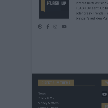
interessiert! Wir sin
FLASH UP seht. Ob b
oder crazy Trends – w
bringen’s auf den Pun
DIREKT ZUM THEMA
Y
News
Politik & Co
Money Matters
F
Tipps & Tricks