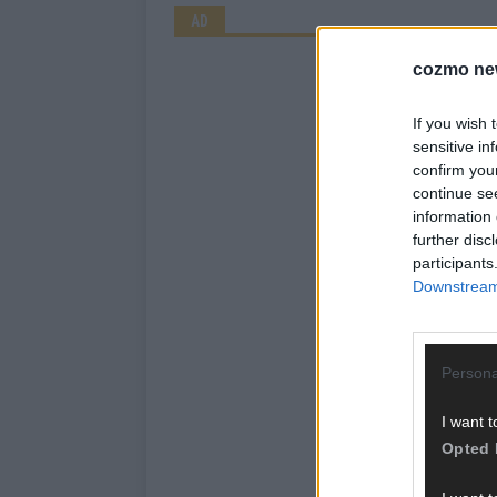
AD
cozmo ne
If you wish 
sensitive in
confirm you
continue se
information 
further disc
participants
Downstream 
Persona
I want t
Opted 