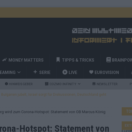
MONEY MATTERS
TIPPS & TRICKS
BRAINPO
REAMING
SERIE
LIVE
EUROVISION
HINWEISGEBER
COZMO INFINITY
NEWSLETTER
P
ulgarien jubelt, Israel sorgt für Diskussionen, Deutschland geht
TO
rg wird zum Corona-Hotspot: Statement von OB Marcus König
a und Billy Joel – das ESC-Finale wird eine Party
EUROVISION
 Startreihenfolge steht, Deutschland singt als Zweites!
rona-Hotspot: Statement von
EXT