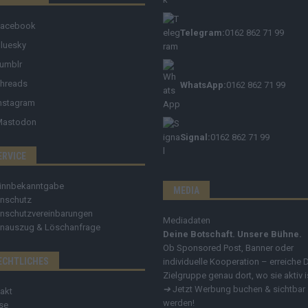
Facebook
Telegram:
0162 862 71 99
luesky
umblr
hreads
WhatsApp:
0162 862 71 99
nstagram
Mastodon
Signal:
0162 862 71 99
ERVICE
innbekanntgabe
MEDIA
nschutz
nschutzvereinbarungen
Mediadaten
nauszug & Löschanfrage
Deine Botschaft. Unsere Bühne.
Ob Sponsored Post, Banner oder
ECHTLICHES
individuelle Kooperation – erreiche 
Zielgruppe genau dort, wo sie aktiv i
➔
Jetzt Werbung buchen & sichtbar
akt
werden!
se