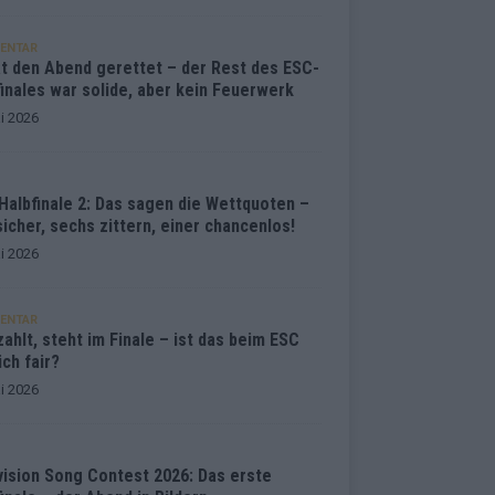
ENTAR
at den Abend gerettet – der Rest des ESC-
inales war solide, aber kein Feuerwerk
i 2026
Halbfinale 2: Das sagen die Wettquoten –
sicher, sechs zittern, einer chancenlos!
i 2026
ENTAR
ahlt, steht im Finale – ist das beim ESC
ich fair?
i 2026
vision Song Contest 2026: Das erste