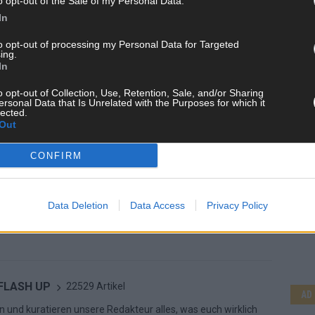
o opt-out of the Sale of my Personal Data.
In
to opt-out of processing my Personal Data for Targeted
ing.
In
o opt-out of Collection, Use, Retention, Sale, and/or Sharing
ersonal Data that Is Unrelated with the Purposes for which it
lected.
Out
CONFIRM
Data Deletion
Data Access
Privacy Policy
CH
 FLASH UP
22529 Artikel
AD
n und kuratieren unsere Redakteur alles, was euch wirklich