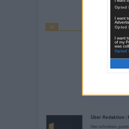
I want t
Opted 
I want 
Advertis
AD
Opted 
I want t
of my P
was col
Opted 
Über Redaktion |
Hier schreiben, poste