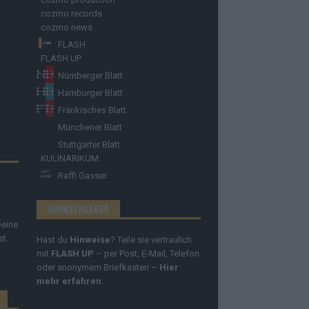
cozmo records
cozmo news
FLASH
FLASH UP
Nürnberger Blatt
Hamburger Blatt
Fränkisches Blatt
Münchener Blatt
Stuttgarter Blatt
KULINARIKUM.
Raffi Gasser
HINWEISGEBER
Deine
st.
Hast du
Hinweise
? Teile sie vertraulich
mit
FLASH UP
– per Post, E-Mail, Telefon
oder anonymem Briefkasten –
Hier
mehr erfahren
.