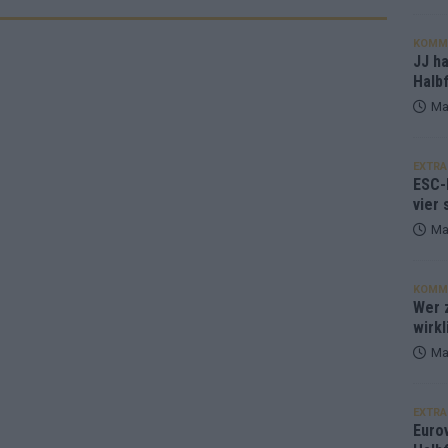
KOMM
JJ h
Halbf
Ma
EXTRA
ESC-
vier 
Ma
KOMM
Wer z
wirkl
Ma
EXTRA
Euro