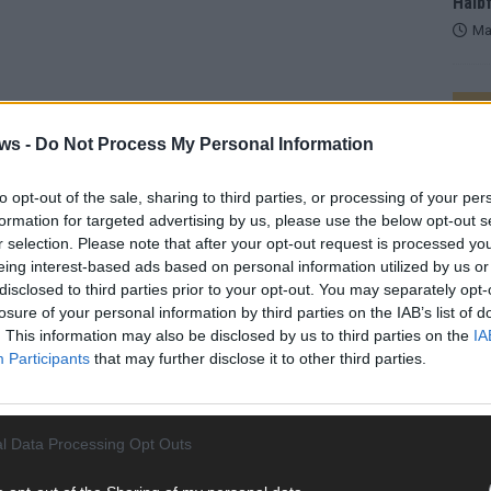
Halbf
Ma
AD
ws -
Do Not Process My Personal Information
to opt-out of the sale, sharing to third parties, or processing of your per
formation for targeted advertising by us, please use the below opt-out s
r selection. Please note that after your opt-out request is processed y
eing interest-based ads based on personal information utilized by us or
disclosed to third parties prior to your opt-out. You may separately opt-
losure of your personal information by third parties on the IAB’s list of
. This information may also be disclosed by us to third parties on the
IA
Participants
that may further disclose it to other third parties.
 FLASH UP
22529 Artikel
l Data Processing Opt Outs
n und kuratieren unsere Redakteur alles, was euch wirklich
WE
d das Team hinter den News, Storys und Videos, die ihr auf