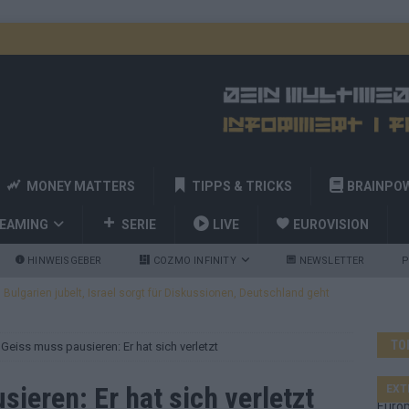
MONEY MATTERS
TIPPS & TRICKS
BRAINPO
REAMING
SERIE
LIVE
EUROVISION
HINWEISGEBER
COZMO INFINITY
NEWSLETTER
P
ulgarien jubelt, Israel sorgt für Diskussionen, Deutschland geht
TO
Geiss muss pausieren: Er hat sich verletzt
a und Billy Joel – das ESC-Finale wird eine Party
EUROVISION
 Startreihenfolge steht, Deutschland singt als Zweites!
ieren: Er hat sich verletzt
EXT