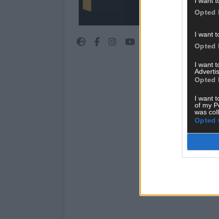
I want t
FLASH UP seht. Ob b
Opted 
oder crazy Trends – w
bringen’s auf den Pun
I want t
Opted 
I want 
Advertis
Opted 
I want t
of my P
was col
Opted 