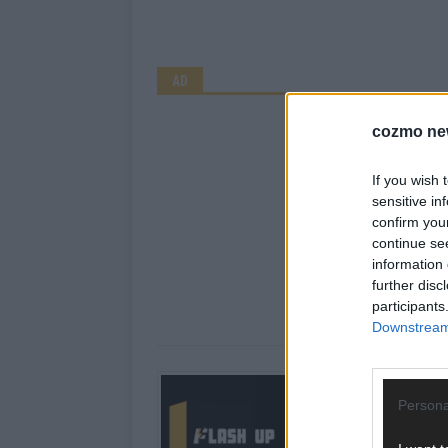
AD
cozmo ne
If you wish 
sensitive in
confirm you
continue se
information 
further disc
participants
Downstream 
Über Redaktion |
Persona
Hier schreiben, poste
interessiert! Wir sin