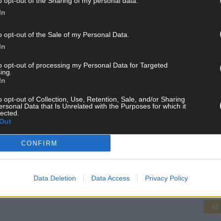
o opt-out of the Sharing of my personal data.
randheiße Nachrichten, coole Tipps, spannende Hintergründe
In
ir checken alles für euch, filtern das Wichtigste raus und
kt.
o opt-out of the Sale of my Personal Data.
In
to opt-out of processing my Personal Data for Targeted
ing.
In
o opt-out of Collection, Use, Retention, Sale, and/or Sharing
ersonal Data that Is Unrelated with the Purposes for which it
lected.
Out
CONFIRM
CH
Data Deletion
Data Access
Privacy Policy
AD