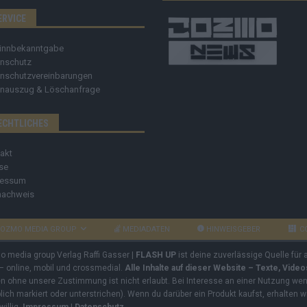
ERVICE
innbekanntgabe
nschutz
nschutzvereinbarungen
nauszug & Löschanfrage
ECHTLICHES
akt
se
ressum
nachweis
OZMO MEDIA GROUP
MEDIADATEN
HINWEISGEBER
C
mo media group Verlag Raffi Gasser |
FLASH UP
ist deine zuverlässige Quelle für
 – online, mobil und crossmedial.
Alle Inhalte auf dieser Website – Texte, Vide
ben ohne unsere Zustimmung ist nicht erlaubt. Bei Interesse an einer Nutzung wend
rblich markiert oder unterstrichen). Wenn du darüber ein Produkt kaufst, erhalten w
willig.
Impressum
|
Datenschutz