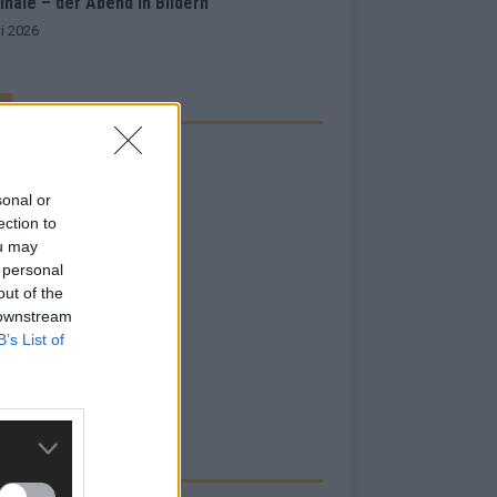
inale – der Abend in Bildern
i 2026
sonal or
ection to
ou may
 personal
out of the
 downstream
B’s List of
RBE BEI UNS!