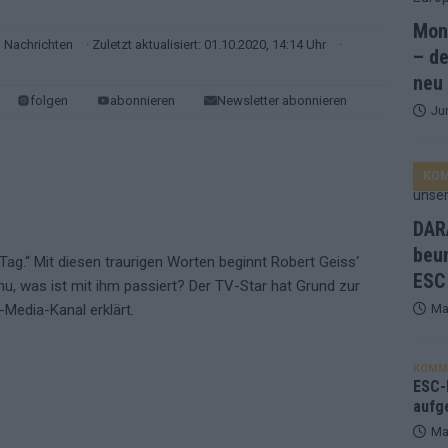
Mona
and Favorit, Australien aufgestiegen – alle 25 Acts im Kurzcheck
Nachrichten
· Zuletzt aktualisiert: 01.10.2020, 14:14 Uhr
·
– de
neu
folgen
abonnieren
Newsletter abonnieren
Ju
ne Zahl zur Ikone wurde: 70 Jahre ESC-Wertungsgeschichte!
KO
ett – 26 Länder wollen den Sieg in Wien
EUROVISION
t – der Rest des ESC-Halbfinales war solide, aber kein Feuerwerk
DARA
beu
Tag.“ Mit diesen traurigen Worten beginnt Robert Geiss‘
ESC
gen die Wettquoten – vier sicher, sechs zittern, einer chancenlos!
u, was ist mit ihm passiert? Der TV-Star hat Grund zur
Ma
-Media-Kanal erklärt.
esternbrauerei – der Europa-Park 2026 macht vieles neu
EXTRA
KOMM
 Israel beunruhigend – unser Kommentar zum ESC 2026
ESC-F
aufg
Ma