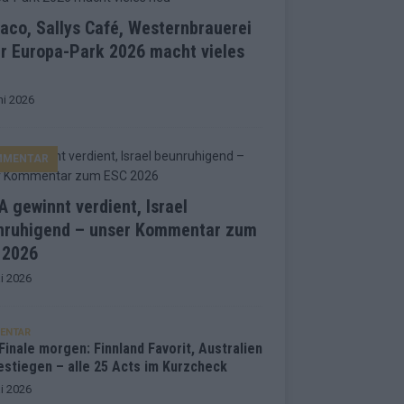
co, Sallys Café, Westernbrauerei
r Europa-Park 2026 macht vieles
ni 2026
MMENTAR
 gewinnt verdient, Israel
nruhigend – unser Kommentar zum
 2026
i 2026
ENTAR
inale morgen: Finnland Favorit, Australien
estiegen – alle 25 Acts im Kurzcheck
i 2026