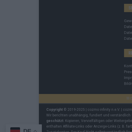
S
Gew
Date
Date
Date
R
Kont
Pres
Imp
Bild
C
Copyright
© 2019-2025 | cozmo infinity n.e.V. | coz
Wir berichten unabhängig, fundiert und verständlich
geschützt
. Kopieren, Vervielfältigen oder Weiterge
enthalten Affiliate-Links oder Anzeige-Links (z. B. fa
DE
Zusatzkosten. Der Kauf bleibt selbstverständlich frei