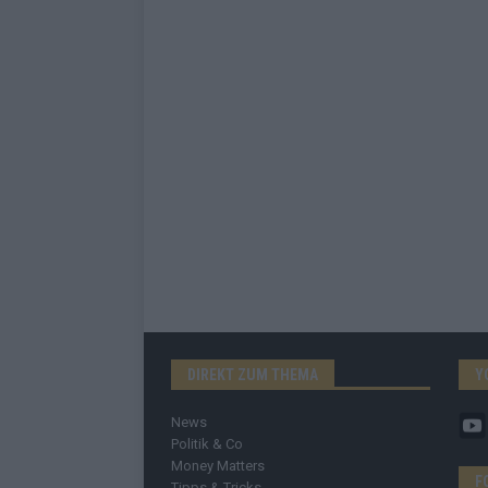
DIREKT ZUM THEMA
Y
News
Politik & Co
Money Matters
F
Tipps & Tricks