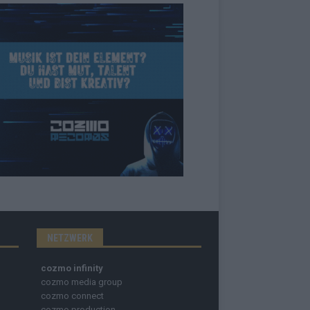
NETZWERK
cozmo infinity
cozmo media group
cozmo connect
cozmo production