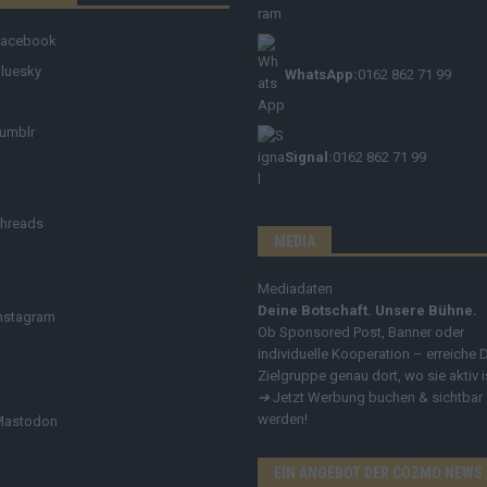
Facebook
luesky
WhatsApp:
0162 862 71 99
umblr
Signal:
0162 862 71 99
hreads
MEDIA
Mediadaten
Deine Botschaft. Unsere Bühne.
nstagram
Ob Sponsored Post, Banner oder
individuelle Kooperation – erreiche 
Zielgruppe genau dort, wo sie aktiv i
➔
Jetzt Werbung buchen & sichtbar
werden!
Mastodon
EIN ANGEBOT DER COZMO NEWS