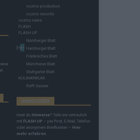
cozmo production
cozmo records
cozmo news
FLASH
FLASH UP
Nürnberger Blatt
Hamburger Blatt
Fränkisches Blatt
Deine
Münchener Blatt
st.
Stuttgarter Blatt
KULINARIKUM.
Raffi Gasser
HINWEISGEBER
Hast du
Hinweise
? Teile sie vertraulich
mit
FLASH UP
– per Post, E-Mail, Telefon
oder anonymem Briefkasten –
Hier
mehr erfahren
.