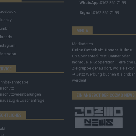
WhatsApp:
0162 862 71 99
Facebook
Signal:
0162 862 71 99
luesky
umblr
MEDIA
hreads
Mediadaten
nstagram
Deine Botschaft. Unsere Bühne.
Mastodon
Ob Sponsored Post, Banner oder
individuelle Kooperation – erreiche 
Zielgruppe genau dort, wo sie aktiv i
ERVICE
➔
Jetzt Werbung buchen & sichtbar
werden!
innbekanntgabe
nschutz
nschutzvereinbarungen
EIN ANGEBOT DER COZMO NEWS
nauszug & Löschanfrage
ECHTLICHES
akt
se