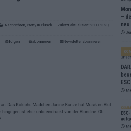
Mona
and Favorit, Australien aufgestiegen – alle 25 Acts im Kurzcheck
– de
neu
Nachrichten
,
Pretty in Plüsch
· Zuletzt aktualisiert: 28.11.2020,
Ju
ne Zahl zur Ikone wurde: 70 Jahre ESC-Wertungsgeschichte!
folgen
abonnieren
Newsletter abonnieren
KO
ett – 26 Länder wollen den Sieg in Wien
EUROVISION
t – der Rest des ESC-Halbfinales war solide, aber kein Feuerwerk
DARA
beu
ESC
gen die Wettquoten – vier sicher, sechs zittern, einer chancenlos!
Ma
esternbrauerei – der Europa-Park 2026 macht vieles neu
EXTRA
t an. Das Kölsche Mädchen Janine Kunze hat Musik im Blut
KOMM
r hingegen ist eher unbeeindruckt von der Blondine. Ob
 Israel beunruhigend – unser Kommentar zum ESC 2026
ESC-F
?
aufg
Ma