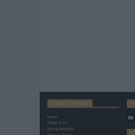
DIREKT ZUM THEMA
Y
News
Politik & Co
Money Matters
F
Tipps & Tricks