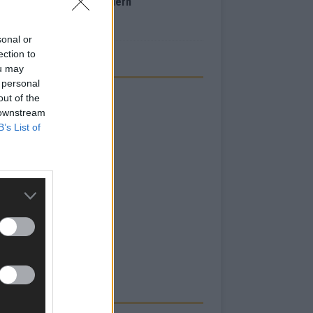
inale – der Abend in Bildern
i 2026
sonal or
ection to
ou may
 personal
out of the
 downstream
B’s List of
RBE BEI UNS!