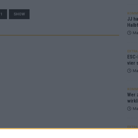
KOMM
.1
SHOW
JJ h
Halbf
Ma
EXTRA
ESC-
vier 
Ma
KOMM
Wer z
wirkl
Ma
EXTRA
Euro