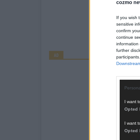
cozmo ne
If you wish 
sensitive in
confirm you
continue se
information 
further disc
AD
participants
Downstream 
Persona
I want t
Opted 
I want t
Opted 