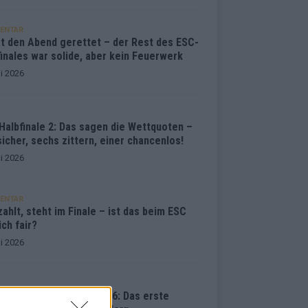
ENTAR
at den Abend gerettet – der Rest des ESC-
inales war solide, aber kein Feuerwerk
i 2026
Halbfinale 2: Das sagen die Wettquoten –
sicher, sechs zittern, einer chancenlos!
i 2026
ENTAR
ahlt, steht im Finale – ist das beim ESC
ich fair?
i 2026
vision Song Contest 2026: Das erste