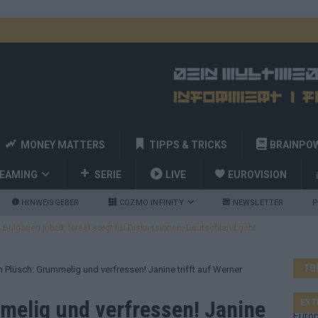
MONEY MATTERS
TIPPS & TRICKS
BRAINPO
REAMING
SERIE
LIVE
EUROVISION
HINWEISGEBER
COZMO INFINITY
NEWSLETTER
P
ulgarien jubelt, Israel sorgt für Diskussionen, Deutschland geht
TO
in Plüsch: Grummelig und verfressen! Janine trifft auf Werner
a und Billy Joel – das ESC-Finale wird eine Party
EUROVISION
 Startreihenfolge steht, Deutschland singt als Zweites!
mmelig und verfressen! Janine
EXT