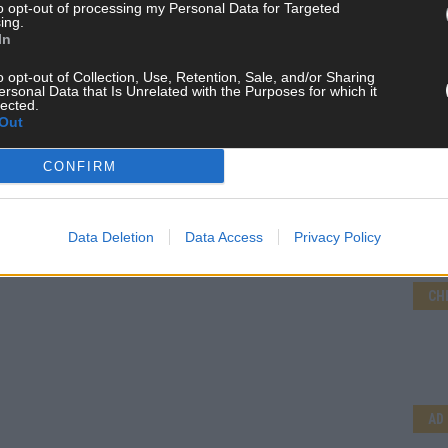
to opt-out of processing my Personal Data for Targeted
ing.
In
 FLASH UP
22529 Artikel
n und kuratieren unsere Redakteur alles, was euch wirklich
o opt-out of Collection, Use, Retention, Sale, and/or Sharing
ersonal Data that Is Unrelated with the Purposes for which it
d das Team hinter den News, Storys und Videos, die ihr auf
lected.
randheiße Nachrichten, coole Tipps, spannende Hintergründe
Out
ir checken alles für euch, filtern das Wichtigste raus und
kt.
CONFIRM
Data Deletion
Data Access
Privacy Policy
CH
AD