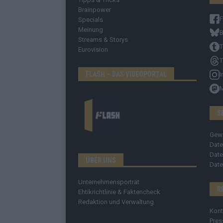
Brainpower
Specials
Meinung
B
Streams & Storys
T
Eurovision
T
FLASH – DAS VIDEOPORTAL
I
S
Gew
Date
Date
ÜBER UNS
Date
Unternehmensporträt
R
Ehtikrichtlinie & Faktencheck
Redaktion und Verwaltung
Kont
Pres