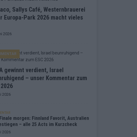
co, Sallys Café, Westernbrauerei
r Europa-Park 2026 macht vieles
ni 2026
MMENTAR
 gewinnt verdient, Israel
nruhigend – unser Kommentar zum
 2026
i 2026
ENTAR
inale morgen: Finnland Favorit, Australien
estiegen – alle 25 Acts im Kurzcheck
i 2026