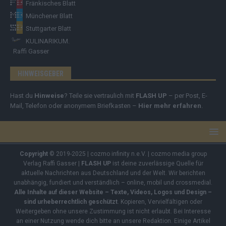
Fränkisches Blatt
Münchener Blatt
Stuttgarter Blatt
KULINARIKUM.
Raffi Gasser
HINWEISGEBER
Hast du
Hinweise
? Teile sie vertraulich mit
FLASH UP
– per Post, E-
Mail, Telefon oder anonymem Briefkasten –
Hier mehr erfahren
.
Copyright
© 2019-2025 | cozmo infinity n.e.V. | cozmo media group
Verlag Raffi Gasser |
FLASH UP
ist deine zuverlässige Quelle für
aktuelle Nachrichten aus Deutschland und der Welt. Wir berichten
unabhängig, fundiert und verständlich – online, mobil und crossmedial.
Alle Inhalte auf dieser Website – Texte, Videos, Logos und Design –
sind urheberrechtlich geschützt
. Kopieren, Vervielfältigen oder
Weitergeben ohne unsere Zustimmung ist nicht erlaubt. Bei Interesse
an einer Nutzung wende dich bitte an unsere Redaktion. Einige Artikel