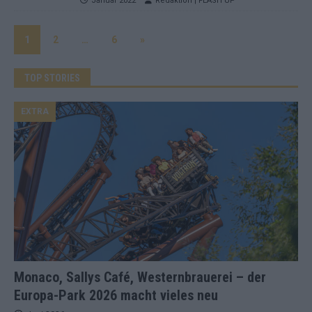
Januar 2022
Redaktion | FLASH UP
1
2
…
6
»
TOP STORIES
EXTRA
Monaco, Sallys Café, Westernbrauerei – der
Europa-Park 2026 macht vieles neu