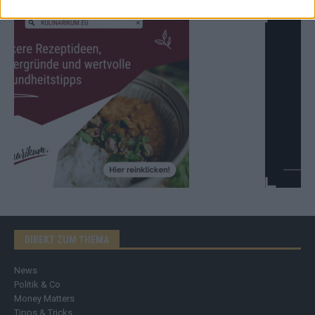
DIREKT ZUM THEMA
News
Politik & Co
Money Matters
Tipps & Tricks