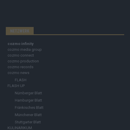
NETZWERK
cozmo infinity
cozmo media group
cozmo connect
cozmo production
cozmo records
cozmo news
FLASH
FLASH UP
Nürnberger Blatt
Hamburger Blatt
Fränkisches Blatt
Münchener Blatt
Stuttgarter Blatt
KULINARIKUM.