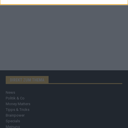
DIREKT ZUM THEMA
News
Politik & Co
Money Matters
Tipps & Tricks
Brainpower
Specials
Meinung