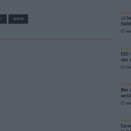
KOMM
JJ h
.1
SHOW
Halbf
Ma
EXTRA
ESC-
vier 
Ma
KOMM
Wer z
wirkl
Ma
EXTRA
Euro