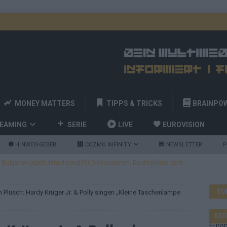
MONEY MATTERS
TIPPS & TRICKS
BRAINPO
REAMING
SERIE
LIVE
EUROVISION
HINWEISGEBER
COZMO INFINITY
NEWSLETTER
P
ulgarien jubelt, Israel sorgt für Diskussionen, Deutschland geht
TO
in Plüsch: Hardy Krüger Jr. & Polly singen „Kleine Taschenlampe
a und Billy Joel – das ESC-Finale wird eine Party
EUROVISION
 Startreihenfolge steht, Deutschland singt als Zweites!
EXT