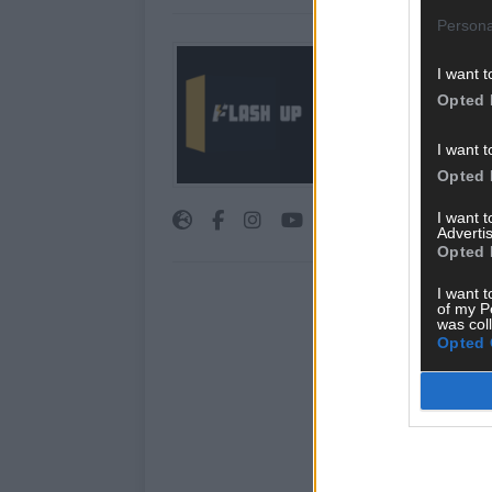
Persona
Über Redaktion |
I want t
Hier schreiben, poste
Opted 
interessiert! Wir sin
FLASH UP seht. Ob b
I want t
oder crazy Trends – w
Opted 
bringen’s auf den Pun
I want 
Advertis
Opted 
I want t
of my P
was col
Opted 