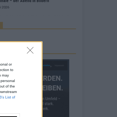
inale – der Abend in Bildern
i 2026
RBE BEI UNS!
sonal or
ection to
ou may
 personal
out of the
 downstream
B’s List of