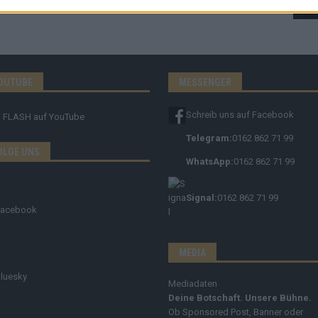
OUTUBE
MESSENGER
Schreib uns auf Facebook
FLASH
auf YouTube
Telegram:
0162 862 71 99
OLGE UNS
WhatsApp:
0162 862 71 99
Signal:
0162 862 71 99
Facebook
MEDIA
luesky
Mediadaten
Deine Botschaft. Unsere Bühne.
Ob Sponsored Post, Banner oder