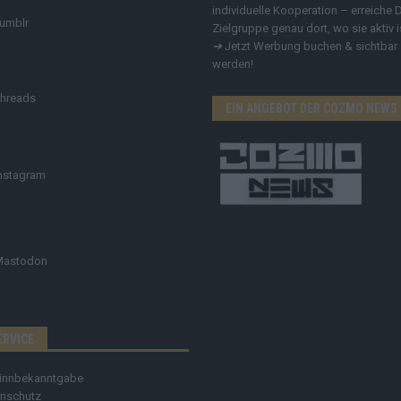
individuelle Kooperation – erreiche 
umblr
Zielgruppe genau dort, wo sie aktiv i
➔
Jetzt Werbung buchen & sichtbar
werden!
hreads
EIN ANGEBOT DER COZMO NEWS
nstagram
Mastodon
ERVICE
innbekanntgabe
nschutz