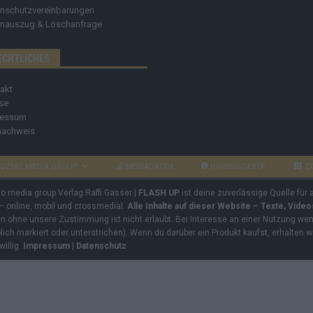
nschutzvereinbarungen
nauszug & Löschanfrage
ECHTLICHES
akt
se
ressum
nachweis
OZMO MEDIA GROUP
MEDIADATEN
HINWEISGEBER
C
mo media group Verlag Raffi Gasser |
FLASH UP
ist deine zuverlässige Quelle für
 – online, mobil und crossmedial.
Alle Inhalte auf dieser Website – Texte, Vide
ben ohne unsere Zustimmung ist nicht erlaubt. Bei Interesse an einer Nutzung wend
rblich markiert oder unterstrichen). Wenn du darüber ein Produkt kaufst, erhalten w
willig.
Impressum
|
Datenschutz