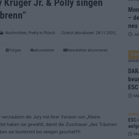
y Krüger Jr. & Polly singen
Mona
 brenn“
and Favorit, Australien aufgestiegen – alle 25 Acts im Kurzcheck
– de
neu
Nachrichten
,
Pretty in Plüsch
· Zuletzt aktualisiert: 28.11.2020,
Ju
ne Zahl zur Ikone wurde: 70 Jahre ESC-Wertungsgeschichte!
folgen
abonnieren
Newsletter abonnieren
KO
ett – 26 Länder wollen den Sieg in Wien
EUROVISION
t – der Rest des ESC-Halbfinales war solide, aber kein Feuerwerk
DARA
beu
ESC
gen die Wettquoten – vier sicher, sechs zittern, einer chancenlos!
Ma
esternbrauerei – der Europa-Park 2026 macht vieles neu
EXTRA
KOMM
y verzaubern die Jury mit ihrer Version von „Kleine
 Israel beunruhigend – unser Kommentar zum ESC 2026
ESC-F
itel haben sie gewählt, damit die Zuschauer „das Träumen
aufg
aben sie bestimmt bei einigen geschafft!
Ma