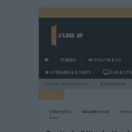
AUGUST 2026
H
NEWS
POLITIK & CO.
O
STREAMS & STORYS
FUN & ST
M
E
COZMO MEDIA GROUP
MEDIADATEN
FEED
[ Mai 2026 ]
DARA gewinnt den ESC – B
fast leer aus
EUROVISION
STARTSEITE
NACHRICHTEN
Pretty 
[ Mai 2026 ]
JJ, Lordi, Verka Serduchk
brenn“
[ Mai 2026 ]
ESC-Finale heute Abend –