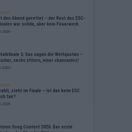
ENTAR
at den Abend gerettet – der Rest des ESC-
inales war solide, aber kein Feuerwerk
i 2026
Halbfinale 2: Das sagen die Wettquoten –
sicher, sechs zittern, einer chancenlos!
i 2026
ENTAR
ahlt, steht im Finale – ist das beim ESC
ich fair?
i 2026
vision Song Contest 2026: Das erste