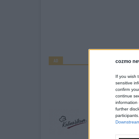
AD
cozmo ne
If you wish 
sensitive in
confirm you
continue se
information 
further disc
participants
Downstream 