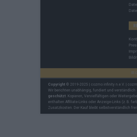
Date
Date
R
Kont
Pres
Imp
Bild
C
Copyright
© 2019-2025 | cozmo infinity n.e.V. | coz
Wir berichten unabhängig, fundiert und verständlich
geschützt
. Kopieren, Vervielfältigen oder Weiterge
enthalten Affiliate-Links oder Anzeige-Links (z. B. fa
Zusatzkosten. Der Kauf bleibt selbstverständlich frei