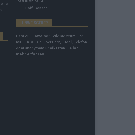
KULINARIKUM.
Deine
Raffi Gasser
st.
HINWEISGEBER
Hast du
Hinweise
? Teile sie vertraulich
mit
FLASH UP
– per Post, E-Mail, Telefon
oder anonymem Briefkasten –
Hier
mehr erfahren
.