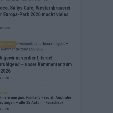
co, Sallys Café, Westernbrauerei
r Europa-Park 2026 macht vieles
ni 2026
MMENTAR
 gewinnt verdient, Israel
nruhigend – unser Kommentar zum
 2026
i 2026
ENTAR
inale morgen: Finnland Favorit, Australien
estiegen – alle 25 Acts im Kurzcheck
i 2026