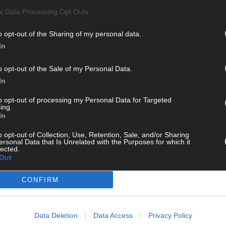
l Data Processing Opt Outs
 FLASH UP
22529 Artikel
o opt-out of the Sharing of my personal data.
CH
n und kuratieren unsere Redakteur alles, was euch wirklich
In
d das Team hinter den News, Storys und Videos, die ihr auf
randheiße Nachrichten, coole Tipps, spannende Hintergründe
o opt-out of the Sale of my Personal Data.
ir checken alles für euch, filtern das Wichtigste raus und
In
kt.
AD
to opt-out of processing my Personal Data for Targeted
ing.
In
o opt-out of Collection, Use, Retention, Sale, and/or Sharing
ersonal Data that Is Unrelated with the Purposes for which it
lected.
Out
CONFIRM
Data Deletion
Data Access
Privacy Policy