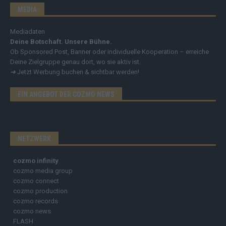
MEDIA
Mediadaten
Deine Botschaft. Unsere Bühne.
Ob Sponsored Post, Banner oder individuelle Kooperation – erreiche
Deine Zielgruppe genau dort, wo sie aktiv ist.
➔
Jetzt Werbung buchen & sichtbar werden!
EIN ANGEBOT DER COZMO NEWS
NETZWERK
cozmo infinity
cozmo media group
cozmo connect
cozmo production
cozmo records
cozmo news
FLASH