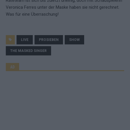
Rateteam ist sich bis zuletzt uneinig, doch mit Schauspielerin
Veronica Ferres unter der Maske haben sie nicht gerechnet.
Was für eine Überraschung!
LIVE
PROSIEBEN
SHOW
THE MASKED SINGER
AD