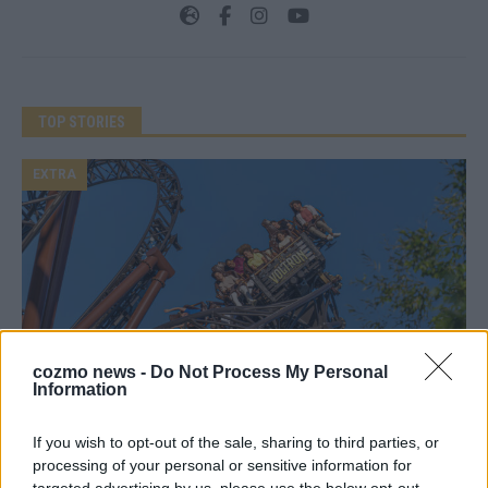
TOP STORIES
EXTRA
cozmo news -
Do Not Process My Personal
Information
Monaco, Sallys Café, Westernbrauerei – der
If you wish to opt-out of the sale, sharing to third parties, or
Europa-Park 2026 macht vieles neu
processing of your personal or sensitive information for