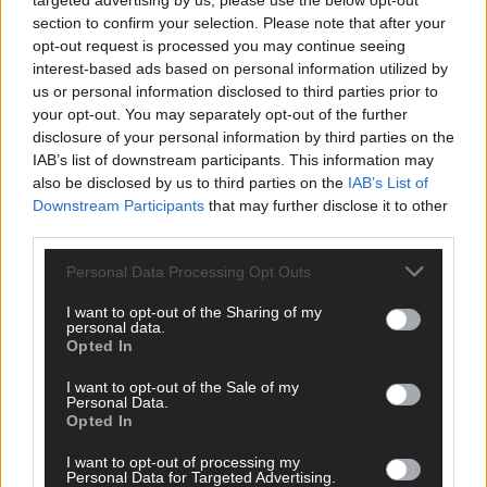
targeted advertising by us, please use the below opt-out
Juni 2026
section to confirm your selection. Please note that after your
opt-out request is processed you may continue seeing
interest-based ads based on personal information utilized by
KOMMENTAR
us or personal information disclosed to third parties prior to
your opt-out. You may separately opt-out of the further
disclosure of your personal information by third parties on the
IAB’s list of downstream participants. This information may
also be disclosed by us to third parties on the
IAB’s List of
Downstream Participants
that may further disclose it to other
third parties.
Personal Data Processing Opt Outs
I want to opt-out of the Sharing of my
personal data.
DARA gewinnt verdient, Israel beunruhigend –
Opted In
unser Kommentar zum ESC 2026
I want to opt-out of the Sale of my
Mai 2026
Personal Data.
Opted In
KOMMENTAR
I want to opt-out of processing my
ESC-Finale morgen: Finnland Favorit, Australien
Personal Data for Targeted Advertising.