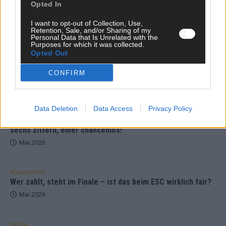
Opted In
aufgestiegen – alle 25 Acts im Kurzcheck
Mai 2026
I want to opt-out of Collection, Use,
Retention, Sale, and/or Sharing of my
Personal Data that Is Unrelated with the
Purposes for which it was collected.
KOMMENTAR
Opted Out
JJ hat den Abend gerettet – der Rest des ESC-Halbfinales
war solide, aber kein Feuerwerk
CONFIRM
Mai 2026
Data Deletion
Data Access
Privacy Policy
EXTRA
ESC-Halbfinale 2: Das sagen die Wettquoten – vier sicher,
sechs zittern, einer chancenlos!
Mai 2026
KOMMENTAR
Wer zahlt, steht im Finale – ist das beim ESC wirklich fair?
Mai 2026
EXTRA