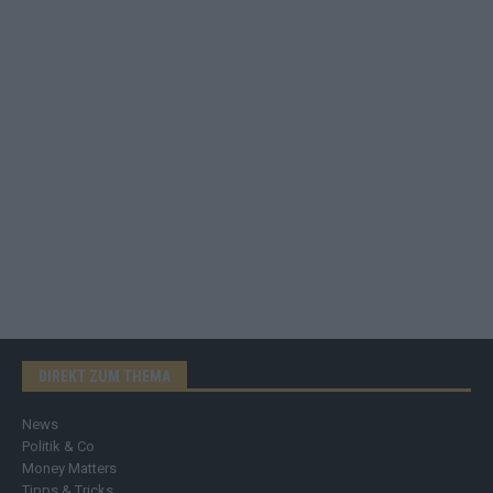
DIREKT ZUM THEMA
News
Politik & Co
Money Matters
Tipps & Tricks