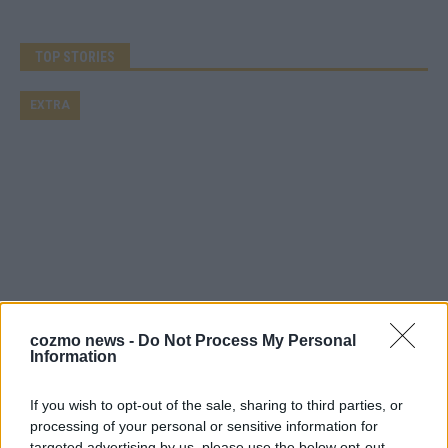
TOP STORIES
EXTRA
Monaco, Sallys Café, Westernbrauerei – der
cozmo news -
Do Not Process My Personal
Information
Europa-Park 2026 macht vieles neu
Juni 2026
If you wish to opt-out of the sale, sharing to third parties, or
processing of your personal or sensitive information for
targeted advertising by us, please use the below opt-out