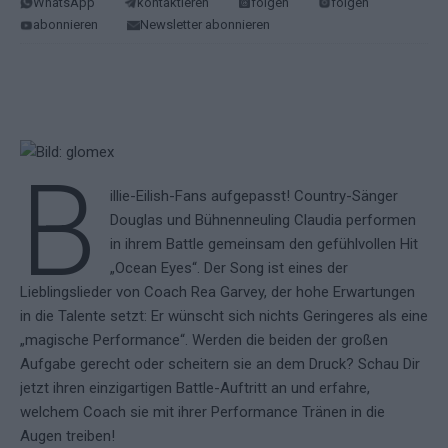
WhatsApp
kontaktieren
folgen
folgen
abonnieren
Newsletter abonnieren
B
illie-Eilish-Fans aufgepasst! Country-Sänger
Douglas und Bühnenneuling Claudia performen
in ihrem Battle gemeinsam den gefühlvollen Hit
„Ocean Eyes“. Der Song ist eines der
Lieblingslieder von Coach Rea Garvey, der hohe Erwartungen
in die Talente setzt: Er wünscht sich nichts Geringeres als eine
„magische Performance“. Werden die beiden der großen
Aufgabe gerecht oder scheitern sie an dem Druck? Schau Dir
jetzt ihren einzigartigen Battle-Auftritt an und erfahre,
welchem Coach sie mit ihrer Performance Tränen in die
Augen treiben!