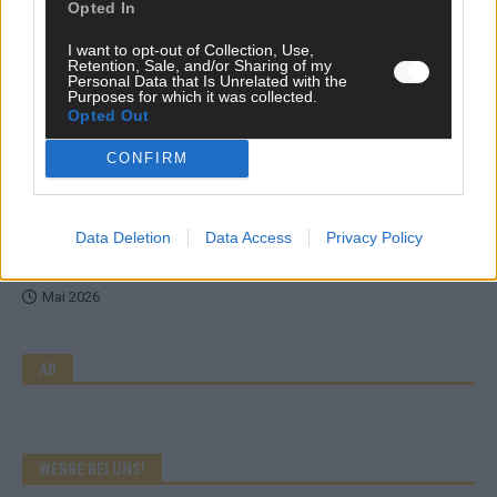
Opted In
sechs zittern, einer chancenlos!
Mai 2026
I want to opt-out of Collection, Use,
Retention, Sale, and/or Sharing of my
Personal Data that Is Unrelated with the
Purposes for which it was collected.
KOMMENTAR
Opted Out
Wer zahlt, steht im Finale – ist das beim ESC wirklich fair?
CONFIRM
Mai 2026
EXTRA
Data Deletion
Data Access
Privacy Policy
Eurovision Song Contest 2026: Das erste Halbfinale – der
Abend in Bildern
Mai 2026
AD
WERBE BEI UNS!