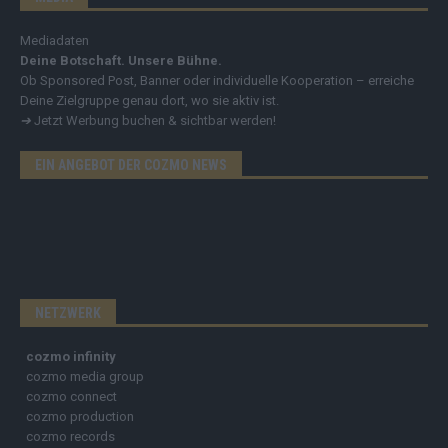
Mediadaten
Deine Botschaft. Unsere Bühne.
Ob Sponsored Post, Banner oder individuelle Kooperation – erreiche
Deine Zielgruppe genau dort, wo sie aktiv ist.
➔
Jetzt Werbung buchen & sichtbar werden!
EIN ANGEBOT DER COZMO NEWS
NETZWERK
cozmo infinity
cozmo media group
cozmo connect
cozmo production
cozmo records