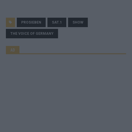
PROSIEBEN
SAT.1
SHOW
THE VOICE OF GERMANY
AD