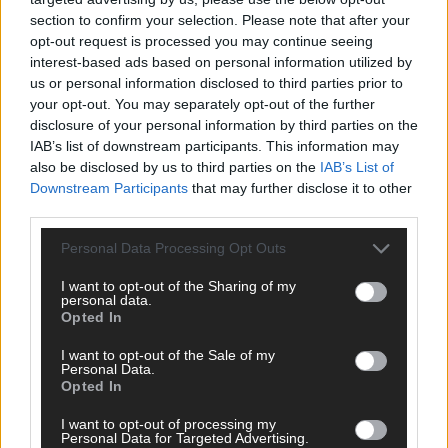
KOMMENTAR
section to confirm your selection. Please note that after your
opt-out request is processed you may continue seeing
interest-based ads based on personal information utilized by
DARA gewinnt verdient, Israel beunruhigend –
us or personal information disclosed to third parties prior to
unser Kommentar zum ESC 2026
your opt-out. You may separately opt-out of the further
Mai 2026
disclosure of your personal information by third parties on the
IAB’s list of downstream participants. This information may
also be disclosed by us to third parties on the
IAB’s List of
KOMMENTAR
Downstream Participants
that may further disclose it to other
ESC-Finale morgen: Finnland Favorit, Australien
third parties.
aufgestiegen – alle 25 Acts im Kurzcheck
Mai 2026
Personal Data Processing Opt Outs
I want to opt-out of the Sharing of my
personal data.
KOMMENTAR
Opted In
JJ hat den Abend gerettet – der Rest des ESC-Halbfinales
war solide, aber kein Feuerwerk
I want to opt-out of the Sale of my
Mai 2026
Personal Data.
Opted In
I want to opt-out of processing my
EXTRA
Personal Data for Targeted Advertising.
ESC-Halbfinale 2: Das sagen die Wettquoten – vier sicher,