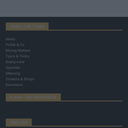
DIREKT ZUM THEMA
News
Politik & Co
Money Matters
Tipps & Tricks
Brainpower
Specials
Meinung
Streams & Storys
Eurovision
FLASH – DAS VIDEOPORTAL
ÜBER UNS