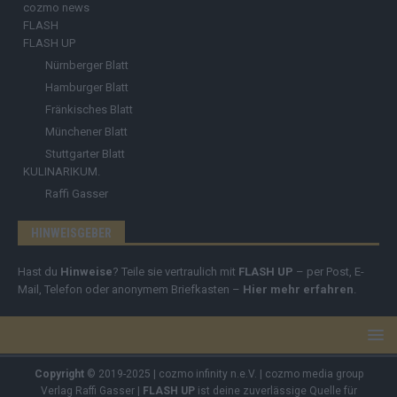
cozmo news
FLASH
FLASH UP
Nürnberger Blatt
Hamburger Blatt
Fränkisches Blatt
Münchener Blatt
Stuttgarter Blatt
KULINARIKUM.
Raffi Gasser
HINWEISGEBER
Hast du
Hinweise
? Teile sie vertraulich mit
FLASH UP
– per Post, E-
Mail, Telefon oder anonymem Briefkasten –
Hier mehr erfahren
.
Copyright
© 2019-2025 | cozmo infinity n.e.V. | cozmo media group
Verlag Raffi Gasser |
FLASH UP
ist deine zuverlässige Quelle für