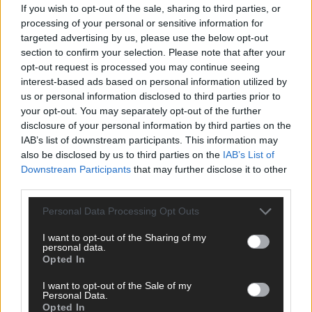
Monaco, Sallys Café, Westernbrauerei – der
If you wish to opt-out of the sale, sharing to third parties, or
Europa-Park 2026 macht vieles neu
processing of your personal or sensitive information for
targeted advertising by us, please use the below opt-out
Juni 2026
section to confirm your selection. Please note that after your
opt-out request is processed you may continue seeing
interest-based ads based on personal information utilized by
KOMMENTAR
us or personal information disclosed to third parties prior to
your opt-out. You may separately opt-out of the further
disclosure of your personal information by third parties on the
IAB’s list of downstream participants. This information may
also be disclosed by us to third parties on the
IAB’s List of
Downstream Participants
that may further disclose it to other
third parties.
Personal Data Processing Opt Outs
I want to opt-out of the Sharing of my
personal data.
DARA gewinnt verdient, Israel beunruhigend –
Opted In
unser Kommentar zum ESC 2026
I want to opt-out of the Sale of my
Mai 2026
Personal Data.
Opted In