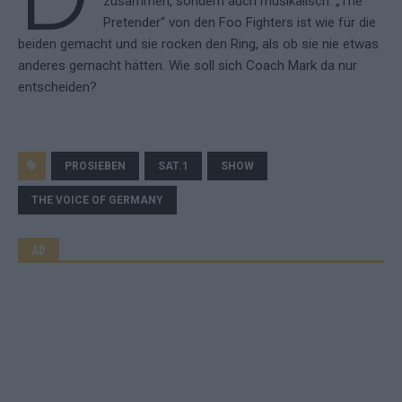
zusammen, sondern auch musikalisch. „The
Pretender“ von den Foo Fighters ist wie für die
beiden gemacht und sie rocken den Ring, als ob sie nie etwas
anderes gemacht hätten. Wie soll sich Coach Mark da nur
entscheiden?
PROSIEBEN
SAT.1
SHOW
THE VOICE OF GERMANY
AD