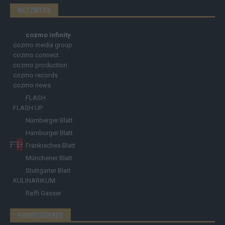
NETZWERK
cozmo infinity
cozmo media group
cozmo connect
cozmo production
cozmo records
cozmo news
FLASH
FLASH UP
Nürnberger Blatt
Hamburger Blatt
Fränkisches Blatt
Münchener Blatt
Stuttgarter Blatt
KULINARIKUM.
Raffi Gasser
HINWEISGEBER