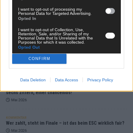
KOMMENTAR
I want to opt-out of processing my
ESC-Finale morgen: Finnland Favorit, Australien
Personal Data for Targeted Advertising.
Opted In
aufgestiegen – alle 25 Acts im Kurzcheck
Mai 2026
I want to opt-out of Collection, Use,
Retention, Sale, and/or Sharing of my
Personal Data that Is Unrelated with the
Purposes for which it was collected.
KOMMENTAR
Opted Out
JJ hat den Abend gerettet – der Rest des ESC-Halbfinales
war solide, aber kein Feuerwerk
CONFIRM
Mai 2026
Data Deletion
Data Access
Privacy Policy
EXTRA
ESC-Halbfinale 2: Das sagen die Wettquoten – vier sicher,
sechs zittern, einer chancenlos!
Mai 2026
KOMMENTAR
Wer zahlt, steht im Finale – ist das beim ESC wirklich fair?
Mai 2026