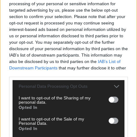
processing of your personal or sensitive information for
KOMMENTAR
targeted advertising by us, please use the below opt-out
JJ hat den Abend gerettet – der Rest des ESC-Halbfinales
section to confirm your selection. Please note that after your
war solide, aber kein Feuerwerk
opt-out request is processed you may continue seeing
Mai 2026
interest-based ads based on personal information utilized by
us or personal information disclosed to third parties prior to
your opt-out. You may separately opt-out of the further
EXTRA
disclosure of your personal information by third parties on the
ESC-Halbfinale 2: Das sagen die Wettquoten – vier sicher,
IAB’s list of downstream participants. This information may
sechs zittern, einer chancenlos!
also be disclosed by us to third parties on the
IAB’s List of
Mai 2026
Downstream Participants
that may further disclose it to other
third parties.
KOMMENTAR
Personal Data Processing Opt Outs
Wer zahlt, steht im Finale – ist das beim ESC wirklich fair?
Mai 2026
I want to opt-out of the Sharing of my
personal data.
Opted In
EXTRA
I want to opt-out of the Sale of my
Eurovision Song Contest 2026: Das erste Halbfinale – der
Personal Data.
Abend in Bildern
Opted In
Mai 2026