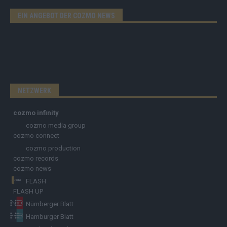
EIN ANGEBOT DER COZMO NEWS
NETZWERK
cozmo infinity
cozmo media group
cozmo connect
cozmo production
cozmo records
cozmo news
FLASH
FLASH UP
Nürnberger Blatt
Hamburger Blatt