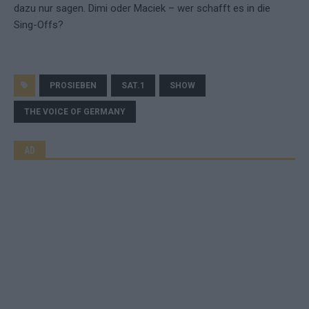
dazu nur sagen. Dimi oder Maciek – wer schafft es in die
Sing-Offs?
PROSIEBEN
SAT.1
SHOW
THE VOICE OF GERMANY
AD