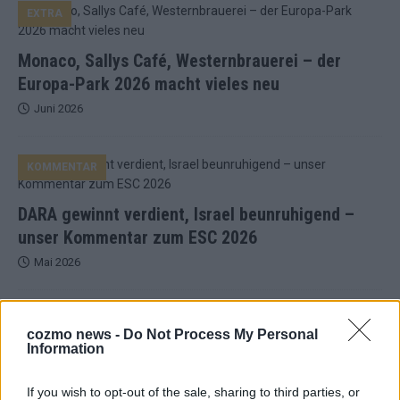
EXTRA
Monaco, Sallys Café, Westernbrauerei – der
Europa-Park 2026 macht vieles neu
Juni 2026
KOMMENTAR
DARA gewinnt verdient, Israel beunruhigend –
unser Kommentar zum ESC 2026
Mai 2026
KOMMENTAR
ESC-Finale morgen: Finnland Favorit, Australien
cozmo news -
Do Not Process My Personal
Information
aufgestiegen – alle 25 Acts im Kurzcheck
Mai 2026
If you wish to opt-out of the sale, sharing to third parties, or