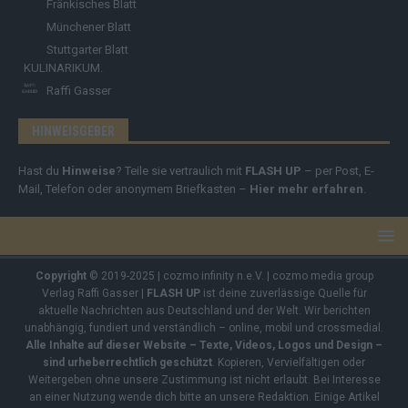
Fränkisches Blatt
Münchener Blatt
Stuttgarter Blatt
KULINARIKUM.
Raffi Gasser
HINWEISGEBER
Hast du
Hinweise
? Teile sie vertraulich mit
FLASH UP
– per Post, E-
Mail, Telefon oder anonymem Briefkasten –
Hier mehr erfahren
.
Copyright
© 2019-2025 | cozmo infinity n.e.V. | cozmo media group
Verlag Raffi Gasser |
FLASH UP
ist deine zuverlässige Quelle für
aktuelle Nachrichten aus Deutschland und der Welt. Wir berichten
unabhängig, fundiert und verständlich – online, mobil und crossmedial.
Alle Inhalte auf dieser Website – Texte, Videos, Logos und Design –
sind urheberrechtlich geschützt
. Kopieren, Vervielfältigen oder
Weitergeben ohne unsere Zustimmung ist nicht erlaubt. Bei Interesse
an einer Nutzung wende dich bitte an unsere Redaktion. Einige Artikel