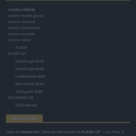
cozmo infinity
cozmo media group
cozmo connect
cozmo production
cozmo records
cozmo news
FLASH
FLASH UP
Nürnberger Blatt
Hamburger Blatt
Fränkisches Blatt
Münchener Blatt
Stuttgarter Blatt
KULINARIKUM.
Raffi Gasser
HINWEISGEBER
Hast du
Hinweise
? Teile sie vertraulich mit
FLASH UP
– per Post, E-