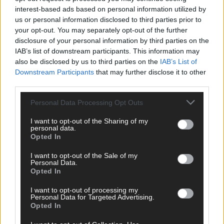
interest-based ads based on personal information utilized by
us or personal information disclosed to third parties prior to
EXTRA
your opt-out. You may separately opt-out of the further
ESC-Halbfinale 2: Das sagen die Wettquoten – vier sicher,
disclosure of your personal information by third parties on the
sechs zittern, einer chancenlos!
IAB’s list of downstream participants. This information may
Mai 2026
also be disclosed by us to third parties on the
IAB’s List of
Downstream Participants
that may further disclose it to other
third parties.
KOMMENTAR
Wer zahlt, steht im Finale – ist das beim ESC wirklich fair?
Personal Data Processing Opt Outs
Mai 2026
I want to opt-out of the Sharing of my
personal data.
Opted In
EXTRA
Eurovision Song Contest 2026: Das erste Halbfinale – der
I want to opt-out of the Sale of my
Abend in Bildern
Personal Data.
Mai 2026
Opted In
I want to opt-out of processing my
Personal Data for Targeted Advertising.
AD
Opted In