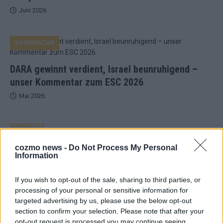
Juni 2026
KOMMENTAR
DARA gewinnt verdient, Israel beunruhigend –
unser Kommentar zum ESC 2026
Mai 2026
KOMMENTAR
ESC-Finale morgen: Finnland Favorit, Australien
aufgestiegen – alle 25 Acts im Kurzcheck
cozmo news -
Do Not Process My Personal
Information
Mai 2026
If you wish to opt-out of the sale, sharing to third parties, or
KOMMENTAR
processing of your personal or sensitive information for
JJ hat den Abend gerettet – der Rest des ESC-Halbfinales
targeted advertising by us, please use the below opt-out
war solide, aber kein Feuerwerk
section to confirm your selection. Please note that after your
Mai 2026
opt-out request is processed you may continue seeing