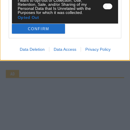
I want to opt-out of Collection, Use,
Retention, Sale, and/or Sharing of my
Personal Data that Is Unrelated with the
Purposes for which it was collected.
WERBE BEI UNS!
Opted Out
CONFIRM
CHECK UNS AUF FACEBOOK
Data Deletion
Data Access
Privacy Policy
AD