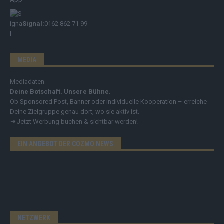
Signal:
0162 862 71 99
MEDIA
Mediadaten
Deine Botschaft. Unsere Bühne.
Ob Sponsored Post, Banner oder individuelle Kooperation – erreiche
Deine Zielgruppe genau dort, wo sie aktiv ist.
➔
Jetzt Werbung buchen & sichtbar werden!
EIN ANGEBOT DER COZMO NEWS
NETZWERK