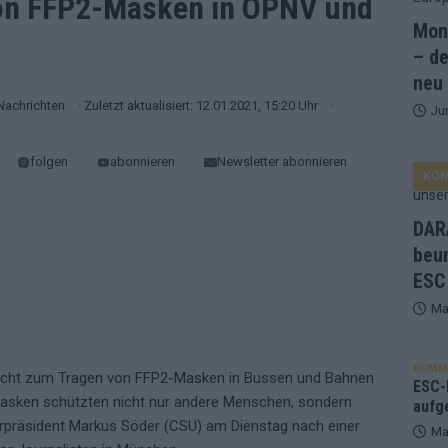
on FFP2-Masken in ÖPNV und
Mona
and Favorit, Australien aufgestiegen – alle 25 Acts im Kurzcheck
– de
neu
Nachrichten
· Zuletzt aktualisiert: 12.01.2021, 15:20 Uhr
·
Ju
ne Zahl zur Ikone wurde: 70 Jahre ESC-Wertungsgeschichte!
folgen
abonnieren
Newsletter abonnieren
KO
ett – 26 Länder wollen den Sieg in Wien
EUROVISION
t – der Rest des ESC-Halbfinales war solide, aber kein Feuerwerk
DARA
beu
ESC
gen die Wettquoten – vier sicher, sechs zittern, einer chancenlos!
Ma
esternbrauerei – der Europa-Park 2026 macht vieles neu
EXTRA
KOMM
flicht zum Tragen von FFP2-Masken in Bussen und Bahnen
 Israel beunruhigend – unser Kommentar zum ESC 2026
ESC-F
Masken schützten nicht nur andere Menschen, sondern
aufg
terpräsident Markus Söder (CSU) am Dienstag nach einer
Ma