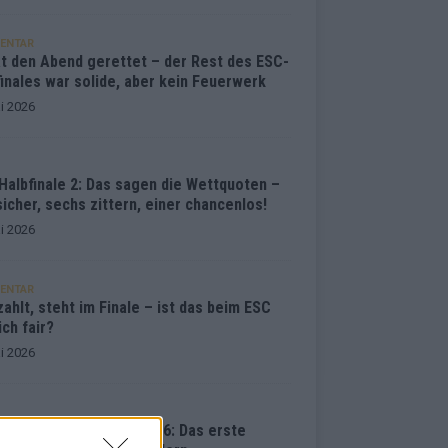
ENTAR
at den Abend gerettet – der Rest des ESC-
inales war solide, aber kein Feuerwerk
i 2026
Halbfinale 2: Das sagen die Wettquoten –
sicher, sechs zittern, einer chancenlos!
i 2026
ENTAR
ahlt, steht im Finale – ist das beim ESC
ich fair?
i 2026
vision Song Contest 2026: Das erste