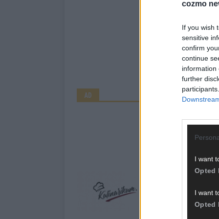
cozmo ne
If you wish 
sensitive in
confirm you
continue se
information 
further disc
participants
AD
Downstream 
Persona
I want t
Opted 
I want t
Opted 