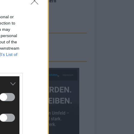
inale – der Abend in Bildern
i 2026
sonal or
ection to
ou may
 personal
out of the
 downstream
B’s List of
RBE BEI UNS!