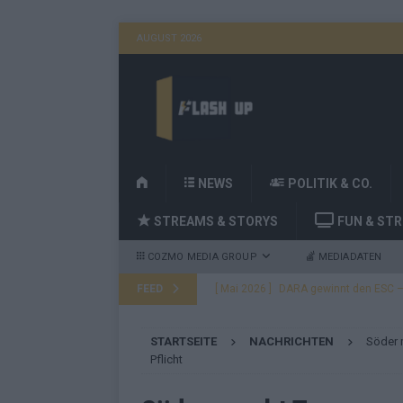
AUGUST 2026
H
NEWS
POLITIK & CO.
O
STREAMS & STORYS
FUN & ST
M
E
COZMO MEDIA GROUP
MEDIADATEN
FEED
[ Mai 2026 ]
DARA gewinnt den ESC – B
fast leer aus
EUROVISION
STARTSEITE
NACHRICHTEN
Söder 
[ Mai 2026 ]
JJ, Lordi, Verka Serduchk
Pflicht
[ Mai 2026 ]
ESC-Finale heute Abend –