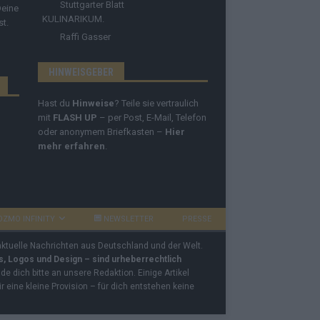
Stuttgarter Blatt
Deine
KULINARIKUM.
st.
Raffi Gasser
HINWEISGEBER
Hast du
Hinweise
? Teile sie vertraulich
mit
FLASH UP
– per Post, E-Mail, Telefon
oder anonymem Briefkasten –
Hier
mehr erfahren
.
OZMO INFINITY
NEWSLETTER
PRESSE
 aktuelle Nachrichten aus Deutschland und der Welt.
os, Logos und Design – sind urheberrechtlich
e dich bitte an unsere Redaktion. Einige Artikel
ir eine kleine Provision – für dich entstehen keine