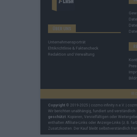
Gew
Date
Date
ÜBER UNS
Date
Unternehmensporträt
R
Ehtikrichtlinie & Faktencheck
Redaktion und Verwaltung
Kont
Pres
Imp
Bild
C
Copyright
© 2019-2025 | cozmo infinity n.e.V. | coz
Wir berichten unabhängig, fundiert und verständlich
geschützt
. Kopieren, Vervielfältigen oder Weiterge
enthalten Affiliate-Links oder Anzeige-Links (z. B. fa
Zusatzkosten. Der Kauf bleibt selbstverständlich frei