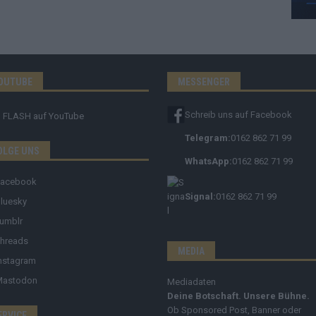
OUTUBE
MESSENGER
Schreib uns auf Facebook
FLASH
auf YouTube
Telegram:
0162 862 71 99
OLGE UNS
WhatsApp:
0162 862 71 99
Facebook
Signal:
0162 862 71 99
luesky
umblr
hreads
MEDIA
nstagram
Mastodon
Mediadaten
Deine Botschaft. Unsere Bühne.
Ob Sponsored Post, Banner oder
ERVICE