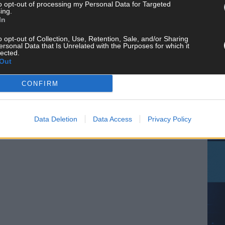
to opt-out of processing my Personal Data for Targeted
ing.
In
 FLASH UP
22529 Artikel
CH
o opt-out of Collection, Use, Retention, Sale, and/or Sharing
n und kuratieren unsere Redakteur alles, was euch wirklich
ersonal Data that Is Unrelated with the Purposes for which it
d das Team hinter den News, Storys und Videos, die ihr auf
lected.
Out
randheiße Nachrichten, coole Tipps, spannende Hintergründe
ir checken alles für euch, filtern das Wichtigste raus und
kt.
CONFIRM
AD
Data Deletion
Data Access
Privacy Policy