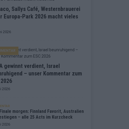
co, Sallys Café, Westernbrauerei
r Europa-Park 2026 macht vieles
ni 2026
MMENTAR
 gewinnt verdient, Israel
nruhigend – unser Kommentar zum
 2026
i 2026
ENTAR
inale morgen: Finnland Favorit, Australien
estiegen – alle 25 Acts im Kurzcheck
i 2026