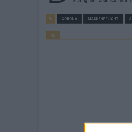
Sitzung des Landeskabinetts v
CORONA
MASKENPFLICHT
S
AD