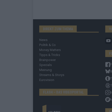
DIREKT ZUM THEMA
Y
News
Politik & Co
Money Matters
F
Tipps & Tricks
Brainpower
Specials
Meinung
B
Streams & Storys
T
Eurovision
T
FLASH – DAS VIDEOPORTAL
I
S