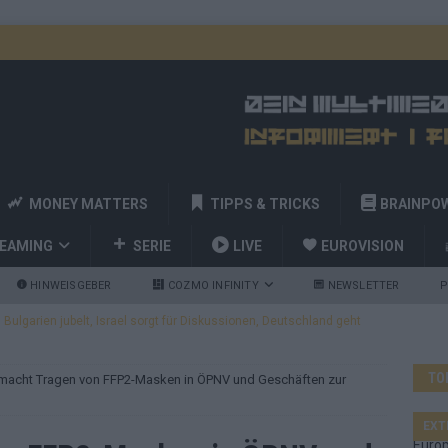
MONEY MATTERS
TIPPS & TRICKS
BRAINPO
REAMING
SERIE
LIVE
EUROVISION
HINWEISGEBER
COZMO INFINITY
NEWSLETTER
P
ulgarien jubelt, Israel sorgt für Diskussionen, Deutschland geht
TO
macht Tragen von FFP2-Masken in ÖPNV und Geschäften zur
a und Billy Joel – das ESC-Finale wird eine Party
EUROVISION
 Startreihenfolge steht, Deutschland singt als Zweites!
EXT