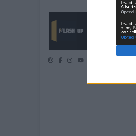
I want 
Advertis
Opted 
Über Redaktion |
I want t
Hier schreiben, poste
of my P
interessiert! Wir sin
was col
Opted 
FLASH UP seht. Ob b
oder crazy Trends – w
bringen’s auf den Pun