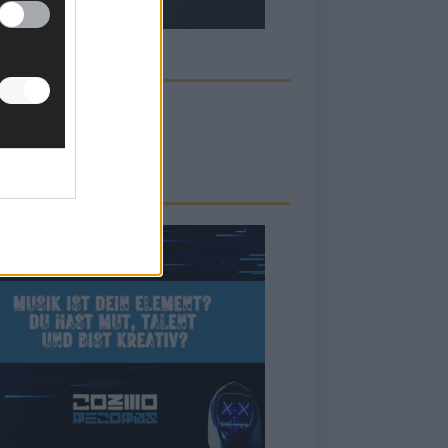
ECK UNS AUF FACEBOOK