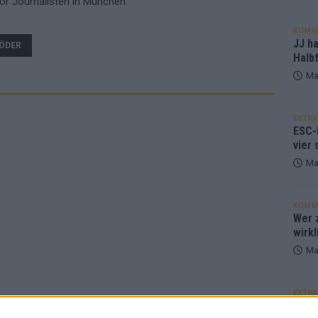
or Journalisten in München.
KOMM
JJ h
ÖDER
Halbf
Ma
EXTRA
ESC-
vier 
Ma
KOMM
Wer z
wirkl
Ma
EXTRA
Euro