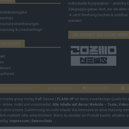
individuelle Kooperation – erreiche 
Zielgruppe genau dort, wo sie aktiv i
innbekanntgabe
➔
Jetzt Werbung buchen & sichtbar
nschutz
werden!
nschutzvereinbarungen
nauszug & Löschanfrage
EIN ANGEBOT DER COZMO NEWS
ECHTLICHES
akt
se
ressum
nachweis
OZMO MEDIA GROUP
MEDIADATEN
HINWEISGEBER
C
mo media group Verlag Raffi Gasser |
FLASH UP
ist deine zuverlässige Quelle für
 – online, mobil und crossmedial.
Alle Inhalte auf dieser Website – Texte, Vide
ben ohne unsere Zustimmung ist nicht erlaubt. Bei Interesse an einer Nutzung wend
rblich markiert oder unterstrichen). Wenn du darüber ein Produkt kaufst, erhalten w
willig.
Impressum
|
Datenschutz