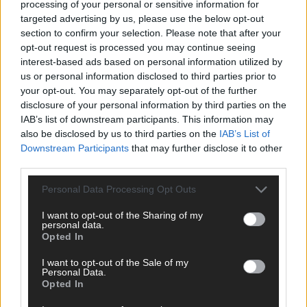
Juni 2026
processing of your personal or sensitive information for
targeted advertising by us, please use the below opt-out
section to confirm your selection. Please note that after your
opt-out request is processed you may continue seeing
KOMMENTAR
interest-based ads based on personal information utilized by
us or personal information disclosed to third parties prior to
DARA gewinnt verdient, Israel beunruhigend –
your opt-out. You may separately opt-out of the further
unser Kommentar zum ESC 2026
disclosure of your personal information by third parties on the
IAB’s list of downstream participants. This information may
Mai 2026
also be disclosed by us to third parties on the
IAB’s List of
Downstream Participants
that may further disclose it to other
third parties.
KOMMENTAR
ESC-Finale morgen: Finnland Favorit, Australien
aufgestiegen – alle 25 Acts im Kurzcheck
Personal Data Processing Opt Outs
Mai 2026
I want to opt-out of the Sharing of my
personal data.
Opted In
KOMMENTAR
JJ hat den Abend gerettet – der Rest des ESC-Halbfinales
I want to opt-out of the Sale of my
war solide, aber kein Feuerwerk
Personal Data.
Opted In
Mai 2026