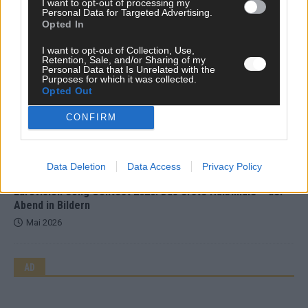
I want to opt-out of processing my
Personal Data for Targeted Advertising.
Opted In
EXTRA
ESC-Halbfinale 2: Das sagen die Wettquoten – vier sicher,
sechs zittern, einer chancenlos!
I want to opt-out of Collection, Use,
Retention, Sale, and/or Sharing of my
Mai 2026
Personal Data that Is Unrelated with the
Purposes for which it was collected.
Opted Out
KOMMENTAR
CONFIRM
Wer zahlt, steht im Finale – ist das beim ESC wirklich fair?
Mai 2026
Data Deletion
Data Access
Privacy Policy
EXTRA
Eurovision Song Contest 2026: Das erste Halbfinale – der
Abend in Bildern
Mai 2026
AD