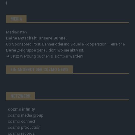
MEDIA
Mediadaten
Deine Botschaft. Unsere Bühne.
Ob Sponsored Post, Banner oder individuelle Kooperation – erreiche
Deine Zielgruppe genau dort, wo sie aktiv ist.
➔
Jetzt Werbung buchen & sichtbar werden!
EIN ANGEBOT DER COZMO NEWS
NETZWERK
cozmo infinity
cozmo media group
cozmo connect
cozmo production
cozmo records