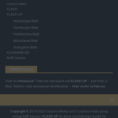
cozmo news
FLASH
FLASH UP
Nürnberger Blatt
Hamburger Blatt
Fränkisches Blatt
Münchener Blatt
Stuttgarter Blatt
KULINARIKUM.
Raffi Gasser
HINWEISGEBER
Hast du
Hinweise
? Teile sie vertraulich mit
FLASH UP
– per Post, E-
Mail, Telefon oder anonymem Briefkasten –
Hier mehr erfahren
.
Copyright
© 2019-2025 | cozmo infinity n.e.V. | cozmo media group
Verlag Raffi Gasser |
FLASH UP
ist deine zuverlässige Quelle für