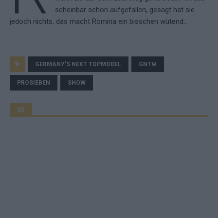
scheinbar schon aufgefallen, gesagt hat sie
jedoch nichts, das macht Romina ein bisschen wütend…
GERMANY'S NEXT TOPMODEL
GNTM
PROSIEBEN
SHOW
AD