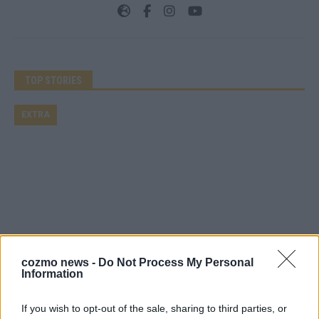
TOP STORIES
EXTRA
cozmo news -
Do Not Process My Personal
Information
Monaco, Sallys Café, Westernbrauerei – der
Europa-Park 2026 macht vieles neu
If you wish to opt-out of the sale, sharing to third parties, or