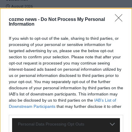
August 2026
cozmo news -
Do Not Process My Personal
Information
EXTRA
Monaco, Sallys Café, Westernbrauerei – der Europa-Park
2026 macht vieles neu
If you wish to opt-out of the sale, sharing to third parties, or
Juni 2026
processing of your personal or sensitive information for
targeted advertising by us, please use the below opt-out
section to confirm your selection. Please note that after your
KOMMENTAR
opt-out request is processed you may continue seeing
DARA gewinnt verdient, Israel beunruhigend – unser
interest-based ads based on personal information utilized by
Kommentar zum ESC 2026
us or personal information disclosed to third parties prior to
Mai 2026
your opt-out. You may separately opt-out of the further
disclosure of your personal information by third parties on the
IAB’s list of downstream participants. This information may
KOMMENTAR
also be disclosed by us to third parties on the
IAB’s List of
ESC-Finale morgen: Finnland Favorit, Australien
Downstream Participants
that may further disclose it to other
aufgestiegen – alle 25 Acts im Kurzcheck
third parties.
Mai 2026
Personal Data Processing Opt Outs