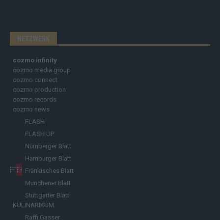
NETZWERK
cozmo infinity
cozmo media group
cozmo connect
cozmo production
cozmo records
cozmo news
FLASH
FLASH UP
Nürnberger Blatt
Hamburger Blatt
Fränkisches Blatt
Münchener Blatt
Stuttgarter Blatt
KULINARIKUM.
Raffi Gasser