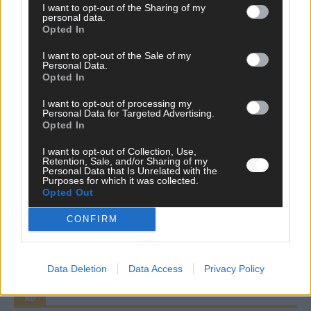
KOMMENTAR
I want to opt-out of the Sharing of my
JJ hat den Abend gerettet – der Rest des ESC-Halbfinales
personal data.
war solide, aber kein Feuerwerk
Opted In
Mai 2026
I want to opt-out of the Sale of my
Personal Data.
Opted In
AD
I want to opt-out of processing my
Personal Data for Targeted Advertising.
Opted In
I want to opt-out of Collection, Use,
WERBE BEI UNS!
Retention, Sale, and/or Sharing of my
Personal Data that Is Unrelated with the
Purposes for which it was collected.
Opted Out
CHECK UNS AUF FACEBOOK
CONFIRM
Data Deletion
Data Access
Privacy Policy
AD