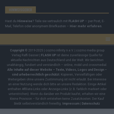
HINWEISGEBER
Hast du
Hinweise
? Teile sie vertraulich mit
FLASH UP
– per Post, E-
Mail, Telefon oder anonymem Briefkasten –
Hier mehr erfahren
.
Copyright
© 2019-2025 | cozmo infinity n.e.V. | cozmo media group
Verlag Raffi Gasser |
FLASH UP
ist deine zuverlässige Quelle für
aktuelle Nachrichten aus Deutschland und der Welt. Wir berichten
unabhängig, fundiert und verständlich – online, mobil und crossmedial.
Alle Inhalte auf dieser Website – Texte, Videos, Logos und Design –
sind urheberrechtlich geschützt
. Kopieren, Vervielfältigen oder
Weitergeben ohne unsere Zustimmung ist nicht erlaubt. Bei Interesse
an einer Nutzung wende dich bitte an unsere Redaktion. Einige Artikel
enthalten Affiliate-Links oder Anzeige-Links (z. B. farblich markiert oder
unterstrichen). Wenn du darüber ein Produkt kaufst, erhalten wir eine
kleine Provision – für dich entstehen keine Zusatzkosten. Der Kauf
bleibt selbstverständlich freiwillig.
Impressum
|
Datenschutz