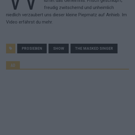
lüftet das Geheimnis. Frisch geschlüpft,
freudig zwitschernd und unheimlich
niedlich verzaubert uns dieser kleine Piepmatz auf Anhieb. Im
Video erfährst du mehr.
PROSIEBEN
SHOW
THE MASKED SINGER
AD