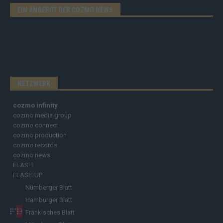
EIN ANGEBOT DER COZMO NEWS
NETZWERK
cozmo infinity
cozmo media group
cozmo connect
cozmo production
cozmo records
cozmo news
FLASH
FLASH UP
Nürnberger Blatt
Hamburger Blatt
Fränkisches Blatt