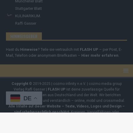
Münchener Blatt
Stuttgarter Blatt
KULINARIKUM.
Raffi Gasser
HINWEISGEBER
Hast du
Hinweise
? Teile sie vertraulich mit
FLASH UP
– per Post, E-
Mail, Telefon oder anonymem Briefkasten –
Hier mehr erfahren
.
Copyright
© 2019-2025 | cozmo infinity n.e.V. | cozmo media group
Verlag Raffi Gasser |
FLASH UP
ist deine zuverlässige Quelle für
aktuelle Nachrichten aus Deutschland und der Welt. Wir berichten
DE
unabhängig, fundiert und verständlich – online, mobil und crossmedial.
Alle Inhalte auf dieser Website – Texte, Videos, Logos und Design –
sind urheberrechtlich geschützt
. Kopieren, Vervielfältigen oder
Weitergeben ohne unsere Zustimmung ist nicht erlaubt. Bei Interesse
an einer Nutzung wende dich bitte an unsere Redaktion. Einige Artikel
enthalten Affiliate-Links oder Anzeige-Links (z. B. farblich markiert oder