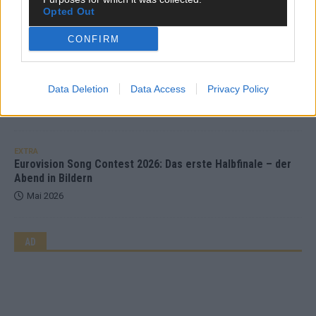
ESC-Halbfinale 2: Das sagen die Wettquoten – vier sicher,
Opted Out
sechs zittern, einer chancenlos!
Mai 2026
CONFIRM
KOMMENTAR
Data Deletion
Data Access
Privacy Policy
Wer zahlt, steht im Finale – ist das beim ESC wirklich fair?
Mai 2026
EXTRA
Eurovision Song Contest 2026: Das erste Halbfinale – der
Abend in Bildern
Mai 2026
AD