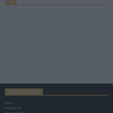
AD
DIREKT ZUM THEMA
News
Politik & Co