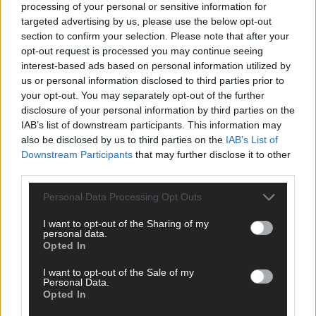
KOMMENTAR
processing of your personal or sensitive information for
ESC-Finale morgen: Finnland Favorit, Australien
targeted advertising by us, please use the below opt-out
aufgestiegen – alle 25 Acts im Kurzcheck
section to confirm your selection. Please note that after your
Mai 2026
opt-out request is processed you may continue seeing
interest-based ads based on personal information utilized by
us or personal information disclosed to third parties prior to
KOMMENTAR
your opt-out. You may separately opt-out of the further
JJ hat den Abend gerettet – der Rest des ESC-Halbfinales
disclosure of your personal information by third parties on the
war solide, aber kein Feuerwerk
IAB’s list of downstream participants. This information may
Mai 2026
also be disclosed by us to third parties on the
IAB’s List of
Downstream Participants
that may further disclose it to other
third parties.
EXTRA
ESC-Halbfinale 2: Das sagen die Wettquoten – vier sicher,
Personal Data Processing Opt Outs
sechs zittern, einer chancenlos!
Mai 2026
I want to opt-out of the Sharing of my
personal data.
Opted In
KOMMENTAR
I want to opt-out of the Sale of my
Wer zahlt, steht im Finale – ist das beim ESC wirklich fair?
Personal Data.
Opted In
Mai 2026