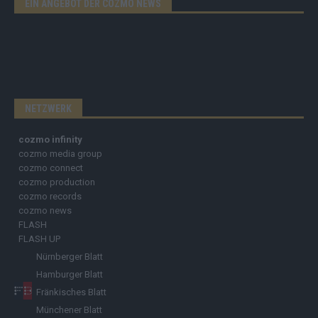
EIN ANGEBOT DER COZMO NEWS
NETZWERK
cozmo infinity
cozmo media group
cozmo connect
cozmo production
cozmo records
cozmo news
FLASH
FLASH UP
Nürnberger Blatt
Hamburger Blatt
Fränkisches Blatt
Münchener Blatt