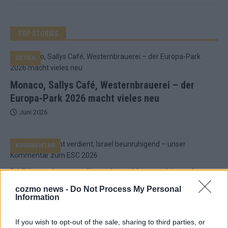
TOP STORIES
EXTRA
Monaco, Sallys Café, Westernbrauerei – der
Europa-Park 2026 macht vieles neu
Juni 2026
KOMMENTAR
DARA gewinnt verdient, Israel beunruhigend –
unser Kommentar zum ESC 2026
cozmo news -
Do Not Process My Personal
Information
Mai 2026
If you wish to opt-out of the sale, sharing to third parties, or