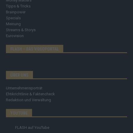
Money Matters
Tipps & Tricks
Brainpower
Specials
Meinung
Streams & Storys
Eurovision
FLASH – DAS VIDEOPORTAL
ÜBER UNS
Unternehmensporträt
Ehtikrichtlinie & Faktencheck
Redaktion und Verwaltung
YOUTUBE
FLASH
auf YouTube