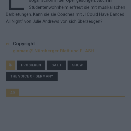
sogar schon in der Oper gesungen. Auch ihr
Studentenwohnheim erfreut sie mit musikalischen
Darbietungen. Kann sie sie Coaches mit „I Could Have Danced
All Night“ von Julie Andrews von sich überzeugen?
Copyright
glomex @ Nürnberger Blatt und FLASH
PROSIEBEN
SAT.1
SHOW
THE VOICE OF GERMANY
AD