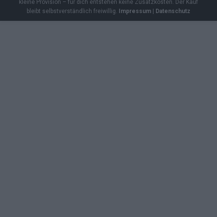
kleine Provision – für dich entstehen keine Zusatzkosten. Der Kauf
bleibt selbstverständlich freiwillig.
Impressum
|
Datenschutz