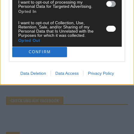
I want to opt-out of processing my
Personal Data for Targeted Advertising.
EXTRA
Opted In
Eurovision Song Contest 2026: Das erste Halbfinale – der
Abend in Bildern
I want to opt-out of Collection, Use,
Retention, Sale, and/or Sharing of my
Mai 2026
Personal Data that Is Unrelated with the
Purposes for which it was collected.
Opted Out
AD
CONFIRM
Data Deletion
Data Access
Privacy Policy
WERBE BEI UNS!
CHECK UNS AUF FACEBOOK