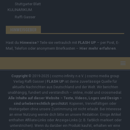
Stuttgarter Blatt
KULINARIKUM.
Raffi Gasser
HINWEISGEBER
Hast du
Hinweise
? Teile sie vertraulich mit
FLASH UP
– per Post, E-
Mail, Telefon oder anonymem Briefkasten –
Hier mehr erfahren
.
Copyright
© 2019-2025 | cozmo infinity n.e.V. | cozmo media group
Verlag Raffi Gasser |
FLASH UP
ist deine zuverlässige Quelle für
aktuelle Nachrichten aus Deutschland und der Welt. Wir berichten
unabhängig, fundiert und verständlich – online, mobil und crossmedial.
Alle Inhalte auf dieser Website – Texte, Videos, Logos und Design –
sind urheberrechtlich geschützt
. Kopieren, Vervielfältigen oder
Weitergeben ohne unsere Zustimmung ist nicht erlaubt. Bei Interesse
an einer Nutzung wende dich bitte an unsere Redaktion. Einige Artikel
enthalten Affiliate-Links oder Anzeige-Links (z. B. farblich markiert oder
unterstrichen). Wenn du darüber ein Produkt kaufst, erhalten wir eine