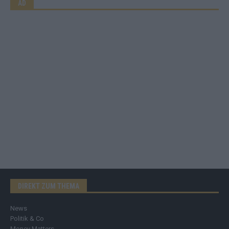
AD
DIREKT ZUM THEMA
News
Politik & Co
Money Matters