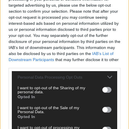
KOMMENTAR
targeted advertising by us, please use the below opt-out
ESC-Finale morgen: Finnland Favorit, Australien
section to confirm your selection. Please note that after your
aufgestiegen – alle 25 Acts im Kurzcheck
opt-out request is processed you may continue seeing
Mai 2026
interest-based ads based on personal information utilized by
us or personal information disclosed to third parties prior to
your opt-out. You may separately opt-out of the further
KOMMENTAR
JJ hat den Abend gerettet – der Rest des ESC-Halbfinales
disclosure of your personal information by third parties on the
war solide, aber kein Feuerwerk
IAB’s list of downstream participants. This information may
also be disclosed by us to third parties on the
IAB’s List of
Mai 2026
Downstream Participants
that may further disclose it to other
third parties.
EXTRA
ESC-Halbfinale 2: Das sagen die Wettquoten – vier sicher,
Personal Data Processing Opt Outs
sechs zittern, einer chancenlos!
I want to opt-out of the Sharing of my
Mai 2026
personal data.
Opted In
KOMMENTAR
I want to opt-out of the Sale of my
Personal Data.
Wer zahlt, steht im Finale – ist das beim ESC wirklich fair?
Opted In
Mai 2026
I want to opt-out of processing my