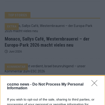
TOP STORIES
EXTRA
Monaco, Sallys Café, Westernbrauerei – der
Europa-Park 2026 macht vieles neu
Juni 2026
KOMMENTAR
DARA gewinnt verdient, Israel beunruhigend –
cozmo news -
Do Not Process My Personal
unser Kommentar zum ESC 2026
Information
Mai 2026
If you wish to opt-out of the sale, sharing to third parties, or
processing of your personal or sensitive information for