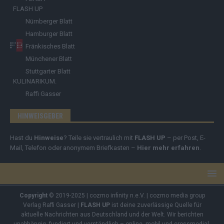
FLASH UP
Nürnberger Blatt
Hamburger Blatt
Fränkisches Blatt
Münchener Blatt
Stuttgarter Blatt
KULINARIKUM.
Raffi Gasser
HINWEISGEBER
Hast du
Hinweise
? Teile sie vertraulich mit
FLASH UP
– per Post, E-
Mail, Telefon oder anonymem Briefkasten –
Hier mehr erfahren
.
Copyright
© 2019-2025 | cozmo infinity n.e.V. | cozmo media group
Verlag Raffi Gasser |
FLASH UP
ist deine zuverlässige Quelle für
aktuelle Nachrichten aus Deutschland und der Welt. Wir berichten
unabhängig, fundiert und verständlich – online, mobil und crossmedial.