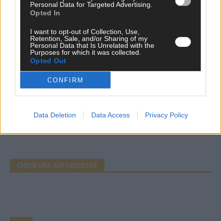
Personal Data for Targeted Advertising.
Opted In
EXTRA
Eurovision Song Contest 2026: Das erste Halbfinale – der
Abend in Bildern
I want to opt-out of Collection, Use,
Retention, Sale, and/or Sharing of my
Mai 2026
Personal Data that Is Unrelated with the
Purposes for which it was collected.
Opted Out
AD
CONFIRM
Data Deletion
Data Access
Privacy Policy
WERBE BEI UNS!
CHECK UNS AUF FACEBOOK