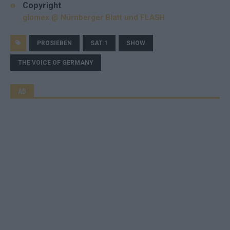
Copyright
glomex @ Nürnberger Blatt und FLASH
PROSIEBEN
SAT.1
SHOW
THE VOICE OF GERMANY
AD