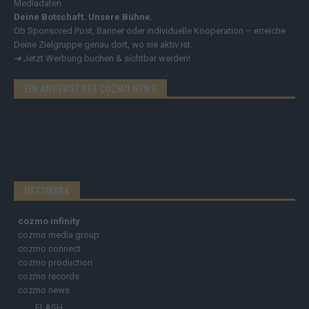
Mediadaten
Deine Botschaft. Unsere Bühne.
Ob Sponsored Post, Banner oder individuelle Kooperation – erreiche
Deine Zielgruppe genau dort, wo sie aktiv ist.
➔
Jetzt Werbung buchen & sichtbar werden!
EIN ANGEBOT DER COZMO NEWS
NETZWERK
cozmo infinity
cozmo media group
cozmo connect
cozmo production
cozmo records
cozmo news
FLASH