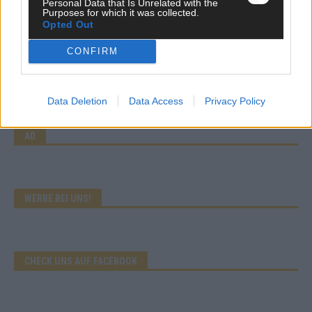
Personal Data that Is Unrelated with the
Mai 2026
Purposes for which it was collected.
Opted Out
EXTRA
CONFIRM
Eurovision Song Contest 2026: Das erste Halbfinale – der
Abend in Bildern
Mai 2026
Data Deletion
Data Access
Privacy Policy
AD
WERBE BEI UNS!
CHECK UNS AUF FACEBOOK