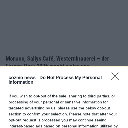
Monaco, Sallys Café, Westernbrauerei – der
Europa-Park 2026 macht vieles neu
Juni 2026
cozmo news -
Do Not Process My Personal
Information
KOMMENTAR
If you wish to opt-out of the sale, sharing to third parties, or
processing of your personal or sensitive information for
DARA gewinnt verdient, Israel beunruhigend –
targeted advertising by us, please use the below opt-out
section to confirm your selection. Please note that after your
unser Kommentar zum ESC 2026
opt-out request is processed you may continue seeing
Mai 2026
interest-based ads based on personal information utilized by