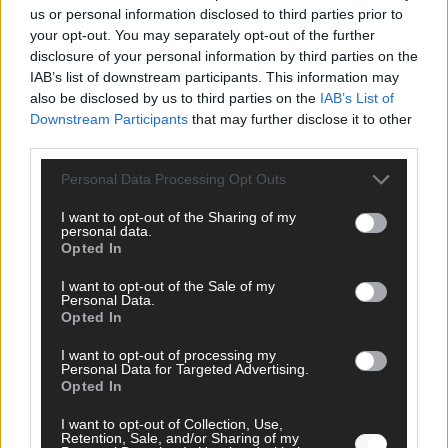
us or personal information disclosed to third parties prior to
your opt-out. You may separately opt-out of the further
KOMMENTAR
disclosure of your personal information by third parties on the
ESC-Finale morgen: Finnland Favorit, Australien
IAB’s list of downstream participants. This information may
aufgestiegen – alle 25 Acts im Kurzcheck
also be disclosed by us to third parties on the
IAB’s List of
Mai 2026
Downstream Participants
that may further disclose it to other
third parties.
KOMMENTAR
Personal Data Processing Opt Outs
JJ hat den Abend gerettet – der Rest des ESC-Halbfinales
war solide, aber kein Feuerwerk
I want to opt-out of the Sharing of my
Mai 2026
personal data.
Opted In
I want to opt-out of the Sale of my
EXTRA
Personal Data.
ESC-Halbfinale 2: Das sagen die Wettquoten – vier sicher,
Opted In
sechs zittern, einer chancenlos!
Mai 2026
I want to opt-out of processing my
Personal Data for Targeted Advertising.
Opted In
KOMMENTAR
I want to opt-out of Collection, Use,
Wer zahlt, steht im Finale – ist das beim ESC wirklich fair?
Retention, Sale, and/or Sharing of my