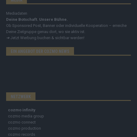
Mediadaten
Deine Botschaft. Unsere Bühne.
Ob Sponsored Post, Banner oder individuelle Kooperation – erreiche
Deine Zielgruppe genau dort, wo sie aktiv ist.
➔
Jetzt Werbung buchen & sichtbar werden!
EIN ANGEBOT DER COZMO NEWS
NETZWERK
cozmo infinity
cozmo media group
cozmo connect
cozmo production
cozmo records