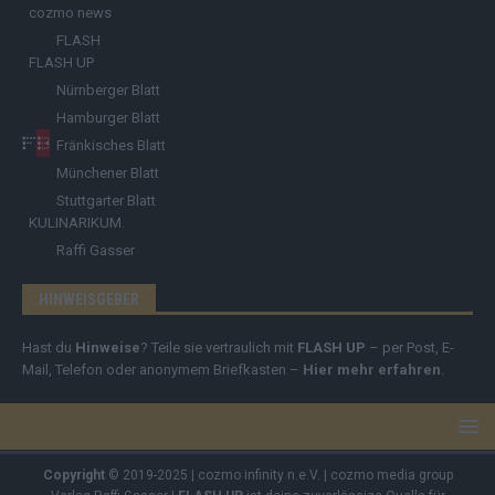
cozmo news
FLASH
FLASH UP
Nürnberger Blatt
Hamburger Blatt
Fränkisches Blatt
Münchener Blatt
Stuttgarter Blatt
KULINARIKUM.
Raffi Gasser
HINWEISGEBER
Hast du
Hinweise
? Teile sie vertraulich mit
FLASH UP
– per Post, E-
Mail, Telefon oder anonymem Briefkasten –
Hier mehr erfahren
.
Copyright
© 2019-2025 | cozmo infinity n.e.V. | cozmo media group