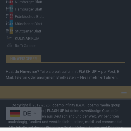
Nürnberger Blatt
Hamburger Blatt
Fränkisches Blatt
Münchener Blatt
Stuttgarter Blatt
KULINARIKUM.
Raffi Gasser
HINWEISGEBER
Hast du
Hinweise
? Teile sie vertraulich mit
FLASH UP
– per Post, E-
Mail, Telefon oder anonymem Briefkasten –
Hier mehr erfahren
.
Copyright
© 2019-2025 | cozmo infinity n.e.V. | cozmo media group
Verlag Raffi Gasser |
FLASH UP
ist deine zuverlässige Quelle für
DE
aktuelle Nachrichten aus Deutschland und der Welt. Wir berichten
unabhängig, fundiert und verständlich – online, mobil und crossmedial.
Alle Inhalte auf dieser Website – Texte, Videos, Logos und Design –