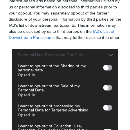
interest-based ads based on personal information utilized by
us or personal information disclosed to third parties prior to
your opt-out. You may separately opt-out of the further
disclosure of your personal information by third parties on the
IAB’s list of downstream participants. This information may
also be disclosed by us to third parties on the
IAB’s List of
Downstream Participants
that may further disclose it to other
third parties.
DARA gewinnt verdient, Israel beunruhigend –
unser Kommentar zum ESC 2026
Personal Data Processing Opt Outs
Mai 2026
I want to opt-out of the Sharing of my
personal data.
Opted In
KOMMENTAR
ESC-Finale morgen: Finnland Favorit, Australien
I want to opt-out of the Sale of my
aufgestiegen – alle 25 Acts im Kurzcheck
Personal Data.
Opted In
Mai 2026
I want to opt-out of processing my
Personal Data for Targeted Advertising.
KOMMENTAR
Opted In
JJ hat den Abend gerettet – der Rest des ESC-Halbfinales
war solide, aber kein Feuerwerk
I want to opt-out of Collection, Use,
Retention, Sale, and/or Sharing of my