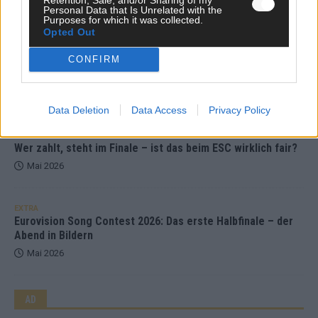
Mai 2026
Personal Data that Is Unrelated with the
Purposes for which it was collected.
Opted Out
EXTRA
CONFIRM
ESC-Halbfinale 2: Das sagen die Wettquoten – vier sicher,
sechs zittern, einer chancenlos!
Mai 2026
Data Deletion
Data Access
Privacy Policy
KOMMENTAR
Wer zahlt, steht im Finale – ist das beim ESC wirklich fair?
Mai 2026
EXTRA
Eurovision Song Contest 2026: Das erste Halbfinale – der
Abend in Bildern
Mai 2026
AD