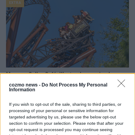
EXTRA
Monaco, Sallys Café, Westernbrauerei – der
Europa-Park 2026 macht vieles neu
cozmo news -
Do Not Process My Personal
Information
Juni 2026
If you wish to opt-out of the sale, sharing to third parties, or
processing of your personal or sensitive information for
KOMMENTAR
targeted advertising by us, please use the below opt-out
section to confirm your selection. Please note that after your
opt-out request is processed you may continue seeing