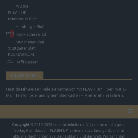
FLASH
FLASH UP
Nürnberger Blatt
Hamburger Blatt
Fränkisches Blatt
Münchener Blatt
Stuttgarter Blatt
KULINARIKUM.
Raffi Gasser
HINWEISGEBER
Hast du
Hinweise
? Teile sie vertraulich mit
FLASH UP
– per Post, E-
Mail, Telefon oder anonymem Briefkasten –
Hier mehr erfahren
.
Copyright
© 2019-2025 | cozmo infinity n.e.V. | cozmo media group
Verlag Raffi Gasser |
FLASH UP
ist deine zuverlässige Quelle für
aktuelle Nachrichten aus Deutschland und der Welt. Wir berichten