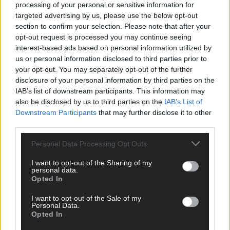
processing of your personal or sensitive information for
targeted advertising by us, please use the below opt-out
section to confirm your selection. Please note that after your
opt-out request is processed you may continue seeing
TOP STORIES
interest-based ads based on personal information utilized by
us or personal information disclosed to third parties prior to
your opt-out. You may separately opt-out of the further
EXTRA
disclosure of your personal information by third parties on the
IAB’s list of downstream participants. This information may
Monaco, Sallys Café, Westernbrauerei – der
also be disclosed by us to third parties on the
IAB’s List of
Europa-Park 2026 macht vieles neu
Downstream Participants
that may further disclose it to other
third parties.
Juni 2026
Personal Data Processing Opt Outs
KOMMENTAR
I want to opt-out of the Sharing of my
personal data.
Opted In
DARA gewinnt verdient, Israel beunruhigend –
unser Kommentar zum ESC 2026
I want to opt-out of the Sale of my
Personal Data.
Mai 2026
Opted In