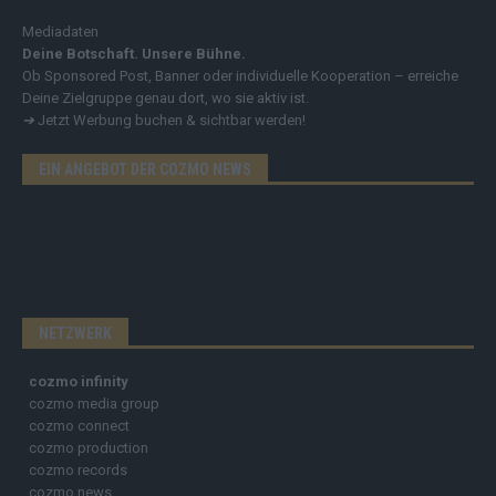
Mediadaten
Deine Botschaft. Unsere Bühne.
Ob Sponsored Post, Banner oder individuelle Kooperation – erreiche
Deine Zielgruppe genau dort, wo sie aktiv ist.
➔
Jetzt Werbung buchen & sichtbar werden!
EIN ANGEBOT DER COZMO NEWS
NETZWERK
cozmo infinity
cozmo media group
cozmo connect
cozmo production
cozmo records
cozmo news