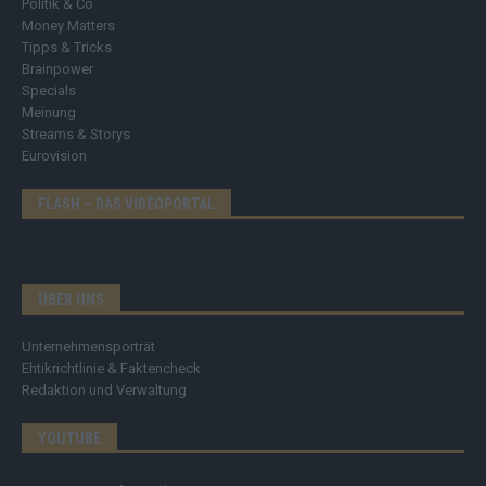
Politik & Co
Money Matters
Tipps & Tricks
Brainpower
Specials
Meinung
Streams & Storys
Eurovision
FLASH – DAS VIDEOPORTAL
ÜBER UNS
Unternehmensporträt
Ehtikrichtlinie & Faktencheck
Redaktion und Verwaltung
YOUTUBE