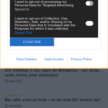
I want to opt-out of processing my
Personal Data for Targeted Advertising.
KOMMENTAR
Opted In
ESC-Finale morgen: Finnland Favorit, Australien
aufgestiegen – alle 25 Acts im Kurzcheck
I want to opt-out of Collection, Use,
Retention, Sale, and/or Sharing of my
Mai 2026
Personal Data that Is Unrelated with the
Purposes for which it was collected.
Opted Out
KOMMENTAR
JJ hat den Abend gerettet – der Rest des ESC-Halbfinales
CONFIRM
war solide, aber kein Feuerwerk
Mai 2026
Data Deletion
Data Access
Privacy Policy
EXTRA
ESC-Halbfinale 2: Das sagen die Wettquoten – vier sicher,
sechs zittern, einer chancenlos!
Mai 2026
KOMMENTAR
Wer zahlt, steht im Finale – ist das beim ESC wirklich fair?
Mai 2026