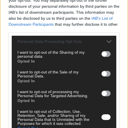
your opt-out. You may separately opt-out of the further
unser Kommentar zum ESC 2026
disclosure of your personal information by third parties on the
IAB’s list of downstream participants. This information may
Mai 2026
also be disclosed by us to third parties on the
IAB’s List of
Downstream Participants
that may further disclose it to other
third parties.
KOMMENTAR
ESC-Finale morgen: Finnland Favorit, Australien
Personal Data Processing Opt Outs
aufgestiegen – alle 25 Acts im Kurzcheck
Mai 2026
I want to opt-out of the Sharing of my
personal data.
Opted In
KOMMENTAR
JJ hat den Abend gerettet – der Rest des ESC-Halbfinales
I want to opt-out of the Sale of my
Personal Data.
war solide, aber kein Feuerwerk
Opted In
Mai 2026
I want to opt-out of processing my
Personal Data for Targeted Advertising.
Opted In
EXTRA
ESC-Halbfinale 2: Das sagen die Wettquoten – vier sicher,
I want to opt-out of Collection, Use,
sechs zittern, einer chancenlos!
Retention, Sale, and/or Sharing of my
Personal Data that Is Unrelated with the
Mai 2026
Purposes for which it was collected.