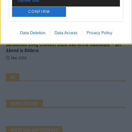
Opted Out
KOMMENTAR
CONFIRM
Wer zahlt, steht im Finale – ist das beim ESC wirklich fair?
Mai 2026
Data Deletion
Data Access
Privacy Policy
EXTRA
Eurovision Song Contest 2026: Das erste Halbfinale – der
Abend in Bildern
Mai 2026
AD
WERBE BEI UNS!
CHECK UNS AUF FACEBOOK