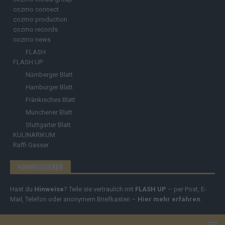
cozmo connect
cozmo production
cozmo records
cozmo news
FLASH
FLASH UP
Nürnberger Blatt
Hamburger Blatt
Fränkisches Blatt
Münchener Blatt
Stuttgarter Blatt
KULINARIKUM.
Raffi Gasser
HINWEISGEBER
Hast du
Hinweise
? Teile sie vertraulich mit
FLASH UP
– per Post, E-
Mail, Telefon oder anonymem Briefkasten –
Hier mehr erfahren
.