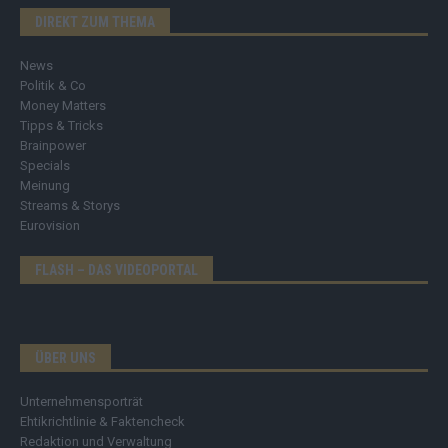
DIREKT ZUM THEMA
News
Politik & Co
Money Matters
Tipps & Tricks
Brainpower
Specials
Meinung
Streams & Storys
Eurovision
FLASH – DAS VIDEOPORTAL
ÜBER UNS
Unternehmensporträt
Ehtikrichtlinie & Faktencheck
Redaktion und Verwaltung