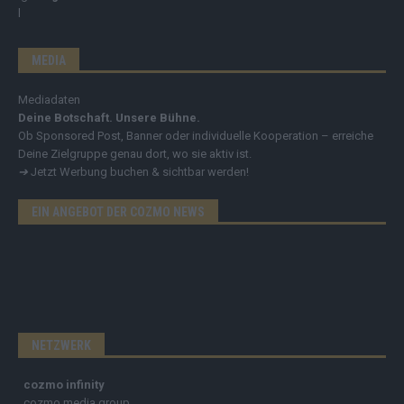
MEDIA
Mediadaten
Deine Botschaft. Unsere Bühne.
Ob Sponsored Post, Banner oder individuelle Kooperation – erreiche
Deine Zielgruppe genau dort, wo sie aktiv ist.
➔
Jetzt Werbung buchen & sichtbar werden!
EIN ANGEBOT DER COZMO NEWS
NETZWERK
cozmo infinity
cozmo media group