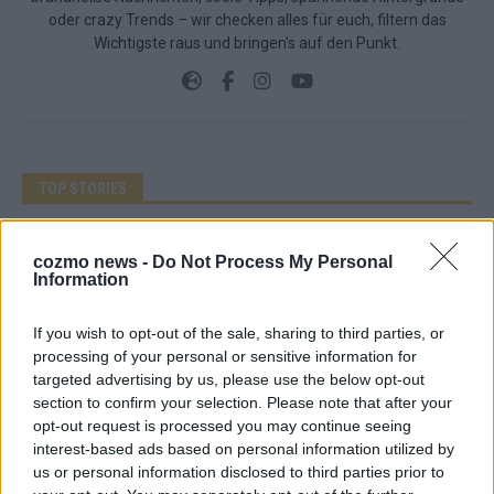
oder crazy Trends – wir checken alles für euch, filtern das
Wichtigste raus und bringen’s auf den Punkt.
TOP STORIES
EXTRA
cozmo news -
Do Not Process My Personal
Information
Monaco, Sallys Café, Westernbrauerei – der
Europa-Park 2026 macht vieles neu
If you wish to opt-out of the sale, sharing to third parties, or
processing of your personal or sensitive information for
Juni 2026
targeted advertising by us, please use the below opt-out
section to confirm your selection. Please note that after your
opt-out request is processed you may continue seeing
KOMMENTAR
interest-based ads based on personal information utilized by
us or personal information disclosed to third parties prior to
DARA gewinnt verdient, Israel beunruhigend –