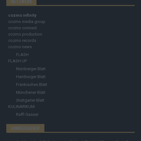
NETZWERK
cozmo infinity
cozmo media group
cozmo connect
cozmo production
cozmo records
cozmo news
FLASH
FLASH UP
Nürnberger Blatt
Hamburger Blatt
Fränkisches Blatt
Münchener Blatt
Stuttgarter Blatt
KULINARIKUM.
Raffi Gasser
HINWEISGEBER