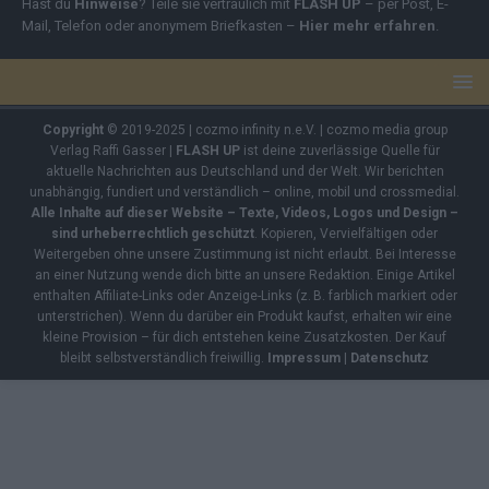
Hast du
Hinweise
? Teile sie vertraulich mit
FLASH UP
– per Post, E-
Mail, Telefon oder anonymem Briefkasten –
Hier mehr erfahren
.
Copyright
© 2019-2025 | cozmo infinity n.e.V. | cozmo media group
Verlag Raffi Gasser |
FLASH UP
ist deine zuverlässige Quelle für
aktuelle Nachrichten aus Deutschland und der Welt. Wir berichten
unabhängig, fundiert und verständlich – online, mobil und crossmedial.
Alle Inhalte auf dieser Website – Texte, Videos, Logos und Design –
sind urheberrechtlich geschützt
. Kopieren, Vervielfältigen oder
Weitergeben ohne unsere Zustimmung ist nicht erlaubt. Bei Interesse
an einer Nutzung wende dich bitte an unsere Redaktion. Einige Artikel
enthalten Affiliate-Links oder Anzeige-Links (z. B. farblich markiert oder
unterstrichen). Wenn du darüber ein Produkt kaufst, erhalten wir eine
kleine Provision – für dich entstehen keine Zusatzkosten. Der Kauf
bleibt selbstverständlich freiwillig.
Impressum
|
Datenschutz