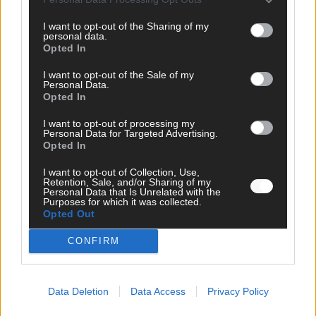
KOMMENTAR
I want to opt-out of the Sharing of my
DARA gewinnt verdient, Israel beunruhigend – unser
personal data.
Kommentar zum ESC 2026
Opted In
Mai 2026
I want to opt-out of the Sale of my
Personal Data.
Opted In
KOMMENTAR
ESC-Finale morgen: Finnland Favorit, Australien
I want to opt-out of processing my
aufgestiegen – alle 25 Acts im Kurzcheck
Personal Data for Targeted Advertising.
Opted In
Mai 2026
I want to opt-out of Collection, Use,
Retention, Sale, and/or Sharing of my
KOMMENTAR
Personal Data that Is Unrelated with the
JJ hat den Abend gerettet – der Rest des ESC-Halbfinales
Purposes for which it was collected.
Opted Out
war solide, aber kein Feuerwerk
Mai 2026
CONFIRM
AD
Data Deletion
Data Access
Privacy Policy