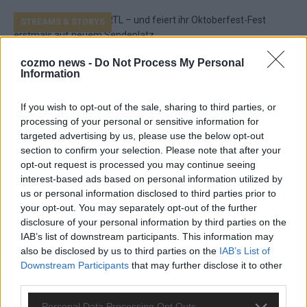
STREAMS & STORYS
Heidi ist zurück bei RTL – und feiert ihr
cozmo news -
Do Not Process My Personal
Information
Oktoberfest-Fest erstmals auf neuem
Sendeplatz
If you wish to opt-out of the sale, sharing to third parties, or
August 2026
processing of your personal or sensitive information for
targeted advertising by us, please use the below opt-out
section to confirm your selection. Please note that after your
EXTRA
opt-out request is processed you may continue seeing
ESC 2027 in Bulgarien – und Deutschland sucht schon
interest-based ads based on personal information utilized by
seinen Act
us or personal information disclosed to third parties prior to
August 2026
your opt-out. You may separately opt-out of the further
disclosure of your personal information by third parties on the
IAB’s list of downstream participants. This information may
EXTRA
Monaco, Sallys Café, Westernbrauerei – der Europa-Park
also be disclosed by us to third parties on the
IAB’s List of
2026 macht vieles neu
Downstream Participants
that may further disclose it to other
third parties.
Juni 2026
Personal Data Processing Opt Outs