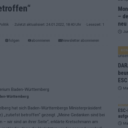
etroffen“
Mona
and Favorit, Australien aufgestiegen – alle 25 Acts im Kurzcheck
– de
neu
Politik
· Zuletzt aktualisiert: 24.01.2022, 18:40 Uhr
· Lesezeit: 1
Ju
ne Zahl zur Ikone wurde: 70 Jahre ESC-Wertungsgeschichte!
folgen
abonnieren
Newsletter abonnieren
KO
ett – 26 Länder wollen den Sieg in Wien
EUROVISION
t – der Rest des ESC-Halbfinales war solide, aber kein Feuerwerk
DARA
beu
ESC
gen die Wettquoten – vier sicher, sechs zittern, einer chancenlos!
Ma
Baden-Württemberg
esternbrauerei – der Europa-Park 2026 macht vieles neu
EXTRA
KOMM
lberg hat sich Baden-Württembergs Ministerpräsident
 Israel beunruhigend – unser Kommentar zum ESC 2026
ESC-F
 „zutiefst betroffen“ gezeigt. „Meine Gedanken sind bei
aufg
 – wir sind an ihrer Seite“, erklärte Kretschmann am
Ma