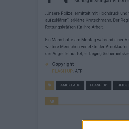
Montag in Stuttgart. Er hoffe
„Unsere Polizei ermittelt mit Hochdruck und t
aufzuklären“, erklärte Kretschmann. Der Reg
Rettungskräften für ihre Arbeit.
Ein Mann hatte am Montag während einer Vor
weitere Menschen verletzte der Amokläufer 
der Angreifer ist tot, er beging Sicherheitskr
Copyright
FLASH UP
, AFP
AMOKLAUF
FLASH UP
HEIDE
AD