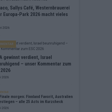
co, Sallys Café, Westernbrauerei
r Europa-Park 2026 macht vieles
ni 2026
MMENTAR
 gewinnt verdient, Israel
nruhigend – unser Kommentar zum
 2026
i 2026
ENTAR
inale morgen: Finnland Favorit, Australien
estiegen – alle 25 Acts im Kurzcheck
i 2026