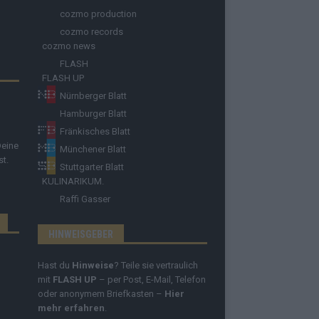
cozmo production
cozmo records
cozmo news
FLASH
FLASH UP
Nürnberger Blatt
Hamburger Blatt
Fränkisches Blatt
Deine
Münchener Blatt
st.
Stuttgarter Blatt
KULINARIKUM.
Raffi Gasser
HINWEISGEBER
Hast du
Hinweise
? Teile sie vertraulich
mit
FLASH UP
– per Post, E-Mail, Telefon
oder anonymem Briefkasten –
Hier
mehr erfahren
.