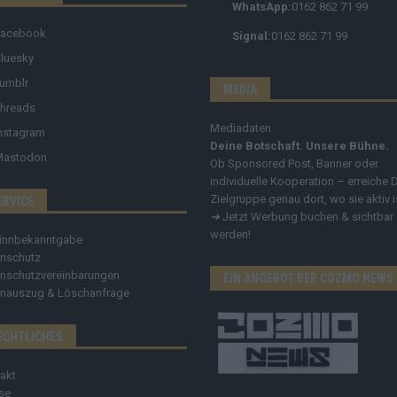
WhatsApp:
0162 862 71 99
Facebook
Signal:
0162 862 71 99
luesky
umblr
MEDIA
hreads
Mediadaten
nstagram
Deine Botschaft. Unsere Bühne.
Mastodon
Ob Sponsored Post, Banner oder
individuelle Kooperation – erreiche 
Zielgruppe genau dort, wo sie aktiv i
ERVICE
➔
Jetzt Werbung buchen & sichtbar
werden!
innbekanntgabe
nschutz
nschutzvereinbarungen
EIN ANGEBOT DER COZMO NEWS
nauszug & Löschanfrage
ECHTLICHES
akt
se