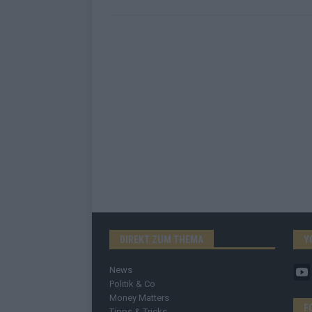
DIREKT ZUM THEMA
Y
News
Politik & Co
Money Matters
F
Tipps & Tricks