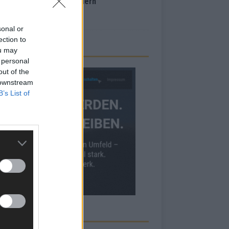
inale – der Abend in Bildern
i 2026
sonal or
ection to
ou may
 personal
out of the
 downstream
B’s List of
RBE BEI UNS!