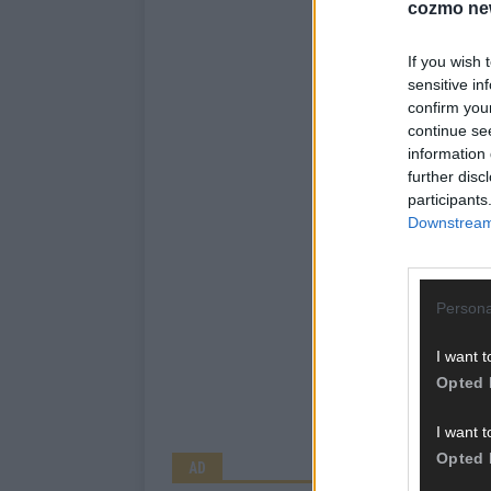
cozmo ne
If you wish 
sensitive in
confirm you
continue se
information 
further disc
participants
Downstream 
Persona
I want t
Opted 
I want t
Opted 
AD