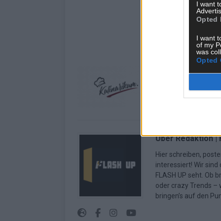
I want 
Advertis
Opted 
I want t
of my P
was col
Opted 
Über Redaktion |
Hier schreiben, poste
interessiert! Wir sin
FLASH UP seht. Ob b
oder crazy Trends – w
bringen’s auf den Pun