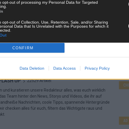
to opt-out of processing my Personal Data for Targeted
ing.
In
o opt-out of Collection, Use, Retention, Sale, and/or Sharing
ersonal Data that Is Unrelated with the Purposes for which it
lected.
Out
CONFIRM
Data Deletion
Data Access
Privacy Policy
 FLASH UP
22529 Artikel
CH
n und kuratieren unsere Redakteur alles, was euch wirklich
d das Team hinter den News, Storys und Videos, die ihr auf
randheiße Nachrichten, coole Tipps, spannende Hintergründe
ir checken alles für euch, filtern das Wichtigste raus und
kt.
AD