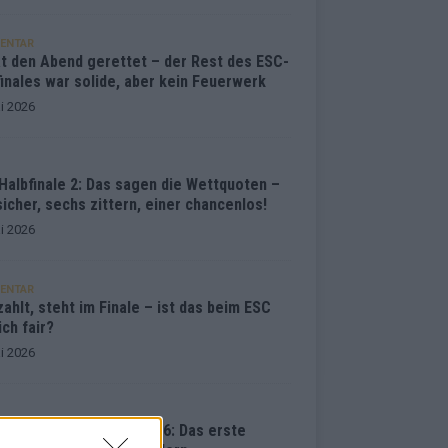
ENTAR
at den Abend gerettet – der Rest des ESC-
inales war solide, aber kein Feuerwerk
i 2026
Halbfinale 2: Das sagen die Wettquoten –
sicher, sechs zittern, einer chancenlos!
i 2026
ENTAR
ahlt, steht im Finale – ist das beim ESC
ich fair?
i 2026
vision Song Contest 2026: Das erste