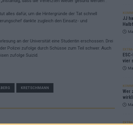
 „inständig, dass die Verletzten wieder gesund werden“.
KOMM
ut alles dafür, um die Hintergründe der Tat schnell
JJ h
ierungschef dankte zugleich den Einsatz- und
Halbf
Ma
lesung an der Universität eine Studentin erschossen. Drei
der Polizei zufolge durch Schüsse zum Teil schwer. Auch
EXTRA
ESC-
eisen zufolge Suizid.
vier 
Ma
KOMM
LBERG
KRETSCHMANN
Wer z
wirkl
Ma
EXTRA
Euro