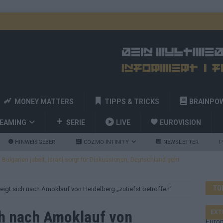
MONEY MATTERS
TIPPS & TRICKS
BRAINPO
REAMING
SERIE
LIVE
EUROVISION
HINWEISGEBER
COZMO INFINITY
NEWSLETTER
P
ulgarien jubelt, Israel sorgt für Diskussionen, Deutschland geht
TO
igt sich nach Amoklauf von Heidelberg „zutiefst betroffen“
a und Billy Joel – das ESC-Finale wird eine Party
EUROVISION
 Startreihenfolge steht, Deutschland singt als Zweites!
ch nach Amoklauf von
EXT