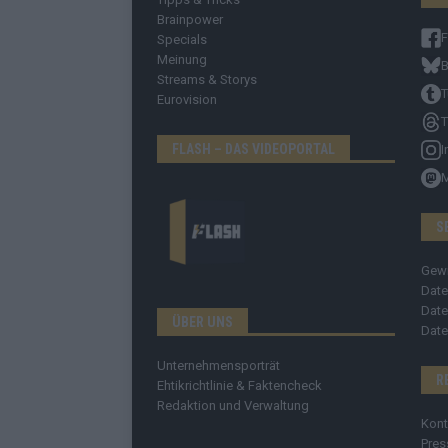
Brainpower
Specials
Meinung
B
Streams & Storys
T
Eurovision
T
FLASH – DAS VIDEOPORTAL
I
S
Gew
Date
Date
ÜBER UNS
Date
Unternehmensporträt
R
Ehtikrichtlinie & Faktencheck
Redaktion und Verwaltung
Kont
Pres