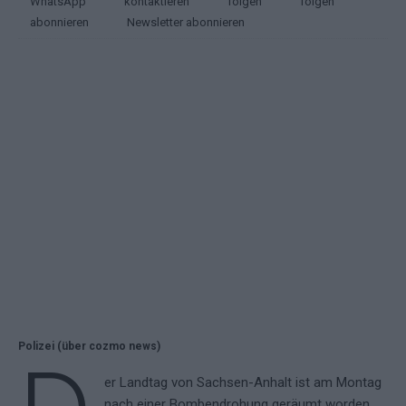
WhatsApp
kontaktieren
folgen
folgen
abonnieren
Newsletter abonnieren
Polizei (über cozmo news)
er Landtag von Sachsen-Anhalt ist am Montag
nach einer Bombendrohung geräumt worden.