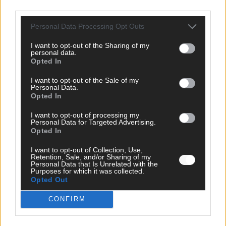
Juni 2026
third parties.
Personal Data Processing Opt Outs
KOMMENTAR
I want to opt-out of the Sharing of my
personal data.
Opted In
I want to opt-out of the Sale of my
Personal Data.
Opted In
I want to opt-out of processing my
Personal Data for Targeted Advertising.
Opted In
I want to opt-out of Collection, Use,
DARA gewinnt verdient, Israel beunruhigend –
Retention, Sale, and/or Sharing of my
Personal Data that Is Unrelated with the
unser Kommentar zum ESC 2026
Purposes for which it was collected.
Opted Out
Mai 2026
CONFIRM
KOMMENTAR
ESC-Finale morgen: Finnland Favorit, Australien