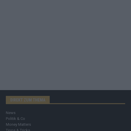
DIREKT ZUM THEMA
News
Politik & Co
Money Matters
Tipps & Tricks