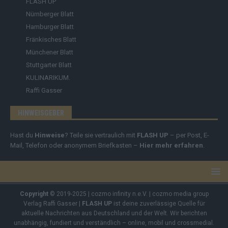
FLASH UP
Nürnberger Blatt
Hamburger Blatt
Fränkisches Blatt
Münchener Blatt
Stuttgarter Blatt
KULINARIKUM.
Raffi Gasser
HINWEISGEBER
Hast du
Hinweise
? Teile sie vertraulich mit
FLASH UP
– per Post, E-
Mail, Telefon oder anonymem Briefkasten –
Hier mehr erfahren
.
Copyright
© 2019-2025 | cozmo infinity n.e.V. | cozmo media group
Verlag Raffi Gasser |
FLASH UP
ist deine zuverlässige Quelle für
aktuelle Nachrichten aus Deutschland und der Welt. Wir berichten
unabhängig, fundiert und verständlich – online, mobil und crossmedial.