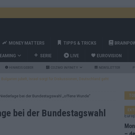
MONEY MATTERS
TIPPS & TRICKS
BRAINPO
REAMING
SERIE
LIVE
EUROVISION
HINWEISGEBER
COZMO INFINITY
NEWSLETTER
P
ulgarien jubelt, Israel sorgt für Diskussionen, Deutschland geht
TO
 Niederlage bei der Bundestagswahl „offene Wunde“
a und Billy Joel – das ESC-Finale wird eine Party
EUROVISION
 Startreihenfolge steht, Deutschland singt als Zweites!
age bei der Bundestagswahl
EXT
Mona
and Favorit, Australien aufgestiegen – alle 25 Acts im Kurzcheck
– de