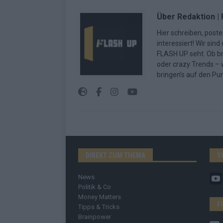
Über Redaktion |
Hier schreiben, poste
interessiert! Wir sin
FLASH UP seht. Ob b
oder crazy Trends – w
bringen’s auf den Pun
DIREKT ZUM THEMA
Y
News
Politik & Co
Money Matters
F
Tipps & Tricks
Brainpower