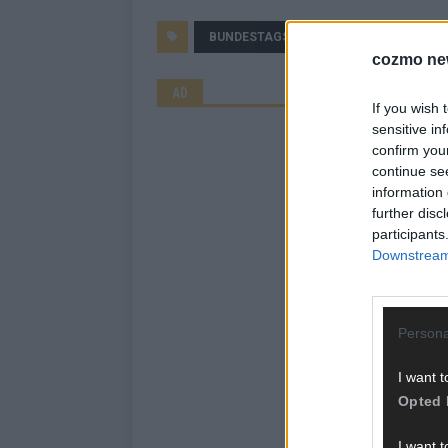
BUNDESTAGSWAHL
CDU
FLA
cozmo ne
AD
If you wish 
sensitive in
confirm you
continue se
information 
further disc
participants
Downstream 
Persona
I want t
Opted 
I want t