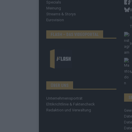
Specials
Meinung
B
Streams & Storys
T
Eurovision
T
FLASH – DAS VIDEOPORTAL
I
ÜBER UNS
S
Unternehmensporträt
Ehtikrichtlinie & Faktencheck
Redaktion und Verwaltung
Gew
Date
Date
Date