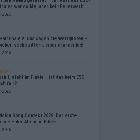
at den Abend gerettet – der Rest des ESC-
inales war solide, aber kein Feuerwerk
i 2026
Halbfinale 2: Das sagen die Wettquoten –
sicher, sechs zittern, einer chancenlos!
i 2026
ENTAR
ahlt, steht im Finale – ist das beim ESC
ich fair?
i 2026
vision Song Contest 2026: Das erste
inale – der Abend in Bildern
i 2026