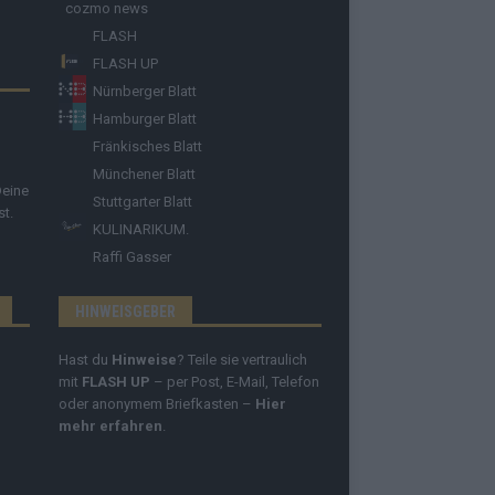
cozmo news
FLASH
FLASH UP
Nürnberger Blatt
Hamburger Blatt
Fränkisches Blatt
Münchener Blatt
Deine
Stuttgarter Blatt
st.
KULINARIKUM.
Raffi Gasser
HINWEISGEBER
Hast du
Hinweise
? Teile sie vertraulich
mit
FLASH UP
– per Post, E-Mail, Telefon
oder anonymem Briefkasten –
Hier
mehr erfahren
.