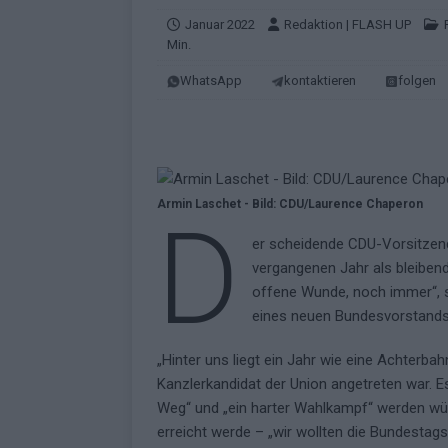
KOMMENTAR
Januar 2022
Redaktion | FLASH UP
Min.
[ Mai 2026 ]
„Douze Points“ – wie ei
WhatsApp
kontaktieren
folgen
EUROVISION
[ Mai 2026 ]
Das ESC-Finale ist kompl
[ Mai 2026 ]
JJ hat den Abend gerette
KOMMENTAR
Armin Laschet - Bild: CDU/Laurence Chaperon
D
[ Mai 2026 ]
ESC-Halbfinale 2: Das sa
er scheidende CDU-Vorsitzen
EXTRA
vergangenen Jahr als bleibende
[ Juni 2026 ]
Monaco, Sallys Café, W
offene Wunde, noch immer“, s
eines neuen Bundesvorstands. 
[ Mai 2026 ]
DARA gewinnt verdient,
KOMMENTAR
„Hinter uns liegt ein Jahr wie eine Achterbah
Kanzlerkandidat der Union angetreten war. E
Weg“ und „ein harter Wahlkampf“ werden wür
erreicht werde – „wir wollten die Bundesta