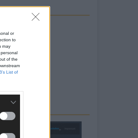
sonal or
ection to
ou may
 personal
out of the
 downstream
B’s List of
RBE BEI UNS!