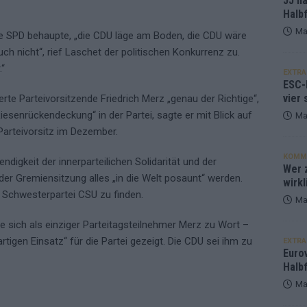
JJ h
Halbf
Ma
ie SPD behaupte, „die CDU läge am Boden, die CDU wäre
Euch nicht“, rief Laschet der politischen Konkurrenz zu.
.“
EXTRA
ESC-
vier 
erte Parteivorsitzende Friedrich Merz „genau der Richtige“,
iesenrückendeckung“ in der Partei, sagte er mit Blick auf
Ma
Parteivorsitz im Dezember.
KOMM
digkeit der innerparteilichen Solidarität und der
Wer z
der Gremiensitzung alles „in die Welt posaunt“ werden.
wirkl
r Schwesterpartei CSU zu finden.
Ma
 sich als einziger Parteitagsteilnehmer Merz zu Wort –
tigen Einsatz“ für die Partei gezeigt. Die CDU sei ihm zu
EXTRA
Euro
Halbf
Ma