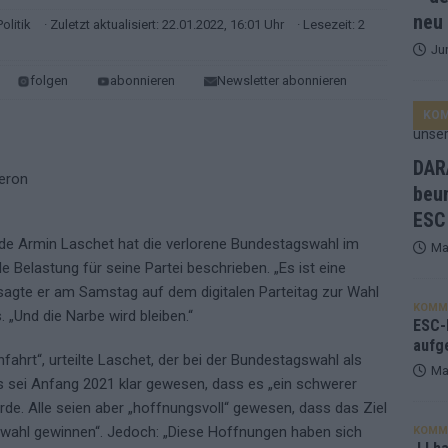
neu
Politik
· Zuletzt aktualisiert: 22.01.2022, 16:01 Uhr
· Lesezeit: 2
Ju
ne Zahl zur Ikone wurde: 70 Jahre ESC-Wertungsgeschichte!
folgen
abonnieren
Newsletter abonnieren
KO
ett – 26 Länder wollen den Sieg in Wien
EUROVISION
t – der Rest des ESC-Halbfinales war solide, aber kein Feuerwerk
DARA
beu
ESC
gen die Wettquoten – vier sicher, sechs zittern, einer chancenlos!
de Armin Laschet hat die verlorene Bundestagswahl im
Ma
 Belastung für seine Partei beschrieben. „Es ist eine
esternbrauerei – der Europa-Park 2026 macht vieles neu
EXTRA
agte er am Samstag auf dem digitalen Parteitag zur Wahl
KOMM
„Und die Narbe wird bleiben.“
 Israel beunruhigend – unser Kommentar zum ESC 2026
ESC-F
aufg
nfahrt“, urteilte Laschet, der bei der Bundestagswahl als
Ma
s sei Anfang 2021 klar gewesen, dass es „ein schwerer
de. Alle seien aber „hoffnungsvoll“ gewesen, dass das Ziel
gswahl gewinnen“. Jedoch: „Diese Hoffnungen haben sich
KOMM