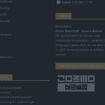
Facebook
Signal:
0162 862 71 99
luesky
umblr
MEDIA
hreads
Mediadaten
Deine Botschaft. Unsere Bühne.
nstagram
Ob Sponsored Post, Banner oder
individuelle Kooperation – erreiche 
Zielgruppe genau dort, wo sie aktiv i
➔
Jetzt Werbung buchen & sichtbar
werden!
Mastodon
EIN ANGEBOT DER COZMO NEWS
ERVICE
innbekanntgabe
nschutz
nschutzvereinbarungen
nauszug & Löschanfrage