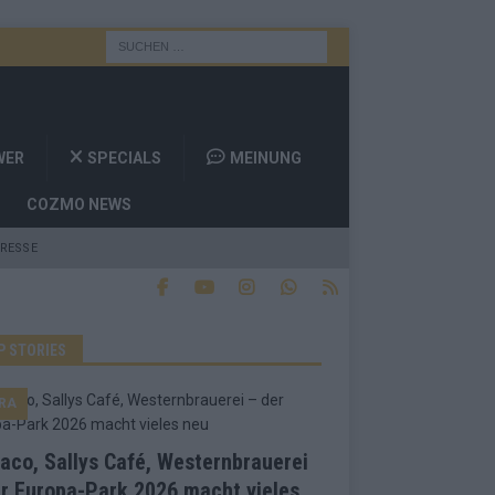
WER
SPECIALS
MEINUNG
COZMO NEWS
RESSE
P STORIES
RA
co, Sallys Café, Westernbrauerei
r Europa-Park 2026 macht vieles