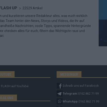
 FLASH UP
22529 Artikel
n und kuratieren unsere Redakteur alles, was euch wirklich
d das Team hinter den News, Storys und Videos, die ihr auf
randheiße Nachrichten, coole Tipps, spannende Hintergründe
ir checken alles für euch, filtern das Wichtigste raus und
kt.
OUTUBE
MESSENGER
Schreib uns auf Facebook
FLASH
auf YouTube
Telegram:
0162 862 71 99
OLGE UNS
WhatsApp:
0162 862 71 99