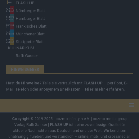
FLASH UP
Nürnberger Blatt
Hamburger Blatt
Fränkisches Blatt
Münchener Blatt
Stuttgarter Blatt
KULINARIKUM.
Raffi Gasser
HINWEISGEBER
Hast du
Hinweise
? Teile sie vertraulich mit
FLASH UP
– per Post, E-
Mail, Telefon oder anonymem Briefkasten –
Hier mehr erfahren
.
Copyright
© 2019-2025 | cozmo infinity n.e.V. | cozmo media group
Verlag Raffi Gasser |
FLASH UP
ist deine zuverlässige Quelle für
aktuelle Nachrichten aus Deutschland und der Welt. Wir berichten
unabhängig, fundiert und verständlich – online, mobil und crossmedial.