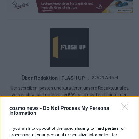
Über Redaktion | FLASH UP
22529 Artikel
Hier schreiben, posten und kuratieren unsere Redakteur alles,
was euch wirklich interessiert! Wir sind das Team hinter den
News, Storys und Videos, die ihr auf FLASH UP seht. Ob
brandheiße Nachrichten, coole Tipps, spannende Hintergründe
cozmo news -
Do Not Process My Personal
Information
oder crazy Trends – wir checken alles für euch, filtern das
Wichtigste raus und bringen’s auf den Punkt.
If you wish to opt-out of the sale, sharing to third parties, or
processing of your personal or sensitive information for