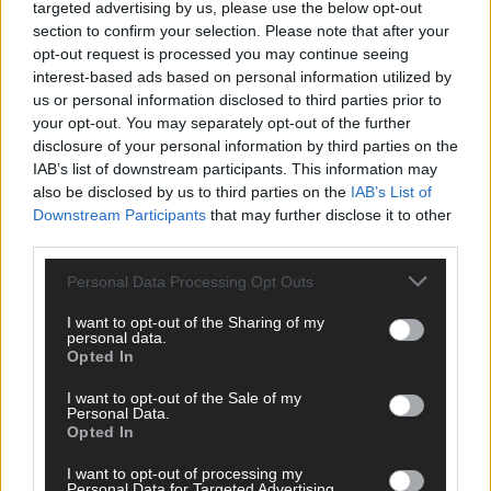
targeted advertising by us, please use the below opt-out
section to confirm your selection. Please note that after your
opt-out request is processed you may continue seeing
interest-based ads based on personal information utilized by
TOP STORIES
us or personal information disclosed to third parties prior to
your opt-out. You may separately opt-out of the further
EXTRA
disclosure of your personal information by third parties on the
IAB’s list of downstream participants. This information may
also be disclosed by us to third parties on the
IAB’s List of
Downstream Participants
that may further disclose it to other
third parties.
Personal Data Processing Opt Outs
I want to opt-out of the Sharing of my
personal data.
Opted In
Monaco, Sallys Café, Westernbrauerei – der
I want to opt-out of the Sale of my
Personal Data.
Europa-Park 2026 macht vieles neu
Opted In
Juni 2026
I want to opt-out of processing my
Personal Data for Targeted Advertising.