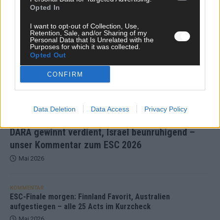
Opted In
KOMMENTAR
I want to opt-out of Collection, Use,
Retention, Sale, and/or Sharing of my
Personal Data that Is Unrelated with the
Purposes for which it was collected.
Opted Out
CONFIRM
Data Deletion
Data Access
Privacy Policy
DARA gewinnt verdient, Israel beunruhigend –
unser Kommentar zum ESC 2026
Mai 2026
KOMMENTAR
ESC-Finale morgen: Finnland Favorit, Australien
aufgestiegen – alle 25 Acts im Kurzcheck
Mai 2026