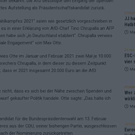
tter bekannt. Die AfD bestätigte den Eingang der Spenden
es Aufstellung als Präsidentschaftskandidat zurück.
KOMM
JJ h
lkampfes 2021“ seien wie gesetzlich vorgeschrieben in
Halbf
es in einer Erklärung von AfD-Chef Tino Chrupalla an AFP.
Ma
 habe sich „in Deutschland etabliert“. Chrupalla verwies
oziale Engagement“ von Max Otte.
EXTRA
ESC-
es Otte im Januar und Februar 2021 zwei Mal je 10.000
vier 
echers Chrupalla, in dem dieser zu diesem Zeitpunkt
Ma
er, dass er 2021 insgesamt 20.000 Euro an die AfD
KOMM
he nicht, dass es sich bei der Nähe zwischen Spenden und
Wer z
rf gekaufter Politik handele. Otte sagte: „Das halte ich
wirkl
Ma
Kandidat für die Bundespräsidentenwahl am 13. Februar
EXTRA
eres aus der CDU, seiner bisherigen Partei, ausgeschlossen
Euro
nach der Nominierung zurückgetreten.