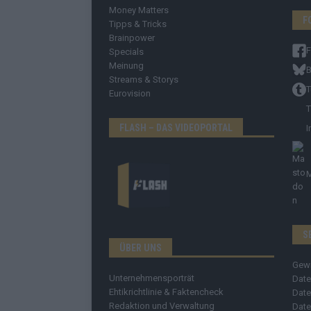
Money Matters
F
Tipps & Tricks
Brainpower
Specials
Meinung
B
Streams & Storys
T
Eurovision
T
FLASH – DAS VIDEOPORTAL
I
S
ÜBER UNS
Gew
Unternehmensporträt
Date
Ehtikrichtlinie & Faktencheck
Date
Redaktion und Verwaltung
Date