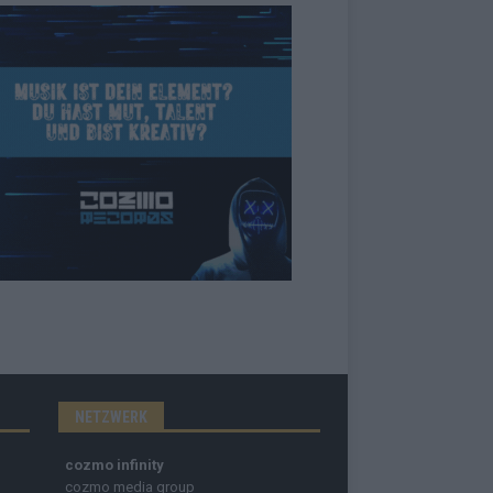
NETZWERK
cozmo infinity
cozmo media group