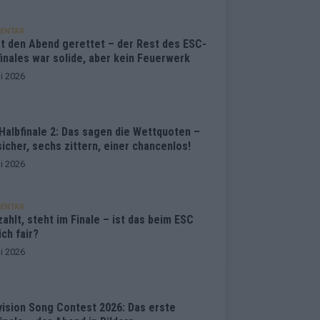
ENTAR
at den Abend gerettet – der Rest des ESC-
inales war solide, aber kein Feuerwerk
i 2026
Halbfinale 2: Das sagen die Wettquoten –
sicher, sechs zittern, einer chancenlos!
i 2026
ENTAR
ahlt, steht im Finale – ist das beim ESC
ich fair?
i 2026
vision Song Contest 2026: Das erste