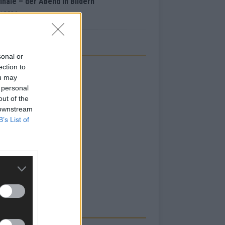
inale – der Abend in Bildern
i 2026
sonal or
ection to
ou may
 personal
out of the
 downstream
B’s List of
RBE BEI UNS!