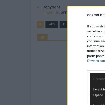
Copyright
FLASH UP
, AFP
cozmo ne
AFD
FLASH UP
OTTE
PO
If you wish 
sensitive in
confirm you
AD
continue se
information 
further disc
participants
Downstream 
Persona
I want t
Opted 