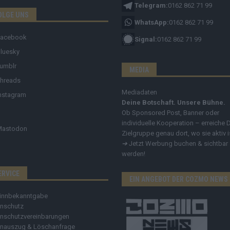
Telegram:
0162 862 71 99
OLGE UNS
WhatsApp:
0162 862 71 99
Facebook
Signal:
0162 862 71 99
luesky
umblr
MEDIA
hreads
Mediadaten
nstagram
Deine Botschaft. Unsere Bühne.
Ob Sponsored Post, Banner oder
individuelle Kooperation – erreiche 
Mastodon
Zielgruppe genau dort, wo sie aktiv i
➔
Jetzt Werbung buchen & sichtbar
werden!
ERVICE
EIN ANGEBOT DER COZMO NEWS
innbekanntgabe
nschutz
nschutzvereinbarungen
nauszug & Löschanfrage