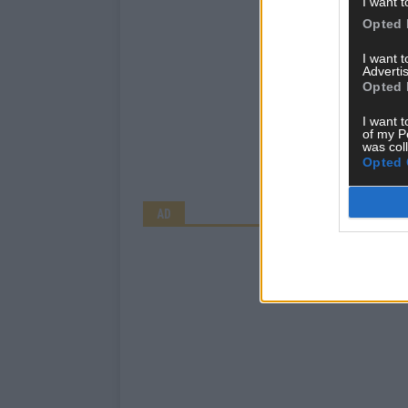
I want t
Opted 
I want 
Advertis
Opted 
I want t
of my P
was col
Opted 
AD