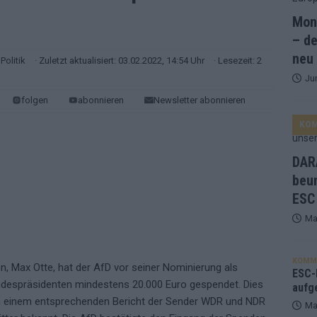
Mona
and Favorit, Australien aufgestiegen – alle 25 Acts im Kurzcheck
– de
neu
Politik
· Zuletzt aktualisiert: 03.02.2022, 14:54 Uhr
· Lesezeit: 2
Ju
ne Zahl zur Ikone wurde: 70 Jahre ESC-Wertungsgeschichte!
folgen
abonnieren
Newsletter abonnieren
KO
ett – 26 Länder wollen den Sieg in Wien
EUROVISION
t – der Rest des ESC-Halbfinales war solide, aber kein Feuerwerk
DARA
beu
ESC
gen die Wettquoten – vier sicher, sechs zittern, einer chancenlos!
Ma
esternbrauerei – der Europa-Park 2026 macht vieles neu
EXTRA
KOMM
n, Max Otte, hat der AfD vor seiner Nominierung als
 Israel beunruhigend – unser Kommentar zum ESC 2026
ESC-F
despräsidenten mindestens 20.000 Euro gespendet. Dies
aufg
 einem entsprechenden Bericht der Sender WDR und NDR
Ma