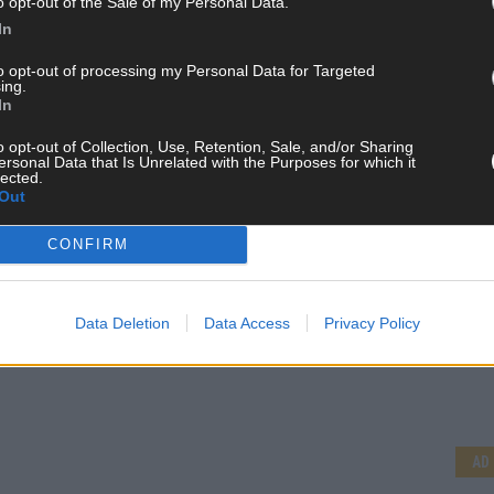
o opt-out of the Sale of my Personal Data.
In
to opt-out of processing my Personal Data for Targeted
ing.
In
o opt-out of Collection, Use, Retention, Sale, and/or Sharing
ersonal Data that Is Unrelated with the Purposes for which it
lected.
Out
CONFIRM
Data Deletion
Data Access
Privacy Policy
CH
AD