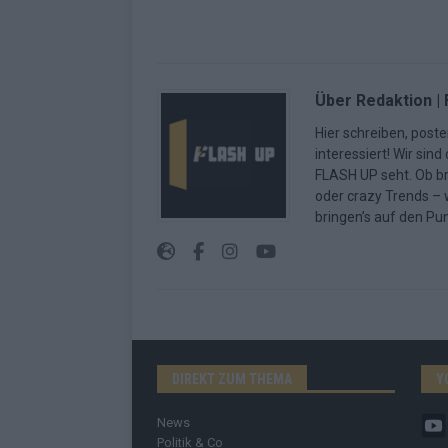
Über Redaktion |
Hier schreiben, poste
interessiert! Wir sin
FLASH UP seht. Ob b
oder crazy Trends – w
bringen’s auf den Pun
DIREKT ZUM THEMA
Y
News
Politik & Co