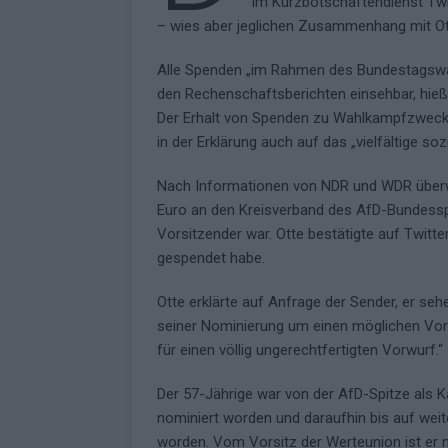
im Kurzbotschaftendienst Twi
– wies aber jeglichen Zusammenhang mit Ott
Alle Spenden „im Rahmen des Bundestagswah
den Rechenschaftsberichten einsehbar, hieß 
Der Erhalt von Spenden zu Wahlkampfzwecken
in der Erklärung auch auf das „vielfältige s
Nach Informationen von NDR und WDR überwi
Euro an den Kreisverband des AfD-Bundesspr
Vorsitzender war. Otte bestätigte auf Twitt
gespendet habe.
Otte erklärte auf Anfrage der Sender, er se
seiner Nominierung um einen möglichen Vorwu
für einen völlig ungerechtfertigten Vorwurf.“
Der 57-Jährige war von der AfD-Spitze als 
nominiert worden und daraufhin bis auf weit
worden. Vom Vorsitz der Werteunion ist er 