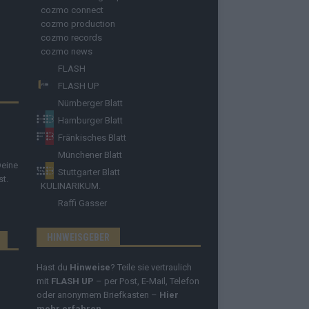
cozmo connect
cozmo production
cozmo records
cozmo news
FLASH
FLASH UP
Nürnberger Blatt
Hamburger Blatt
Fränkisches Blatt
Münchener Blatt
Deine
Stuttgarter Blatt
st.
KULINARIKUM.
Raffi Gasser
HINWEISGEBER
Hast du
Hinweise
? Teile sie vertraulich
mit
FLASH UP
– per Post, E-Mail, Telefon
oder anonymem Briefkasten –
Hier
mehr erfahren
.