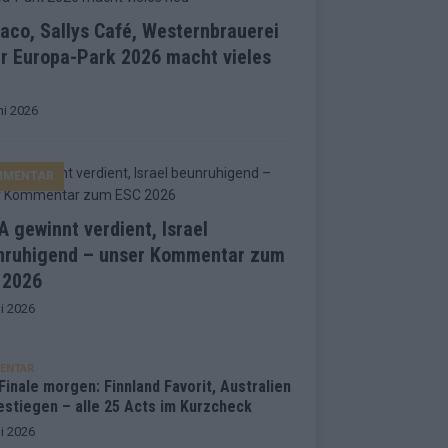
co, Sallys Café, Westernbrauerei
r Europa-Park 2026 macht vieles
ni 2026
MMENTAR
 gewinnt verdient, Israel
nruhigend – unser Kommentar zum
 2026
i 2026
ENTAR
inale morgen: Finnland Favorit, Australien
estiegen – alle 25 Acts im Kurzcheck
i 2026