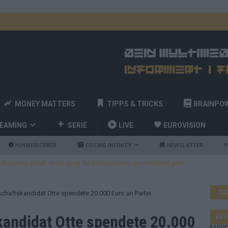
MONEY MATTERS
TIPPS & TRICKS
BRAINPO
REAMING
SERIE
LIVE
EUROVISION
HINWEISGEBER
COZMO INFINITY
NEWSLETTER
P
ulgarien jubelt, Israel sorgt für Diskussionen, Deutschland geht
TO
chaftskandidat Otte spendete 20.000 Euro an Partei
a und Billy Joel – das ESC-Finale wird eine Party
EUROVISION
 Startreihenfolge steht, Deutschland singt als Zweites!
andidat Otte spendete 20.000
EXT