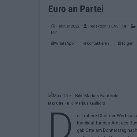
EUROVISION
Euro an Partei
[ Mai 2026 ]
ESC-Finale morgen: Finnl
KOMMENTAR
Februar 2022
Redaktion | FLASH UP
Min.
[ Mai 2026 ]
„Douze Points“ – wie ei
WhatsApp
kontaktieren
folgen
EUROVISION
[ Mai 2026 ]
Das ESC-Finale ist kompl
[ Mai 2026 ]
JJ hat den Abend gerette
KOMMENTAR
[ Mai 2026 ]
ESC-Halbfinale 2: Das sa
EXTRA
Max Otte - Bild: Markus Kaufhold
D
[ Juni 2026 ]
Monaco, Sallys Café, W
er frühere Chef der Werteunio
[ Mai 2026 ]
DARA gewinnt verdient,
Kandidat für das Amt des Bun
KOMMENTAR
gab Otte am Donnerstag nach